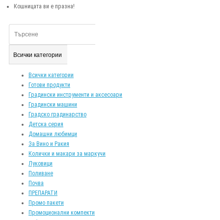
Кошницата ви е празна!
Всички категории
Всички категории
Готови продукти
Градински инструменти и аксесоари
Градински машини
Градско градинарство
Детска серия
Домашни любимци
За Вино и Ракия
Колички и макари за маркучи
Луковици
Поливане
Почва
ПРЕПАРАТИ
Промо пакети
Промоционални компекти