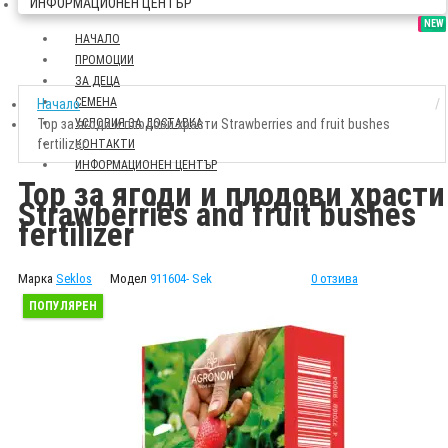
ИНФОРМАЦИОНЕН ЦЕНТЪР
SALE
NEW
НАЧАЛО
ПРОМОЦИИ
ЗА ДЕЦА
СЕМЕНА
Начало
Тор за ягоди и плодови храсти Strawberries and fruit bushes
УСЛОВИЯ ЗА ДОСТАВКА
fertilizer
КОНТАКТИ
ИНФОРМАЦИОНЕН ЦЕНТЪР
Тор за ягоди и плодови храсти
Strawberries and fruit bushes
fertilizer
Марка
Seklos
Модел
911604- Sek
0 отзива
ПОПУЛЯРЕН