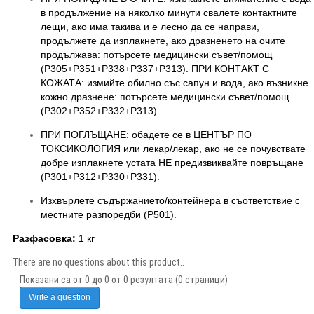
в продължение на няколко минути свалете контактните
лещи, ако има такива и е лесно да се направи,
продължете да изплакнете, ако дразненето на очите
продължава: потърсете медицински съвет/помощ
(P305+P351+P338+P337+P313). ПРИ КОНТАКТ С
КОЖАТА: измийте обилно със сапун и вода, ако възникне
кожно дразнене: потърсете медицински съвет/помощ
(P302+P352+P332+P313).
ПРИ ПОГЛЪЩАНЕ: обадете се в ЦЕНТЪР ПО
ТОКСИКОЛОГИЯ или лекар/лекар, ако не се почувствате
добре изплакнете устата НЕ предизвиквайте повръщане
(P301+P312+P330+P331).
Изхвърлете съдържанието/контейнера в съответствие с
местните разпоредби (P501).
Разфасовка:
1 кг
There are no questions about this product..
Показани са от 0 до 0 от 0 резултата (0 страници)
Write a question