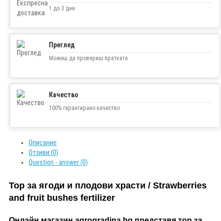
1 до 3 дни
Преглед
Можеш да провериш пратката
Качество
100% гарантирано качество
Описание
Отзиви (0)
Question - answer (0)
Тор за ягоди и плодови храсти / Strawberries
and fruit bushes fertilizer
Онлайн магазин agrogradina.bg представя тор за