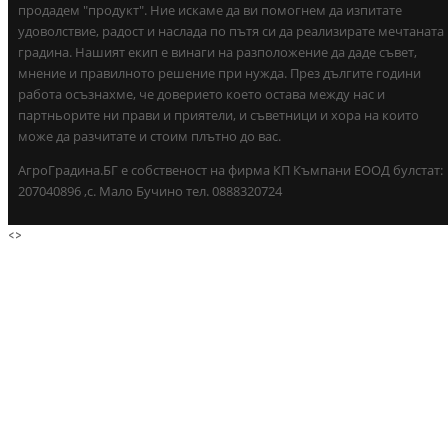
продадем "продукт". Ние искаме да ви помогнем да изпитате
удоволствие, радост и наслада по пътя си да реализирате мечтаната
градина. Нашият екип е винаги на разположение да даде съвет,
мнение и правилното решение при нужда. През дългите години
работа осъзнахме, че доверието което остава между нас и
партньорите ни прави и приятели, и съветници и хора на които
може да разчитате и стоим плътно до вас.
АгроГрадина.БГ е собственост на фирма КП Къмпани ЕООД булстат:
207040896 ,с. Мало Бучино тел. 0888320724
<
>