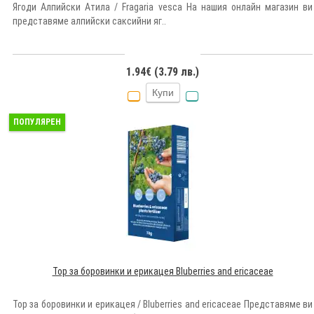
Ягоди Алпийски Атила / Fragaria vesca На нашия онлайн магазин ви
представяме алпийски саксийни яг..
1.94€ (3.79 лв.)
Купи
ПОПУЛЯРЕН
Тор за боровинки и ерикацея Bluberries and ericaceae
Тор за боровинки и ерикацея / Bluberries and ericaceae Представяме ви