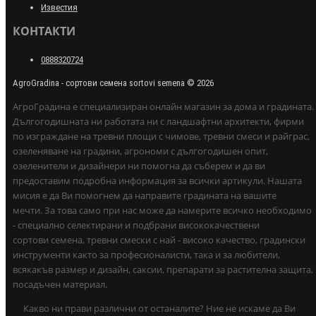
Известия
КОНТАКТИ
0888320724
AgroGradina - сортови семена sortovi semena © 2026
АгроГрадина е специализиран онлайн магазин за дома и градината.
Дългогодишната ни работата ни с ландшафтни архитекти, фирми
по изграждане на тревни площи с чимове, тревни смеси и райграс,
озеленяване на градини, агрономи с дългогодишен опит,
озеленители и дизайнери ни помогна да съберем и да ви
предоставим подробна информация за всички артикули. Нашата
мисия е да Ви помогнем да направите градината на вашите
мечти. За това само при нас може да намерите всичко необходимо
- специално селектирани и подбрани висококачествени
сортови семена, тревни смески с най - високо качество, градински
инструменти както за професионалисти, така и за любители,
всякакъв размер и дизайн, саксии, препарати за растителна защита,
посадъчен материал.
Какво ни прави различни от останалите? Ние не искаме да Ви