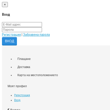
×
Вход
Регистрация
|
Забравена парола
Плащане
Доставка
Карта на местоположението
Моят профил
Регистрация
Вход
€
Валута