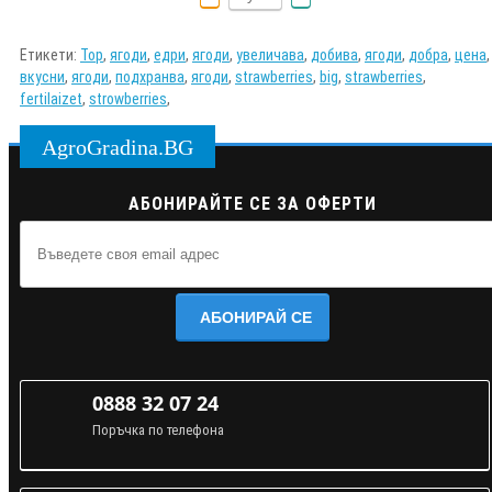
Етикети:
Тор
,
ягоди
,
едри
,
ягоди
,
увеличава
,
добива
,
ягоди
,
добра
,
цена
,
вкусни
,
ягоди
,
подхранва
,
ягоди
,
strawberries
,
big
,
strawberries
,
fertilaizet
,
strowberries
,
AgroGradina.BG
АБОНИРАЙТЕ СЕ ЗА ОФЕРТИ
АБОНИРАЙ СЕ
0888 32 07 24
Поръчка по телефона