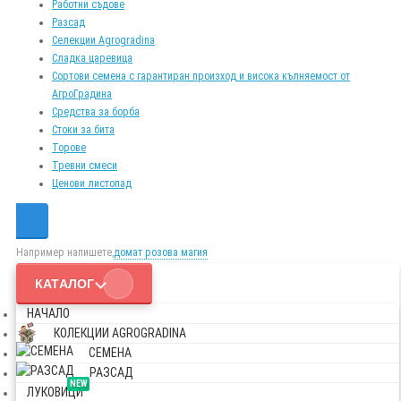
Работни съдове
Разсад
Селекции Agrogradina
Сладка царевица
Сортови семена с гарантиран произход и висока кълняемост от
АгроГрадина
Средства за борба
Стоки за бита
Торове
Тревни смеси
Ценови листопад
Например напишете,
домат розова магия
КАТАЛОГ
НАЧАЛО
КОЛЕКЦИИ AGROGRADINA
СЕМЕНА
РАЗСАД
NEW
ЛУКОВИЦИ