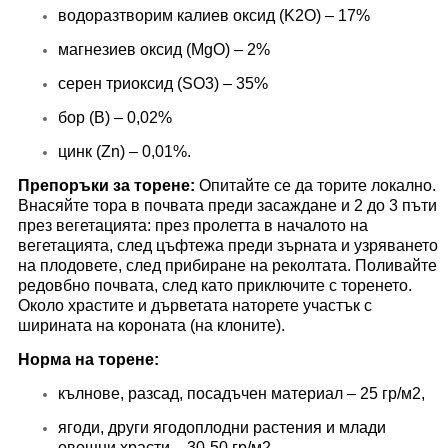
водоразтворим калиев оксид (K2O) – 17%
магнезиев оксид (MgO) – 2%
серен триоксид (SO3) – 35%
бор (B) – 0,02%
цинк (Zn) – 0,01%.
Препоръки за торене:
Опитайте се да торите локално.
Внасяйте тора в почвата преди засаждане и 2 до 3 пъти
през вегетацията: през пролетта в началото на
вегетацията, след цъфтежа преди зърната и узряването
на плодовете, след прибиране на реколтата. Поливайте
редовбно почвата, след като приключите с торенето.
Около храстите и дърветата наторете участък с
ширината на короната (на клоните).
Норма на торене:
кълнове, разсад, посадъчен материал – 25 гр/м2,
ягоди, други ягодоплодни растения и млади
овощни храсти – 30-50 гр/м2,