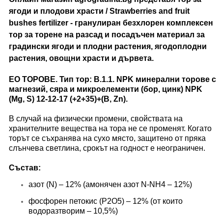
ягоди и плодови храсти / Strawberries and fruit
bushes fertilizer - гранулиран безхлорен комплексен
тор за торене на разсад и посадъчен материал за
градински ягоди и плодни растения, ягодоплодни
растения, овощни храсти и дървета.
ЕО ТОРОВЕ. Тип тор: B.1.1. NPK минерални торове с
магнезий, сяра и микроелементи (бор, цинк) NPK
(Mg, S) 12-12-17 (+2+35)+(B, Zn).
В случай на физически промени, свойствата на
хранителните вещества на тора не се променят. Когато
торът се съхранява на сухо място, защитено от пряка
слънчева светлина, срокът на годност е неограничен.
Състав:
азот (N) – 12% (амонячен азот N-NH4 – 12%)
фосфорен петокис (P2O5) – 12% (от които
водоразтворим – 10,5%)