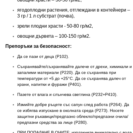
ягодоплодни растения, отглеждани в контейнери –
3 гр / 1 л субстрат (почва),
зрели плодни храсти - 50-80 гр/м2,
овощни дървета – 100-150 гр/м2.
Препоръки за безопасност:
Да се ​​пази от деца (P102).
Съхранявайте/съхранявайте далече от дрехи, химикали и
запалими материали (P220). Да се ​​съхранява при
температури от +5 до +25°C. Да се ​​съхранява далеч от
храни, напитки и фуражи (P401).
Пазете от влага и слънчева светлина (P232+P410).
Измийте добре ръцете със сапун след работа (P264). Да
се ​​избягва изпускане в околната среда (P273). Носете
защитни ръкавици/предпазно облекло/предпазни очила/
предпазни средства за лице (P280).
ПРИ ПОПАДАНЕ В ОЧИТЕ: изплакнете внимателно с вода