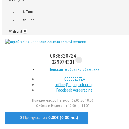
€ Euro
лв. Лев
Wish List
0
0888320724
029974331
Поискайте обратно обаждане
0888320724
office@agrogradina.bg
Facebook Agrogradina
Понеделник до Петък от 09:00 до 18:00
Събота и Неделя от 10:00 до 14:00
0
Продукта,
за
0.00€ (0.00 лв.)