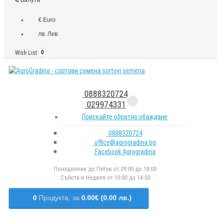
€ Euro
лв. Лев
Wish List
0
0888320724
029974331
Поискайте обратно обаждане
0888320724
office@agrogradina.bg
Facebook Agrogradina
Понеделник до Петък от 09:00 до 18:00
Събота и Неделя от 10:00 до 14:00
0
Продукта,
за
0.00€ (0.00 лв.)