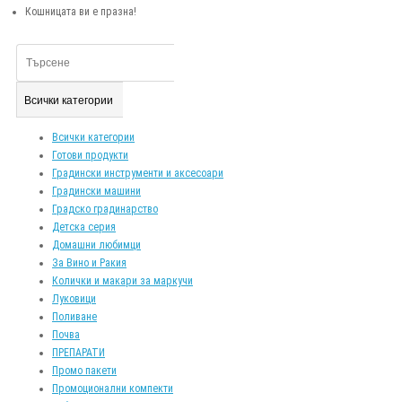
Кошницата ви е празна!
Всички категории
Всички категории
Готови продукти
Градински инструменти и аксесоари
Градински машини
Градско градинарство
Детска серия
Домашни любимци
За Вино и Ракия
Колички и макари за маркучи
Луковици
Поливане
Почва
ПРЕПАРАТИ
Промо пакети
Промоционални компекти