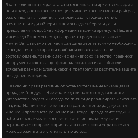
Дългогодишната ни работата ни с ландшафтни архитекти, фирми
по изграждане на тревни площи с чимове, тревни смеси и райграс,
озеленяване на градини, агрономи с дългогодишен опит,
озеленители и дизайнери ни помогна да съберем и да ви
предоставим подробна информация за всички артикули. Нашата
мисия е да Ви помогнем да направите градината на вашите
мечти. За това само при нас може да намерите всичко необходимо
- специално селектирани и подбрани висококачествени
сортови семена, тревни смески с най - високо качество, градински
инструменти както за професионалисти, така и за любители,
всякакъв размер и дизайн, саксии, препарати за растителна защита,
посадъчен материал.
Какво ни прави различни от останалите? Ние не искаме да Ви
продадем "продукт". Ние искаме да ви помогнем да изпитате
удоволствие, радост и наслада по пътя си да реализирате мечтаната
градина. Нашият екип е винаги на разположение да даде съвет,
мнение и правилното решение при нужда. През дългите години
работа осъзнахме, че доверието което остава между нас и
партньорите ни прави и приятели, и съветници и хора на които
може да разчитате и стоим плътно до вас.