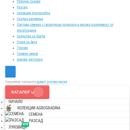
Работни съдове
Разсад
Селекции Agrogradina
Сладка царевица
Сортови семена с гарантиран произход и висока кълняемост от
АгроГрадина
Средства за борба
Стоки за бита
Торове
Тревни смеси
Ценови листопад
Например напишете,
домат розова магия
КАТАЛОГ
НАЧАЛО
КОЛЕКЦИИ AGROGRADINA
СЕМЕНА
РАЗСАД
NEW
ЛУКОВИЦИ