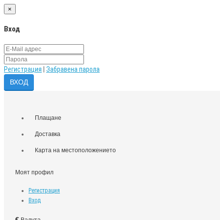
×
Вход
Регистрация
|
Забравена парола
Плащане
Доставка
Карта на местоположението
Моят профил
Регистрация
Вход
€
Валута