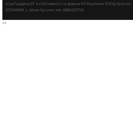
АгроГрадина.БГ е собственост на фирма КП Къмпани ЕООД булстат:
207040896 ,с. Мало Бучино тел. 0888320724
<
>