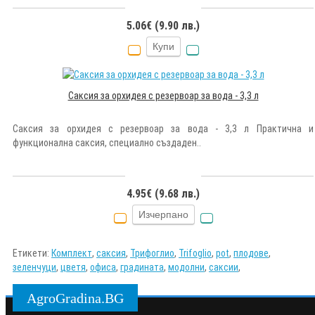
5.06€ (9.90 лв.)
Купи
Саксия за орхидея с резервоар за вода - 3,3 л
Саксия за орхидея с резервоар за вода - 3,3 л Практична и
функционална саксия, специално създаден..
4.95€ (9.68 лв.)
Изчерпано
Етикети:
Комплект
,
саксия
,
Трифоглио
,
Trifoglio
,
pot
,
плодове
,
зеленчуци
,
цветя
,
офиса
,
градината
,
модолни
,
саксии
,
AgroGradina.BG