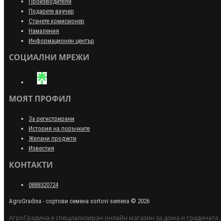
Производители
Подарете ваучер
Станете комисионер
Намаления
Информационен център
СОЦИАЛНИ МРЕЖИ
МОЯТ ПРОФИЛ
За регистрирани
История на поръчките
Желани продукти
Известия
КОНТАКТИ
0888320724
AgroGradina - сортови семена sortovi semena © 2026
АгроГрадина е специализиран онлайн магазин за дома и градината.