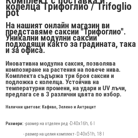
Комплект с поставка и
колелца Трифоглио / Trifoglio
pot
На нашият онлайн магазин ви
представяме саксии "Трифоглио".
Уникални модулни саксии
подходящи както за градината, така
и за офиса.
Иновативна модулна саксия, позволява
композиране на растения на повече нива.
Комплекта съдържа три броя саксии и
подложка с колелца.
Устойчив на
температурни промени, на удари и UV лъчи,
предлага се в 3 различни цвята по избор.
Налични цветове: Кафяво, Зелено и Антрацит
D.40x16h, 6 l
Размери:
-размер на отделен ред -
D.40x51h, 18 l
- размер на целия комплект-