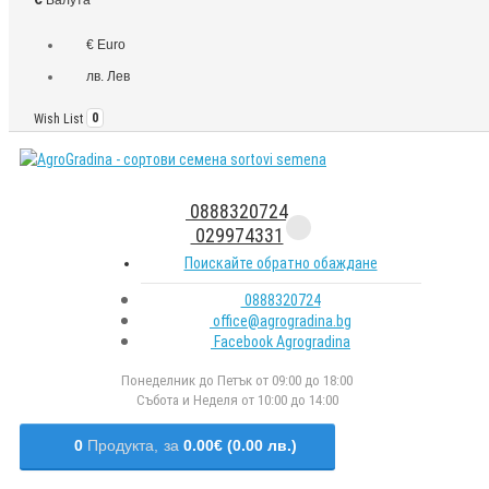
€ Euro
лв. Лев
Wish List
0
0888320724
029974331
Поискайте обратно обаждане
0888320724
office@agrogradina.bg
Facebook Agrogradina
Понеделник до Петък от 09:00 до 18:00
Събота и Неделя от 10:00 до 14:00
0
Продукта,
за
0.00€ (0.00 лв.)