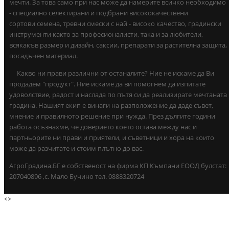
мечти. За това само при нас може да намерите всичко необходимо
- специално селектирани и подбрани висококачествени
сортови семена, тревни смески с най - високо качество, градински
инструменти както за професионалисти, така и за любители,
всякакъв размер и дизайн, саксии, препарати за растителна защита,
посадъчен материал.
Какво ни прави различни от останалите? Ние не искаме да Ви
продадем "продукт". Ние искаме да ви помогнем да изпитате
удоволствие, радост и наслада по пътя си да реализирате мечтаната
градина. Нашият екип е винаги на разположение да даде съвет,
мнение и правилното решение при нужда. През дългите години
работа осъзнахме, че доверието което остава между нас и
партньорите ни прави и приятели, и съветници и хора на които
може да разчитате и стоим плътно до вас.
АгроГрадина.БГ е собственост на фирма КП Къмпани ЕООД булстат:
207040896 ,с. Мало Бучино тел. 0888320724
<
>