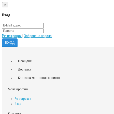
×
Вход
Регистрация
|
Забравена парола
Плащане
Доставка
Карта на местоположението
Моят профил
Регистрация
Вход
€
Валута