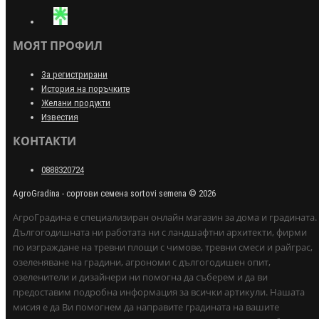
МОЯТ ПРОФИЛ
За регистрирани
История на поръчките
Желани продукти
Известия
КОНТАКТИ
0888320724
AgroGradina - сортови семена sortovi semena © 2026
АгроГрадина е специализиран онлайн магазин за дома и градината.
Дългогодишната ни работата ни с ландшафтни архитекти, фирми
по изграждане на тревни площи с чимове, тревни смеси и райграс,
озеленяване на градини, агрономи с дългогодишен опит,
озеленители и дизайнери ни помогна да съберем и да ви
предоставим подробна информация за всички артикули. Нашата
мисия е да Ви помогнем да направите градината на вашите