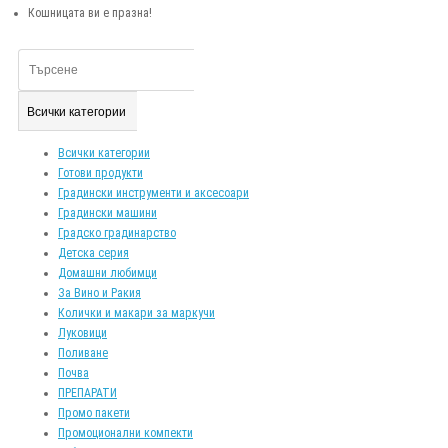
Кошницата ви е празна!
Всички категории
Всички категории
Готови продукти
Градински инструменти и аксесоари
Градински машини
Градско градинарство
Детска серия
Домашни любимци
За Вино и Ракия
Колички и макари за маркучи
Луковици
Поливане
Почва
ПРЕПАРАТИ
Промо пакети
Промоционални компекти