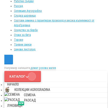
Работни съдове
Разсад
Селекции Agrogradina
Сладка царевица
Сортови семена с гарантиран произход и висока кълняемост от
АгроГрадина
Средства за борба
Стоки за бита
Торове
Тревни смеси
Ценови листопад
Например напишете,
домат розова магия
КАТАЛОГ
НАЧАЛО
КОЛЕКЦИИ AGROGRADINA
СЕМЕНА
РАЗСАД
NEW
ЛУКОВИЦИ