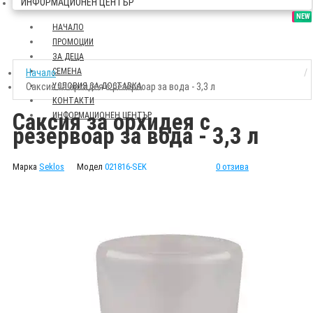
ИНФОРМАЦИОНЕН ЦЕНТЪР
SALE
NEW
НАЧАЛО
ПРОМОЦИИ
ЗА ДЕЦА
СЕМЕНА
Начало
Саксия за орхидея с резервоар за вода - 3,3 л
УСЛОВИЯ ЗА ДОСТАВКА
КОНТАКТИ
Саксия за орхидея с
ИНФОРМАЦИОНЕН ЦЕНТЪР
резервоар за вода - 3,3 л
Марка
Seklos
Модел
021816-SEK
0 отзива