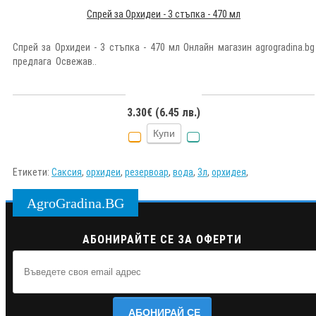
Спрей за Орхидеи - 3 стъпка - 470 мл
Спрей за Орхидеи - 3 стъпка - 470 мл Онлайн магазин agrogradina.bg
предлага Освежав..
3.30€ (6.45 лв.)
Купи
Етикети:
Саксия
,
орхидеи
,
резервоар
,
вода
,
3л
,
орхидея
,
AgroGradina.BG
АБОНИРАЙТЕ СЕ ЗА ОФЕРТИ
АБОНИРАЙ СЕ