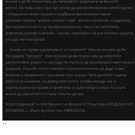
мисия е да Ви помогнем да направите градината на вашите
мечти. За това само при нас може да намерите всичко необходимо
- специално селектирани и подбрани висококачествени
сортови семена, тревни смески с най - високо качество, градински
инструменти както за професионалисти, така и за любители,
всякакъв размер и дизайн, саксии, препарати за растителна защита,
посадъчен материал.
Какво ни прави различни от останалите? Ние не искаме да Ви
продадем "продукт". Ние искаме да ви помогнем да изпитате
удоволствие, радост и наслада по пътя си да реализирате мечтаната
градина. Нашият екип е винаги на разположение да даде съвет,
мнение и правилното решение при нужда. През дългите години
работа осъзнахме, че доверието което остава между нас и
партньорите ни прави и приятели, и съветници и хора на които
може да разчитате и стоим плътно до вас.
АгроГрадина.БГ е собственост на фирма КП Къмпани ЕООД булстат:
207040896 ,с. Мало Бучино тел. 0888320724
<
>