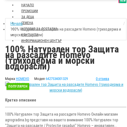
SALE
NEW
НАЧАЛО
ПРОМОЦИИ
ЗА ДЕЦА
СЕМЕНА
Начало
100% Натурален тор Защита на разсадите Homevo (триходерма и
УСЛОВИЯ ЗА ДОСТАВКА
морски водорасли)
КОНТАКТИ
ИНФОРМАЦИОНЕН ЦЕНТЪР
100% Натурален тор Защита
на разсадите Homevo
(триходерма и морски
водорасли)
Марка
HOMEVO
Модел
6427534001329
0 отзива
ПОПУЛЯРЕН
Кратко описание
100% Натурален тор Защита на разсадите Homevo Онлайн магазин
agrogradina.bg представя на вашето внимание 100% Натурален тор
"Защита на разсадите / Protectie rasaduri" Homevo – иновативен...