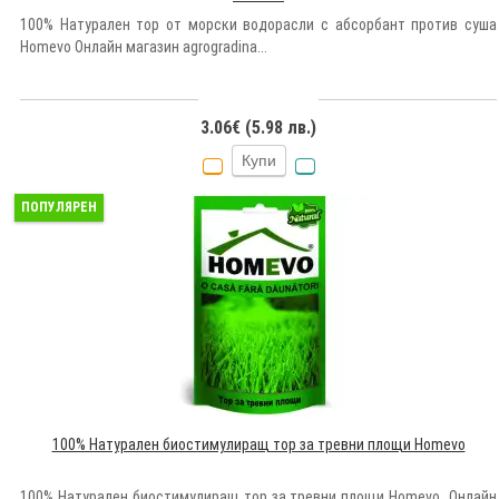
100% Натурален тор от морски водорасли с абсорбант против суша
Homevo Онлайн магазин agrogradina...
3.06€ (5.98 лв.)
Купи
ПОПУЛЯРЕН
100% Натурален биостимулиращ тор за тревни площи Homevo
100% Натурален биостимулиращ тор за тревни площи Homevo Онлайн