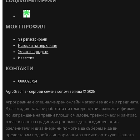
СОЦИАЛНИ МРЕЖИ
МОЯТ ПРОФИЛ
За регистрирани
История на поръчките
Желани продукти
Известия
КОНТАКТИ
0888320724
AgroGradina - сортови семена sortovi semena © 2026
АгроГрадина е специализиран онлайн магазин за дома и градината.
Дългогодишната ни работата ни с ландшафтни архитекти, фирми
по изграждане на тревни площи с чимове, тревни смеси и райграс,
озеленяване на градини, агрономи с дългогодишен опит,
озеленители и дизайнери ни помогна да съберем и да ви
предоставим подробна информация за всички артикули. Нашата