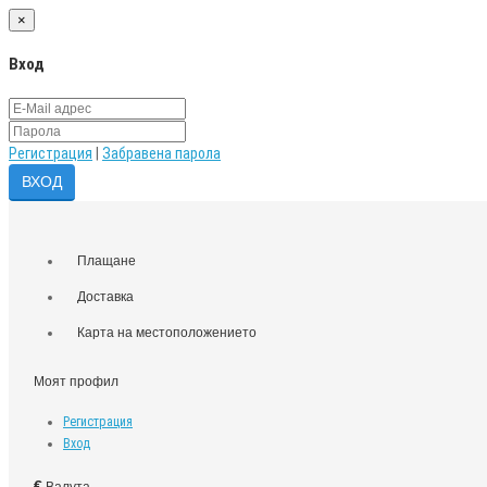
×
Вход
Регистрация
|
Забравена парола
Плащане
Доставка
Карта на местоположението
Моят профил
Регистрация
Вход
€
Валута