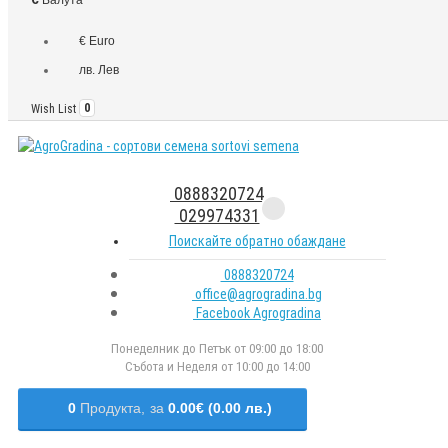
€ Euro
лв. Лев
Wish List
0
0888320724
029974331
Поискайте обратно обаждане
0888320724
office@agrogradina.bg
Facebook Agrogradina
Понеделник до Петък от 09:00 до 18:00
Събота и Неделя от 10:00 до 14:00
0
Продукта,
за
0.00€ (0.00 лв.)