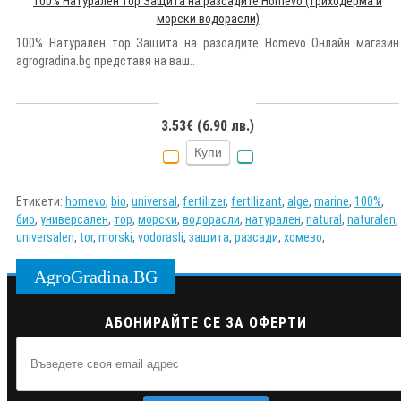
100% Натурален тор Защита на разсадите Homevo (триходерма и
морски водорасли)
100% Натурален тор Защита на разсадите Homevo Онлайн магазин
agrogradina.bg представя на ваш..
3.53€ (6.90 лв.)
Купи
Етикети:
homevo
,
bio
,
universal
,
fertilizer
,
fertilizant
,
alge
,
marine
,
100%
,
био
,
универсален
,
тор
,
морски
,
водорасли
,
натурален
,
natural
,
naturalen
,
universalen
,
tor
,
morski
,
vodorasli
,
защита
,
разсади
,
хомево
,
AgroGradina.BG
АБОНИРАЙТЕ СЕ ЗА ОФЕРТИ