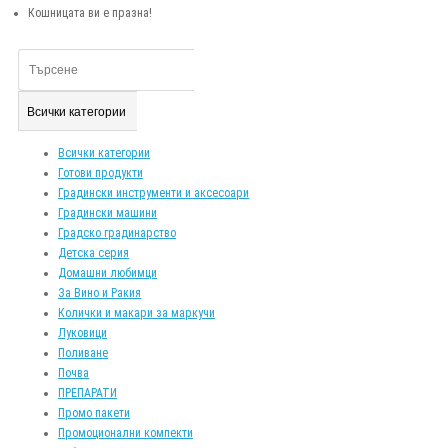
Кошницата ви е празна!
Всички категории
Всички категории
Готови продукти
Градински инструменти и аксесоари
Градински машини
Градско градинарство
Детска серия
Домашни любимци
За Вино и Ракия
Колички и макари за маркучи
Луковици
Поливане
Почва
ПРЕПАРАТИ
Промо пакети
Промоционални компекти