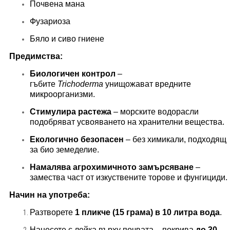
Почвена мана
Фузариоза
Бяло и сиво гниене
Предимства:
Биологичен контрол
–
гъбите
Trichoderma
унищожават вредните
микроорганизми.
Стимулира растежа
– морските водорасли
подобряват усвояването на хранителни вещества.
Екологично безопасен
– без химикали, подходящ
за био земеделие.
Намалява агрохимичното замърсяване
–
замества част от изкуствените торове и фунгициди.
Начин на употреба:
Разтворете
1 пликче (15 грама) в 10 литра вода
.
Нанесете с лейка върху почвата – покрива
до 30