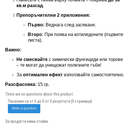
кв.м разсад
.
Препоръчителни 2 приложения:
Първо:
Веднага след засяване.
Второ:
При поява на котиледоните (първите
листа).
Важно:
Не смесвайте
с химически фунгициди или торове
– те могат да унищожат полезните гъби!
За
оптимален ефект
използвайте самостоятелно.
Разсфасовка:
15 гр.
There are no questions about this product..
Показани са от 0 до 0 от 0 резултата (0 страници)
Write a question
За продукта няма отзиви.