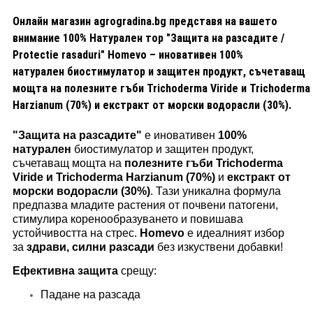
Онлайн магазин agrogradina.bg представя на вашето
внимание 100% Натурален тор "Защита на разсадите /
Protectie rasaduri" Homevo – иновативен
100%
натурален
биостимулатор и защитен продукт, съчетаващ
мощта на
полезните гъби Trichoderma Viride и Trichoderma
Harzianum (70%)
и
екстракт от морски водорасли (30%)
.
"Защита на разсадите"
е иновативен
100%
натурален
биостимулатор и защитен продукт,
съчетаващ мощта на
полезните гъби Trichoderma
Viride и Trichoderma Harzianum (70%)
и
екстракт от
морски водорасли (30%)
. Тази уникална формула
предпазва младите растения от почвени патогени,
стимулира коренообразуването и повишава
устойчивостта на стрес.
Homevo
е идеалният избор
за
здрави, силни разсади
без изкуствени добавки!
Ефективна защита
срещу:
Падане на разсада