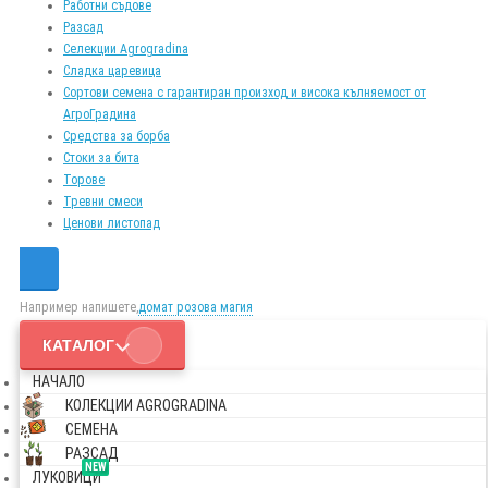
Работни съдове
Разсад
Селекции Agrogradina
Сладка царевица
Сортови семена с гарантиран произход и висока кълняемост от
АгроГрадина
Средства за борба
Стоки за бита
Торове
Тревни смеси
Ценови листопад
Например напишете,
домат розова магия
КАТАЛОГ
НАЧАЛО
КОЛЕКЦИИ AGROGRADINA
СЕМЕНА
РАЗСАД
NEW
ЛУКОВИЦИ