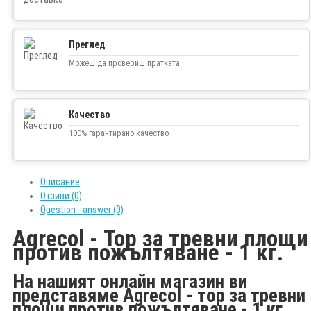
Преглед
Можеш да провериш пратката
Качество
100% гарантирано качество
Описание
Отзиви (0)
Question - answer (0)
Agrecol - Тор за тревни площи
против пожълтяване - 1 кг.
На нашият онлайн магазин ви
представяме Agrecol - тор за тревни
площи против пожълтяване - 1 кг.