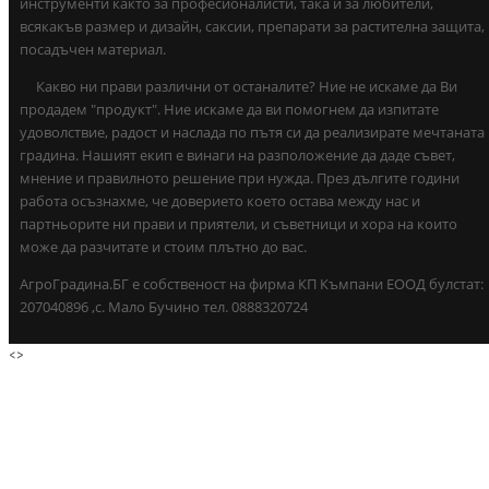
инструменти както за професионалисти, така и за любители,
всякакъв размер и дизайн, саксии, препарати за растителна защита,
посадъчен материал.
Какво ни прави различни от останалите? Ние не искаме да Ви
продадем "продукт". Ние искаме да ви помогнем да изпитате
удоволствие, радост и наслада по пътя си да реализирате мечтаната
градина. Нашият екип е винаги на разположение да даде съвет,
мнение и правилното решение при нужда. През дългите години
работа осъзнахме, че доверието което остава между нас и
партньорите ни прави и приятели, и съветници и хора на които
може да разчитате и стоим плътно до вас.
АгроГрадина.БГ е собственост на фирма КП Къмпани ЕООД булстат:
207040896 ,с. Мало Бучино тел. 0888320724
<
>