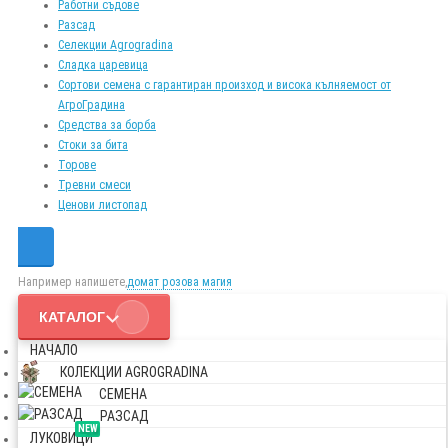
Работни съдове
Разсад
Селекции Agrogradina
Сладка царевица
Сортови семена с гарантиран произход и висока кълняемост от
АгроГрадина
Средства за борба
Стоки за бита
Торове
Тревни смеси
Ценови листопад
Например напишете,
домат розова магия
КАТАЛОГ
НАЧАЛО
КОЛЕКЦИИ AGROGRADINA
СЕМЕНА
РАЗСАД
NEW
ЛУКОВИЦИ