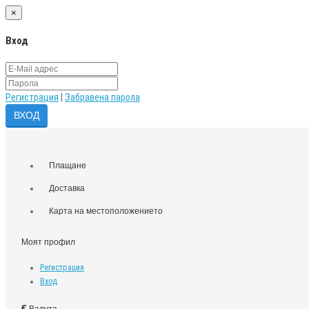
×
Вход
Регистрация
|
Забравена парола
Плащане
Доставка
Карта на местоположението
Моят профил
Регистрация
Вход
€
Валута