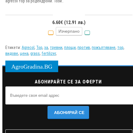
agrecol тор за родендрони. Този..
6.60€ (12.91 лв.)
Изчерпано
Етикети:
Agrecol
,
Тор
,
за
,
тревни
,
площи
,
против
,
пожълтяване
,
тор
,
видове
,
цена
,
grass
,
fertilizer
,
AgroGradina.BG
АБОНИРАЙТЕ СЕ ЗА ОФЕРТИ
АБОНИРАЙ СЕ