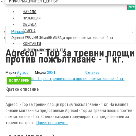
ИНФОРМАЦИОНЕН ЦЕНТЪР
SALE
NEW
НАЧАЛО
ПРОМОЦИИ
ЗА ДЕЦА
СЕМЕНА
Начало
Agrecol - Тор за тревни площи против пожълтяване - 1 кг.
УСЛОВИЯ ЗА ДОСТАВКА
КОНТАКТИ
Agrecol - Тор за тревни площи
ИНФОРМАЦИОНЕН ЦЕНТЪР
против пожълтяване - 1 кг.
Марка
Agrecol
Модел
205-1
0 отзива
ПОПУЛЯРЕН
Кратко описание
Agrecol - Тор за тревни площи против пожълтяване - 1 кг. На нашият
онлайн магазин ви представяме Agrecol - тор за тревни площи против
пожълтяване - 1 кг. Специализиран гранулиран тор предназначен за
торене на трев...
Прочети повече...