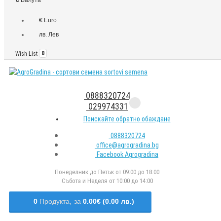
€ Euro
лв. Лев
Wish List
0
0888320724
029974331
Поискайте обратно обаждане
0888320724
office@agrogradina.bg
Facebook Agrogradina
Понеделник до Петък от 09:00 до 18:00
Събота и Неделя от 10:00 до 14:00
0
Продукта,
за
0.00€ (0.00 лв.)