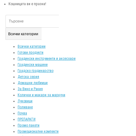
Кошницата ви е празна!
Всички категории
Всички категории
Готови продукти
Градински инструменти и аксесоари
Градински машини
Градско градинарство
Детска серия
Домашни любимци
За Вино и Ракия
Колички и макари за маркучи
Луковици
Поливане
Почва
ПРЕПАРАТИ
Промо пакети
Промоционални компекти