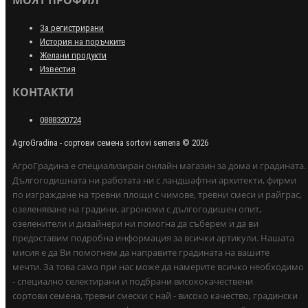
МОЯТ ПРОФИЛ
За регистрирани
История на поръчките
Желани продукти
Известия
КОНТАКТИ
0888320724
AgroGradina - сортови семена sortovi semena © 2026
АгроГрадина е специализиран онлайн магазин за дома и градината.
Дългогодишната ни работата ни с ландшафтни архитекти, фирми
по изграждане на тревни площи с чимове, тревни смеси и райграс,
озеленяване на градини, агрономи с дългогодишен опит,
озеленители и дизайнери ни помогна да съберем и да ви
предоставим подробна информация за всички артикули. Нашата
мисия е да Ви помогнем да направите градината на вашите
мечти. За това само при нас може да намерите всичко необходимо
- специално селектирани и подбрани висококачествени
сортови семена, тревни смески с най - високо качество, градински