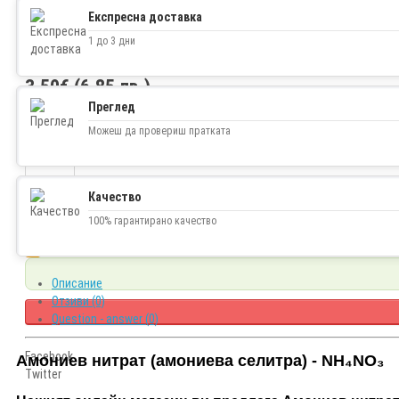
Експресна доставка
1 до 3 дни
3.50€ (6.85 лв.)
Преглед
Наличност
В наличност
Можеш да провериш пратката
Качество
100% гарантирано качество
Описание
Отзиви (0)
Question - answer (0)
Facebook
Амониев нитрат (амониева селитра) - NH₄NO₃
Twitter