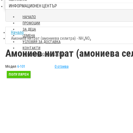
ИНФОРМАЦИОНЕН ЦЕНТЪР
НАЧАЛО
ПРОМОЦИИ
ЗА ДЕЦА
Начало
СЕМЕНА
Амониев нитрат (амониева селитра) - NH₄NO₃
УСЛОВИЯ ЗА ДОСТАВКА
КОНТАКТИ
Амониев нитрат (амониева се
ИНФОРМАЦИОНЕН ЦЕНТЪР
Модел
6-101
0 отзива
ПОПУЛЯРЕН