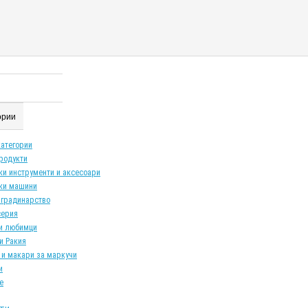
гории
категории
продукти
ки инструменти и аксесоари
ки машини
 градинарство
серия
и любимци
и Ракия
 и макари за маркучи
и
е