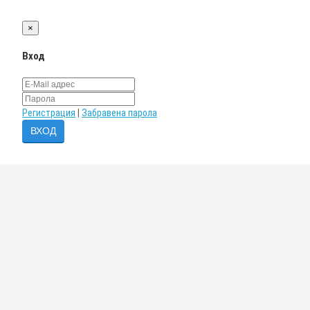
×
Вход
Регистрация
|
Забравена парола