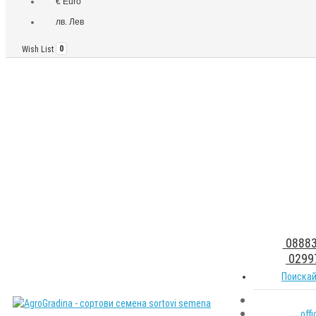
€ Euro
лв. Лев
Wish List
0
08883
0299
Поискай
off