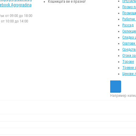
ПРЕПАР
Кошницата ви е празна!
ebook Agrogradina
Промо п
Промоци
к от 09:00 до 18:00
Работни
от 10:00 до 14:00
Разсад
Селекци
Сладка 
Сортови
Средств
Стоки за
Торове
Тревни 
Ценови 
Например напиш