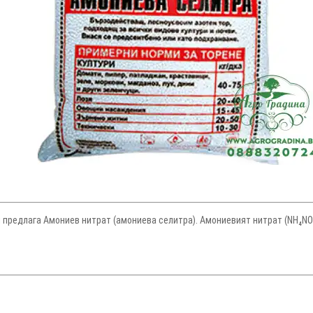
 предлага Амониев нитрат (амониева селитра). Амониевият нитрат (NH₄NO₃