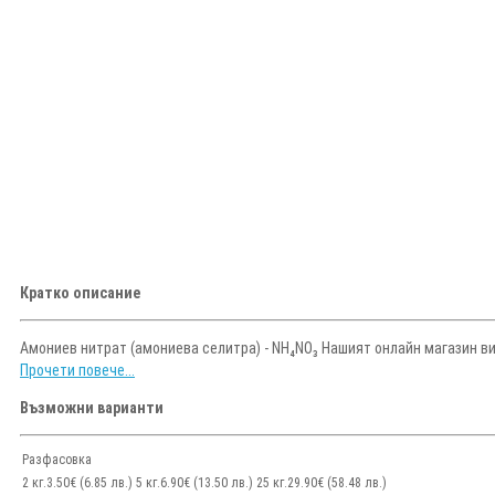
Кратко описание
Амониев нитрат (амониева селитра) - NH₄NO₃ Нашият онлайн магазин ви
Прочети повече...
Възможни варианти
Разфасовка
2 кг.
3.50€ (6.85 лв.)
5 кг.
6.90€ (13.50 лв.)
25 кг.
29.90€ (58.48 лв.)