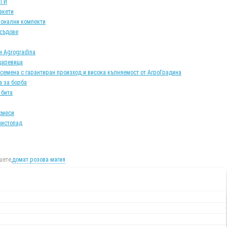
АТИ
акети
онални компекти
 съдове
и Agrogradina
царевица
 семена с гарантиран произход и висока кълняемост от АгроГрадина
а за борба
 бита
смеси
листопад
ете,
домат розова магия