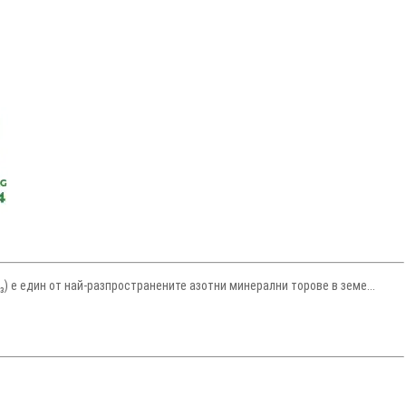
) е един от най-разпространените азотни минерални торове в земе...