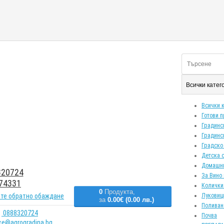
Всички кате
Всички 
Готови 
Градинс
Градинс
Градско
Детска 
Домашн
20724
За Вино 
74331
Колички
0
Продукта,
те обратно обаждане
Луковиц
за
0.00€ (0.00 лв.)
Поливан
0888320724
Почва
ice@agrogradina.bg