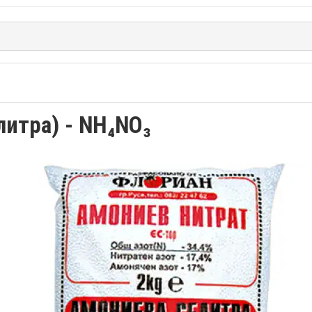
литра) - NH₄NO₃