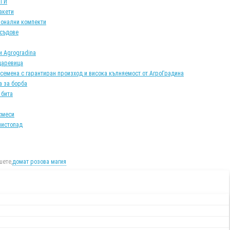
АТИ
акети
онални компекти
 съдове
и Agrogradina
царевица
 семена с гарантиран произход и висока кълняемост от АгроГрадина
а за борба
 бита
смеси
листопад
ете,
домат розова магия