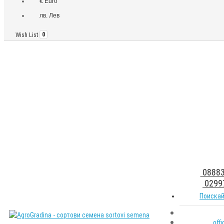
€ Euro
лв. Лев
Wish List
0
08883
0299
Поискай
off