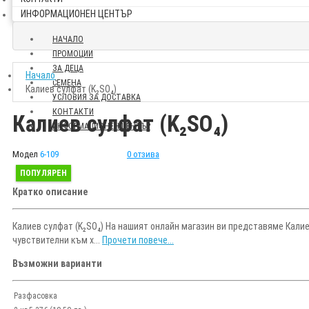
ИНФОРМАЦИОНЕН ЦЕНТЪР
НАЧАЛО
ПРОМОЦИИ
ЗА ДЕЦА
Начало
СЕМЕНА
Калиев сулфат (K₂SO₄)
УСЛОВИЯ ЗА ДОСТАВКА
КОНТАКТИ
Калиев сулфат (K₂SO₄)
ИНФОРМАЦИОНЕН ЦЕНТЪР
Модел
6-109
0 отзива
ПОПУЛЯРЕН
Кратко описание
Калиев сулфат (K₂SO₄) На нашият онлайн магазин ви представяме Калиев
чувствителни към х...
Прочети повече...
Възможни варианти
Разфасовка