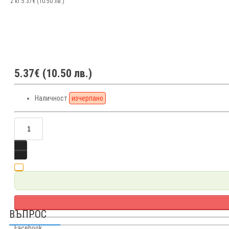
2 кг.
5.37€ (10.50 лв.)
5.37€ (10.50 лв.)
Наличност
изчерпано
ВЪПРОС
Facebook