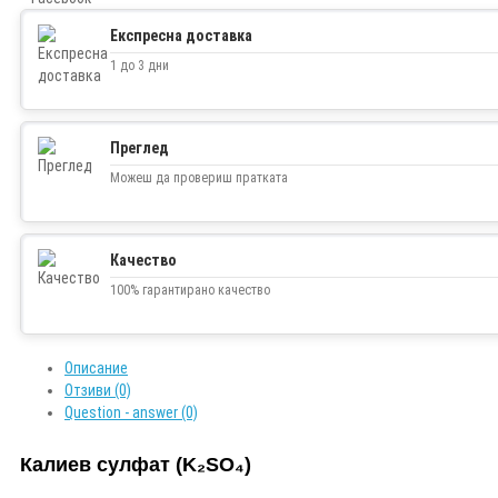
Twitter
Експресна доставка
1 до 3 дни
Преглед
Можеш да провериш пратката
Качество
100% гарантирано качество
Описание
Отзиви (0)
Question - answer (0)
Калиев сулфат (K₂SO₄)