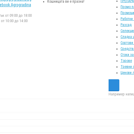
ПРЕПАР
Кошницата ви е празна!
ebook Agrogradina
Промо п
Промоци
к от 09:00 до 18:00
Работни
от 10:00 до 14:00
Разсад
Селекци
Сладка 
Сортови
Средств
Стоки за
Торове
Тревни 
Ценови 
Например напиш