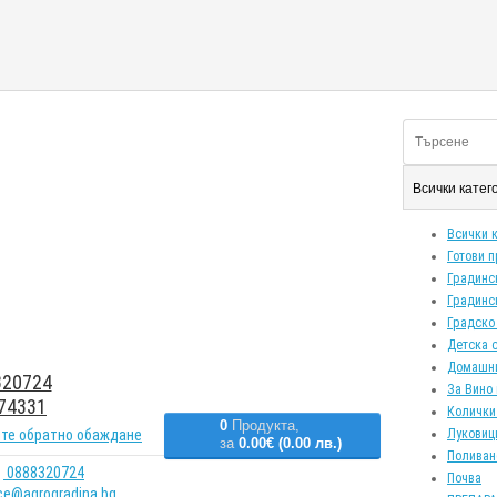
Всички кате
Всички 
Готови 
Градинс
Градинс
Градско
Детска 
Домашн
20724
За Вино 
74331
Колички
0
Продукта,
те обратно обаждане
Луковиц
за
0.00€ (0.00 лв.)
Поливан
0888320724
Почва
ice@agrogradina.bg