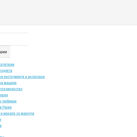
гории
категории
продукти
ки инструменти и аксесоари
ки машини
 градинарство
серия
и любимци
и Ракия
 и макари за маркучи
и
е