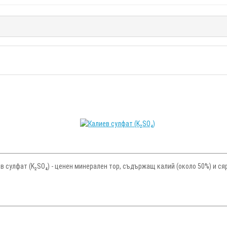
 сулфат (K₂SO₄) - ценен минерален тор, съдържащ калий (около 50%) и сяр