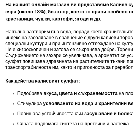
На нашият онлайн магазин ви представяме Калиев с
сяра (около 18%)
,
без хлор
, което го прави особено 
краставици, чушки, картофи, ягоди и др.
Напълно разтворим във вода, поради което хранителните
индекс на засоляване в сравнение с други калиеви торо
специални култури и при интензивно отглеждане на култу
Не е хигроскопичен и затова се съхранява добре. Торен
Съдържанието на захари се увеличава, а ароматът се ус
сулфат повишава здравината на растителните тъкани при
транспортабилноста им, както и пригодноста за прерабо
Как действа калиевият сулфат:
Подобрява
вкуса, цвета и съхраняемостта
на пло
Стимулира
усвояването на вода и хранителни в
Повишава устойчивостта към
засушаване и болес
Сярата подпомага синтеза на протеини и растежа