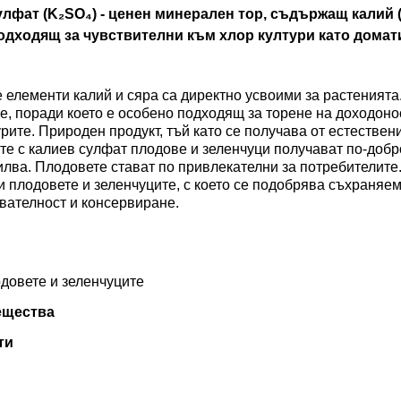
улфат (K₂SO₄) - ценен минерален тор, съдържащ
калий 
подходящ за чувствителни към хлор култури като домат
 елементи калий и сяра са директно усвоими за растенията
ве, поради което е особено подходящ за торене на доходон
рите. Природен продукт, тъй като се получава от естествен
ите с калиев сулфат плодове и зеленчуци получават по-добр
илва. Плодовете стават по привлекателни за потребителите
 плодовете и зеленчуците, с което се подобрява съхраняем
твателност и консервиране.
довете и зеленчуците
ещества
ти