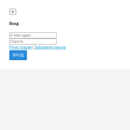
×
Вход
Регистрация
|
Забравена парола