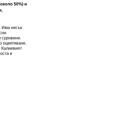
(около 50%)
и
и,
. Има нисък
осни
и суровини.
о оцветяване.
. Калиевият
оста и