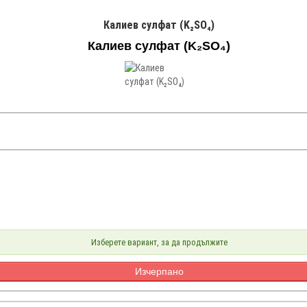
Калиев сулфат (K₂SO₄)
Калиев сулфат (K₂SO₄)
Изберете вариант, за да продължите
Изчерпано