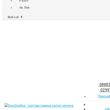
€ Euro
лв. Лев
Wish List
0
08883
0299
Поискай
off