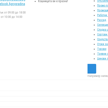
ПРЕПАР
Кошницата ви е празна!
ebook Agrogradina
Промо п
Промоци
к от 09:00 до 18:00
Работни
от 10:00 до 14:00
Разсад
Селекци
Сладка 
Сортови
Средств
Стоки за
Торове
Тревни 
Ценови 
Например напиш