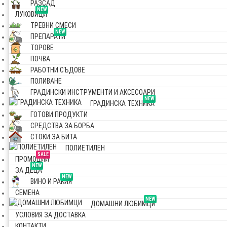
РАЗСАД
NEW
ЛУКОВИЦИ
ТРЕВНИ СМЕСИ
NEW
ПРЕПАРАТИ
ТОРОВЕ
ПОЧВА
РАБОТНИ СЪДОВЕ
ПОЛИВАНЕ
ГРАДИНСКИ ИНСТРУМЕНТИ И АКСЕСОАРИ
NEW
ГРАДИНСКА ТЕХНИКА
ГОТОВИ ПРОДУКТИ
СРЕДСТВА ЗА БОРБА
СТОКИ ЗА БИТА
ПОЛИЕТИЛЕН
SALE
ПРОМОЦИИ
NEW
ЗА ДЕЦА
NEW
ВИНО И РАКИЯ
СЕМЕНА
NEW
ДОМАШНИ ЛЮБИМЦИ
УСЛОВИЯ ЗА ДОСТАВКА
КОНТАКТИ