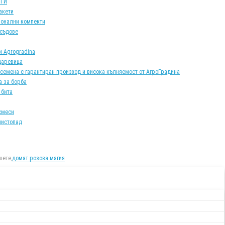
АТИ
акети
онални компекти
 съдове
и Agrogradina
царевица
 семена с гарантиран произход и висока кълняемост от АгроГрадина
а за борба
 бита
смеси
листопад
ете,
домат розова магия