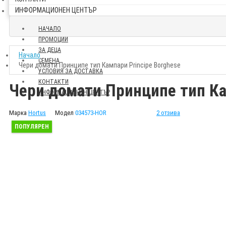
ИНФОРМАЦИОНЕН ЦЕНТЪР
НАЧАЛО
ПРОМОЦИИ
ЗА ДЕЦА
Начало
СЕМЕНА
Чери домати Принципе тип Кампари Principe Borghese
УСЛОВИЯ ЗА ДОСТАВКА
КОНТАКТИ
Чери домати Принципе тип Ка
ИНФОРМАЦИОНЕН ЦЕНТЪР
Марка
Hortus
Модел
034573-HOR
2 отзива
ПОПУЛЯРЕН