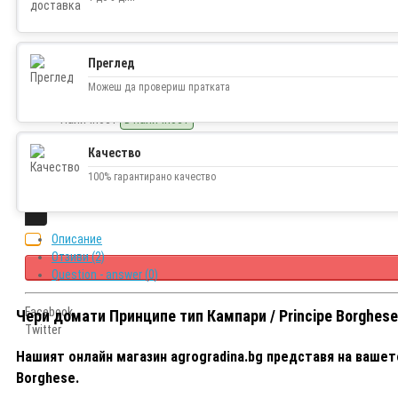
Преглед
1.23€ (2.41 лв.)
Можеш да провериш пратката
Наличност
В наличност
Качество
100% гарантирано качество
Описание
Отзиви (2)
Question - answer (0)
Facebook
Чери домати Принципе тип Кампари / Principe Borghese
Twitter
Нашият онлайн магазин agrogradina.bg представя на вашет
Borghese.