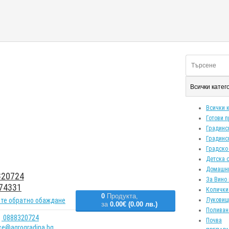
Всички кате
Всички 
Готови 
Градинс
Градинс
Градско
Детска 
Домашн
20724
За Вино 
74331
Колички
0
Продукта,
те обратно обаждане
Луковиц
за
0.00€ (0.00 лв.)
Поливан
0888320724
Почва
ice@agrogradina.bg