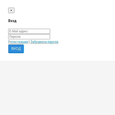
×
Вход
Регистрация
|
Забравена парола