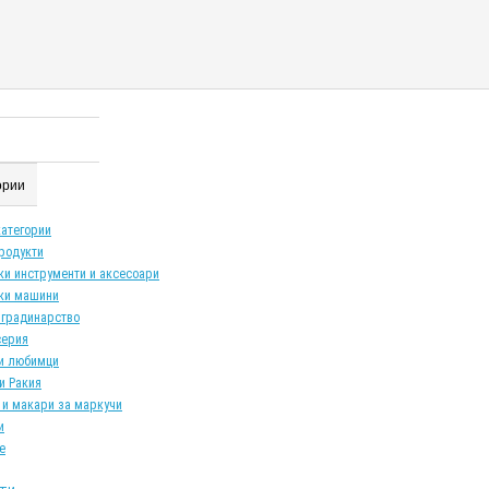
гории
категории
продукти
ки инструменти и аксесоари
ки машини
 градинарство
серия
и любимци
и Ракия
 и макари за маркучи
и
е