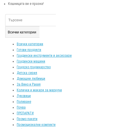
Кошницата ви е празна!
Всички категории
Всички категории
Готови продукти
Градински инструменти и аксесоари
Градински машини
Градско градинарство
Детска серия
Домашни любимци
За Вино и Ракия
Колички и макари за маркучи
Луковици
Поливане
Почва
ПРЕПАРАТИ
Промо пакети
Промоционални компекти