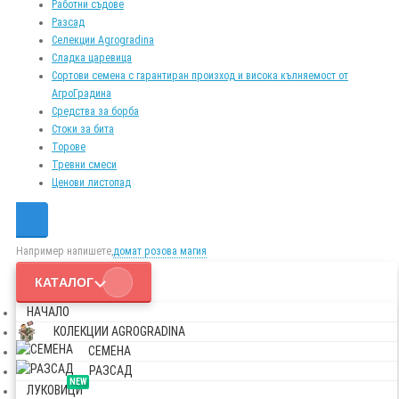
Работни съдове
Разсад
Селекции Agrogradina
Сладка царевица
Сортови семена с гарантиран произход и висока кълняемост от
АгроГрадина
Средства за борба
Стоки за бита
Торове
Тревни смеси
Ценови листопад
Например напишете,
домат розова магия
КАТАЛОГ
НАЧАЛО
КОЛЕКЦИИ AGROGRADINA
СЕМЕНА
РАЗСАД
NEW
ЛУКОВИЦИ