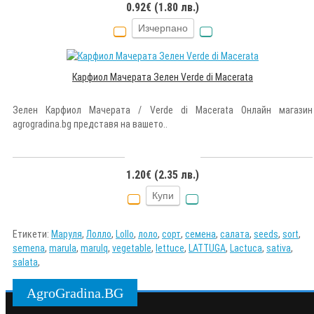
0.92€ (1.80 лв.)
Изчерпано
Карфиол Мачерата Зелен Verde di Macerata
Зелен Карфиол Мачерата / Verde di Macerata Онлайн магазин
agrogradina.bg представя на вашето..
1.20€ (2.35 лв.)
Купи
Етикети:
Маруля
,
Лолло
,
Lollo
,
лоло
,
сорт
,
семена
,
салата
,
seeds
,
sort
,
semena
,
marula
,
marulq
,
vegetable
,
lettuce
,
LATTUGA
,
Lactuca
,
sativa
,
salata
,
AgroGradina.BG