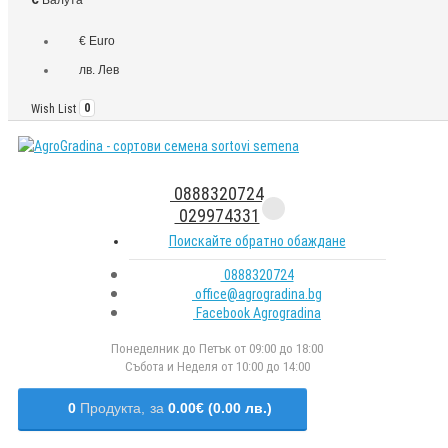
€ Euro
лв. Лев
Wish List
0
0888320724
029974331
Поискайте обратно обаждане
0888320724
office@agrogradina.bg
Facebook Agrogradina
Понеделник до Петък от 09:00 до 18:00
Събота и Неделя от 10:00 до 14:00
0
Продукта,
за
0.00€ (0.00 лв.)