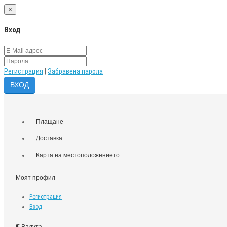
×
Вход
Регистрация
|
Забравена парола
Плащане
Доставка
Карта на местоположението
Моят профил
Регистрация
Вход
€
Валута