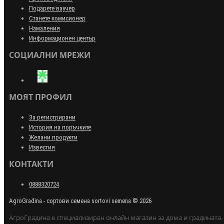
Подарете ваучер
Станете комисионер
Намаления
Информационен център
СОЦИАЛНИ МРЕЖИ
МОЯТ ПРОФИЛ
За регистрирани
История на поръчките
Желани продукти
Известия
КОНТАКТИ
0888320724
AgroGradina - сортови семена sortovi semena © 2026
АгроГрадина е специализиран онлайн магазин за дома и градината.