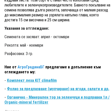
къдрави листа. Този сорт е станал често използван сред
любителите и зеленчукопроизводителите. Бавното покълване на
семена позволява дълга реколта, започваща от малкия разсад
до максималния размер на узрялата напълно глава, която
достига 15 см височина и 25 см ширина.
Указания за отглеждане:
Семената се засяват: април - октомври
Реколта: май - ноември
Разфасовка: 3 гр.
Ние от
АгроГрадинаБГ
предлагаме в допълнение към
оглеждането му:
-
Комплект леха KIT climafilm
-
Фолио за предпазване (мулчиране) на ягоди, салати и др.
-
Органично - Минерален тор за зеленчуци и подправки 1л /
Organic-mineral fertilizer