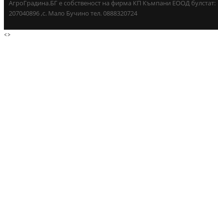
АгроГрадина.БГ е собственост на фирма КП Къмпани ЕООД булстат:
207040896 ,с. Мало Бучино тел. 0888320724
<
>