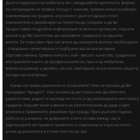
Дългогодишната ни работата ни с ландшафтни архитекти, фирми
по изграждане на тревни площи с чимове, тревни смеси и райграс,
озеленяване на градини, агрономи с дългогодишен опит,
озеленители и дизайнери ни помогна да съберем и да ви
предоставим подробна информация за всички артикули. Нашата
мисия е да Ви помогнем да направите градината на вашите
мечти. За това само при нас може да намерите всичко необходимо
- специално селектирани и подбрани висококачествени
сортови семена, тревни смески с най - високо качество, градински
инструменти както за професионалисти, така и за любители,
всякакъв размер и дизайн, саксии, препарати за растителна защита,
посадъчен материал.
Какво ни прави различни от останалите? Ние не искаме да Ви
продадем "продукт". Ние искаме да ви помогнем да изпитате
удоволствие, радост и наслада по пътя си да реализирате мечтаната
градина. Нашият екип е винаги на разположение да даде съвет,
мнение и правилното решение при нужда. През дългите години
работа осъзнахме, че доверието което остава между нас и
партньорите ни прави и приятели, и съветници и хора на които
може да разчитате и стоим плътно до вас.