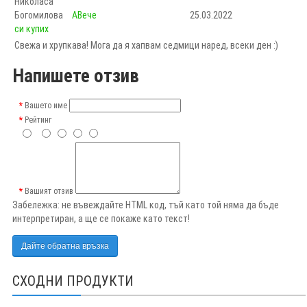
Николаса
Богомилова
AВече
25.03.2022
си купих
Свежа и хрупкава! Мога да я хапвам седмици наред, всеки ден :)
Напишете отзив
Вашето име
Рейтинг
Вашият отзив
Забележка:
не въвеждайте HTML код, тъй като той няма да бъде
интерпретиран, а ще се покаже като текст!
Дайте обратна връзка
СХОДНИ ПРОДУКТИ