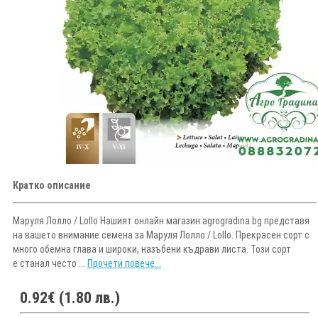
Кратко описание
Маруля Лолло / Lollo Нашият онлайн магазин agrogradina.bg представя
на вашето внимание семена за Маруля Лолло / Lollo. Прекрасен сорт с
много обемна глава и широки, назъбени къдрави листа. Този сорт
е станал често ...
Прочети повече...
0.92€ (1.80 лв.)