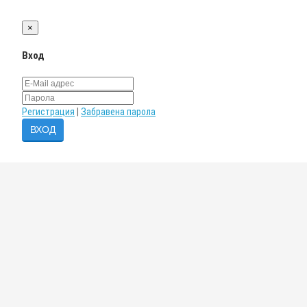
×
Вход
Регистрация
|
Забравена парола