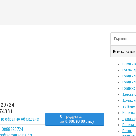
Всички кате
Всички 
Готови 
Градинс
Градинс
Градско
Детска 
Домашн
20724
За Вино 
74331
Колички
0
Продукта,
те обратно обаждане
Луковиц
за
0.00€ (0.00 лв.)
Поливан
0888320724
Почва
ice@agrogradina.bg