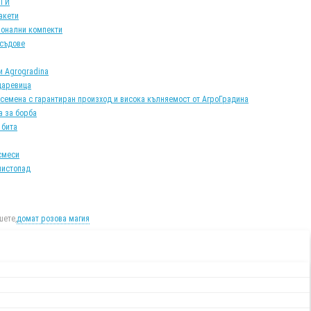
АТИ
акети
онални компекти
 съдове
и Agrogradina
царевица
 семена с гарантиран произход и висока кълняемост от АгроГрадина
а за борба
 бита
смеси
листопад
ете,
домат розова магия