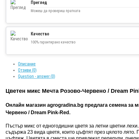
Преглед
Можеш да провериш пратката
Качество
100% гарантирано качество
Описание
Отзиви (0)
Question - answer (0)
Цветен микс Мечта Розово-Червено / Dream Pin
Онлайн магазин agrogradina.bg предлага семена за м
Червено / Dream Pink-Red.
Пъстър микс от едногодишни цветя за летни цветни лехи
съдържа 23 вида цветя, които цъфтят през цялото лято. 
цъфтеж. Цветята в сместа ще привлекат пеперуди, пчели 