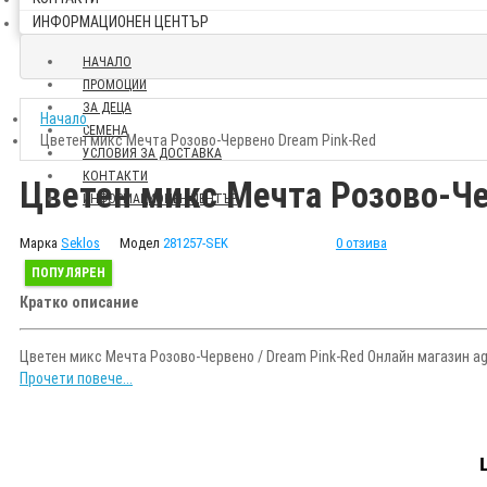
ИНФОРМАЦИОНЕН ЦЕНТЪР
НАЧАЛО
ПРОМОЦИИ
ЗА ДЕЦА
Начало
СЕМЕНА
Цветен микс Мечта Розово-Червено Dream Pink-Red
УСЛОВИЯ ЗА ДОСТАВКА
КОНТАКТИ
Цветен микс Мечта Розово-Че
ИНФОРМАЦИОНЕН ЦЕНТЪР
Марка
Seklos
Модел
281257-SEK
0 отзива
ПОПУЛЯРЕН
Кратко описание
Цветен микс Мечта Розово-Червено / Dream Pink-Red Онлайн магазин agr
Прочети повече...