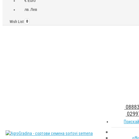
€ Euro
лв. Лев
Wish List
0
08883
0299
Поискай
off