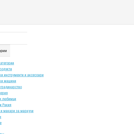
гории
категории
продукти
ки инструменти и аксесоари
ки машини
 градинарство
серия
и любимци
и Ракия
 и макари за маркучи
и
е