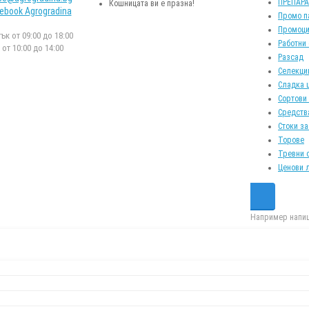
ПРЕПАР
Кошницата ви е празна!
ebook Agrogradina
Промо п
Промоци
к от 09:00 до 18:00
Работни
от 10:00 до 14:00
Разсад
Селекци
Сладка 
Сортови
Средств
Стоки за
Торове
Тревни 
Ценови 
Например напиш