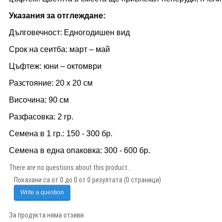
Указания за отглеждане:
Дълговечност: Едногодишен вид
Срок на сеитба: март – май
Цъфтеж: юни – октомври
Разстояние: 20 х 20 см
Височина: 90 см
Разфасовка: 2
гр.
Семена в 1 гр.: 150 - 300 бр.
Семена в една опаковка: 300 - 600 бр.
There are no questions about this product..
Показани са от 0 до 0 от 0 резултата (0 страници)
Write a question
За продукта няма отзиви.