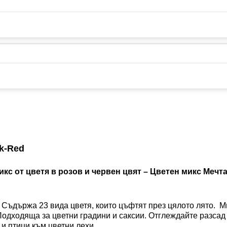
k-Red
икс от цветя в розов и червен цвят – Цветен микс Мечт
. Съдържа 23 вида цветя, които цъфтят през цялото лято. М
Подходяща за цветни градини и саксии. Отглеждайте разсад
и птици към цветни лехи.