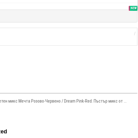
SALE
NEW
тен микс Мечта Розово-Червено / Dream Pink-Red. Пъстър микс от ...
Red