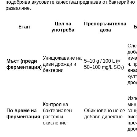
подобрява вкусовите качества,предпазва от бактерийно
разваляне.
Цел на
Препоръчителна
Етап
Б
употреба
доза
Сле
доб
Унищожаване на
изч
Мъст (преди
5–10 g / 100 L (≈
диви дрожди и
ч. п
ферментация)
50–100 mg/L SO₂)
бактерии
вна
кул
дро
Изп
Контрол на
мин
По време на
бактериален
Обикновено не се
защ
ферментация
растеж и
добавя директно
вис
окисление
пре
дро