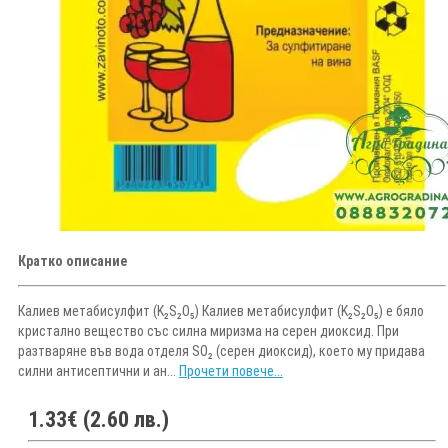
Кратко описание
Калиев метабисулфит (K₂S₂O₅) Калиев метабисулфит (K₂S₂O₅) е бяло
кристално вещество със силна миризма на серен диоксид. При
разтваряне във вода отделя SO₂ (серен диоксид), което му придава
силни антисептични и ан...
Прочети повече...
1.33€ (2.60 лв.)