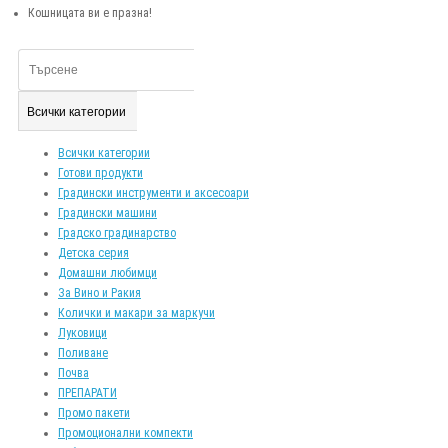
Кошницата ви е празна!
Всички категории
Всички категории
Готови продукти
Градински инструменти и аксесоари
Градински машини
Градско градинарство
Детска серия
Домашни любимци
За Вино и Ракия
Колички и макари за маркучи
Луковици
Поливане
Почва
ПРЕПАРАТИ
Промо пакети
Промоционални компекти