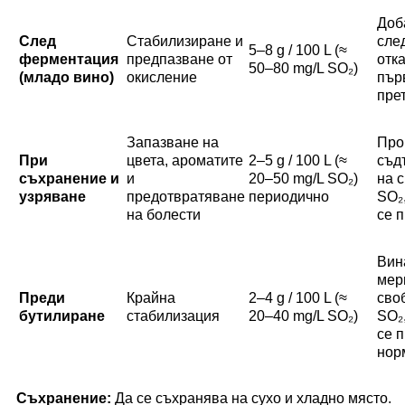
Доб
След
Стабилизиране и
сле
5–8 g / 100 L (≈
ферментация
предпазване от
отк
50–80 mg/L SO₂)
(младо вино)
окисление
пър
пре
Запазване на
Про
При
цвета, ароматите
2–5 g / 100 L (≈
съд
съхранение и
и
20–50 mg/L SO₂)
на 
узряване
предотвратяване
периодично
SO₂
на болести
се 
Вин
мер
Преди
Крайна
2–4 g / 100 L (≈
сво
бутилиране
стабилизация
20–40 mg/L SO₂)
SO₂,
се 
нор
Съхранение:
Да се съхранява на сухо и хладно място.