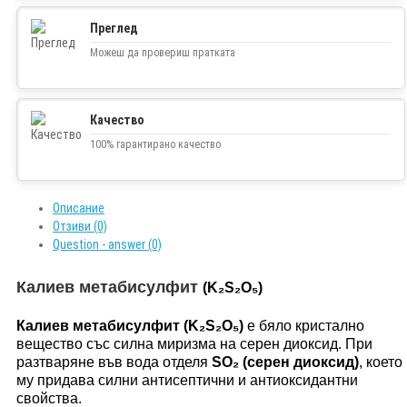
Преглед
Можеш да провериш пратката
Качество
100% гарантирано качество
Описание
Отзиви (0)
Question - answer (0)
Калиев метабисулфит
(K₂S₂O₅)
Калиев метабисулфит (K₂S₂O₅)
е бяло кристално
вещество със силна миризма на серен диоксид. При
разтваряне във вода отделя
SO₂ (серен диоксид)
, което
му придава силни антисептични и антиоксидантни
свойства.