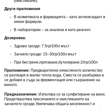
(окисляване).
Други приложения
В козметиката и фармацията – като антиоксидант в
някои формули.
В лаборатории – за анализи и като реагент.
Дозировка:
Здраво грозде: 7.5гр/100л мъст
Загнило грозде: 15–30гр/100л мъст
При бистрене,претакане,бутилиране:10гр/100л
Приложение:
Предварително изчисленото количество
се разтваря в малко топла вода. Сместа се разбърква и
се добавя в съда за ферментация или съхранение на
виното.
Предназначение:
Използва се за сулфитиране на вино.
Предотвратява пресичането и окисляването на
загнилото грозде.Увеличава общата киселинност и