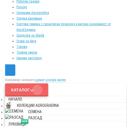
Работни съдове
Разсад
Селекции Agrogradina
Сладка царевица
Сортови семена с гарантиран произход и висока кълняемост от
АгроГрадина
Средства за борба
Стоки за бита
Торове
Тревни смеси
Ценови листопад
Например напишете,
домат розова магия
КАТАЛОГ
НАЧАЛО
КОЛЕКЦИИ AGROGRADINA
СЕМЕНА
РАЗСАД
NEW
ЛУКОВИЦИ