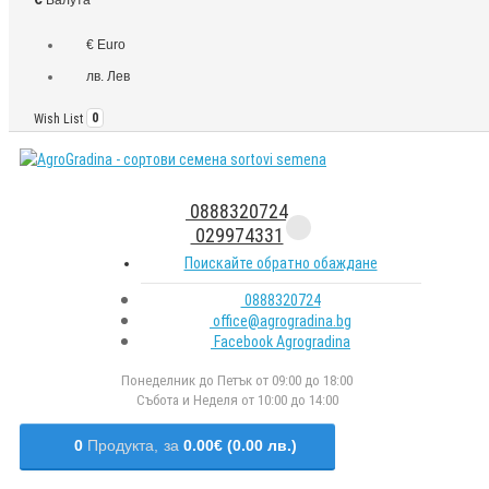
€ Euro
лв. Лев
Wish List
0
0888320724
029974331
Поискайте обратно обаждане
0888320724
office@agrogradina.bg
Facebook Agrogradina
Понеделник до Петък от 09:00 до 18:00
Събота и Неделя от 10:00 до 14:00
0
Продукта,
за
0.00€ (0.00 лв.)