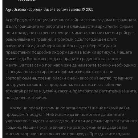
AgroGradina - сортови семена sortovi semena © 2026
АгроГрадина е специализиран онлайн магазин за дома и градината.
Дългогодишната ни работата ни с ландшафтни архитекти, фирми
по изграждане на тревни площи с чимове, тревни смеси и райграс,
озеленяване на градини, агрономи с дългогодишен опит,
озеленители и дизайнери ни помогна да съберем и да ви
предоставим подробна информация за всички артикули. Нашата
мисия е да Ви помогнем да направите градината на вашите
мечти. За това само при нас може да намерите всичко необходимо
- специално селектирани и подбрани висококачествени
сортови семена, тревни смески с най - високо качество, градински
инструменти както за професионалисти, така и за любители,
всякакъв размер и дизайн, саксии, препарати за растителна защита,
посадъчен материал.
Какво ни прави различни от останалите? Ние не искаме да Ви
продадем "продукт". Ние искаме да ви помогнем да изпитате
удоволствие, радост и наслада по пътя си да реализирате мечтаната
градина. Нашият екип е винаги на разположение да даде съвет,
мнение и правилното решение при нужда. През дългите години