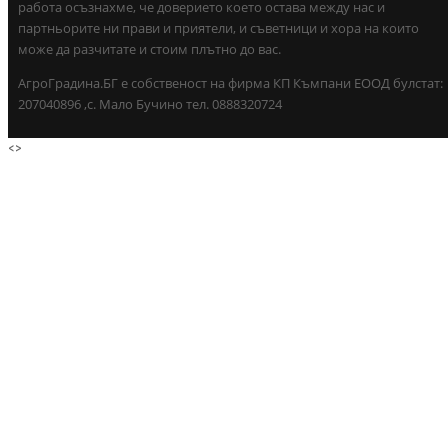
работа осъзнахме, че доверието което остава между нас и
партньорите ни прави и приятели, и съветници и хора на които
може да разчитате и стоим плътно до вас.
АгроГрадина.БГ е собственост на фирма КП Къмпани ЕООД булстат:
207040896 ,с. Мало Бучино тел. 0888320724
<
>