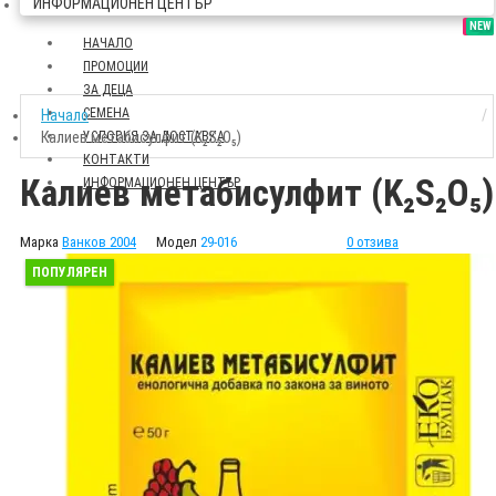
ИНФОРМАЦИОНЕН ЦЕНТЪР
SALE
NEW
НАЧАЛО
ПРОМОЦИИ
ЗА ДЕЦА
СЕМЕНА
Начало
Калиев метабисулфит (K₂S₂O₅)
УСЛОВИЯ ЗА ДОСТАВКА
КОНТАКТИ
Калиев метабисулфит (K₂S₂O₅)
ИНФОРМАЦИОНЕН ЦЕНТЪР
Марка
Ванков 2004
Модел
29-016
0 отзива
ПОПУЛЯРЕН