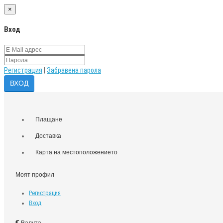
×
Вход
Регистрация
|
Забравена парола
Плащане
Доставка
Карта на местоположението
Моят профил
Регистрация
Вход
€
Валута