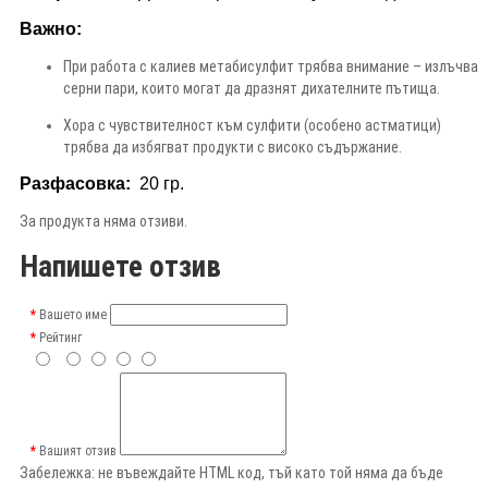
Важно:
При работа с калиев метабисулфит трябва внимание – излъчва
серни пари, които могат да дразнят дихателните пътища.
Хора с чувствителност към сулфити (особено астматици)
трябва да избягват продукти с високо съдържание.
Разфасовка:
20
гр.
За продукта няма отзиви.
Напишете отзив
Вашето име
Рейтинг
Вашият отзив
Забележка:
не въвеждайте HTML код, тъй като той няма да бъде