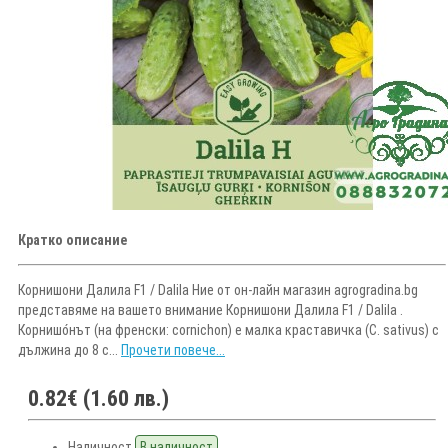
Кратко описание
Корнишони Далила F1 / Dalila Ние от он-лайн магазин agrogradina.bg
представяме на вашето внимание Корнишони Далила F1 / Dalila .
Корнишо́нът (на френски: cornichon) е малка краставичка (C. sativus) с
дължина до 8 c...
Прочети повече...
0.82€ (1.60 лв.)
Наличност
В наличност