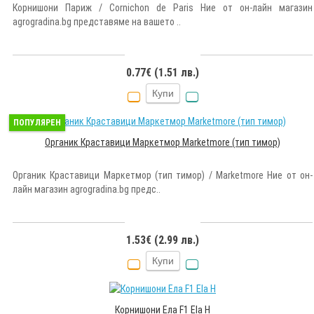
Корнишони Париж / Cornichon de Paris Ние от он-лайн магазин
agrogradina.bg представяме на вашето ..
0.77€ (1.51 лв.)
Купи
ПОПУЛЯРЕН
Органик Краставици Маркетмор Marketmore (тип тимор)
Органик Краставици Маркетмор (тип тимор) / Marketmore Ние от он-
лайн магазин agrogradina.bg предс..
1.53€ (2.99 лв.)
Купи
Корнишони Ела F1 Ela H