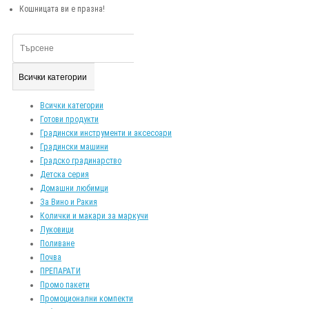
Кошницата ви е празна!
Всички категории
Всички категории
Готови продукти
Градински инструменти и аксесоари
Градински машини
Градско градинарство
Детска серия
Домашни любимци
За Вино и Ракия
Колички и макари за маркучи
Луковици
Поливане
Почва
ПРЕПАРАТИ
Промо пакети
Промоционални компекти