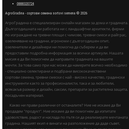
0888320724
AgroGradina - сортови семена sortovi semena © 2026
АгроГрадина е специализиран онлайн магазин за дома и градината.
Дългогодишната ни работата ни с ландшафтни архитекти, фирми
по изграждане на тревни площи с чимове, тревни смеси и райграс,
озеленяване на градини, агрономи с дългогодишен опит,
озеленители и дизайнери ни помогна да съберем и да ви
предоставим подробна информация за всички артикули. Нашата
мисия е да Ви помогнем да направите градината на вашите
мечти. За това само при нас може да намерите всичко необходимо
- специално селектирани и подбрани висококачествени
сортови семена, тревни смески с най - високо качество, градински
инструменти както за професионалисти, така и за любители,
всякакъв размер и дизайн, саксии, препарати за растителна защита,
посадъчен материал.
Какво ни прави различни от останалите? Ние не искаме да Ви
продадем "продукт". Ние искаме да ви помогнем да изпитате
удоволствие, радост и наслада по пътя си да реализирате мечтаната
градина. Нашият екип е винаги на разположение да даде съвет,