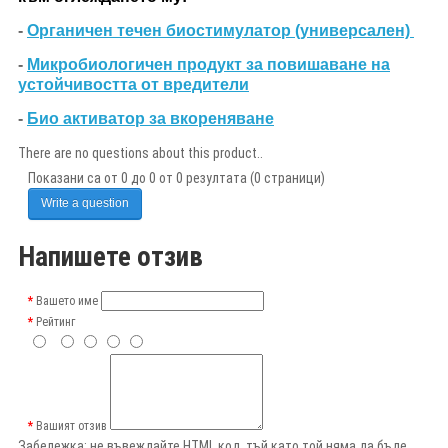
-
Органичен течен биостимулатор (универсален)
-
Микробиологичен продукт за повишаване на
устойчивостта от вредители
-
Био активатор за вкореняване
There are no questions about this product..
Показани са от 0 до 0 от 0 резултата (0 страници)
Write a question
Напишете отзив
Вашето име
Рейтинг
Вашият отзив
Забележка:
не въвеждайте HTML код, тъй като той няма да бъде