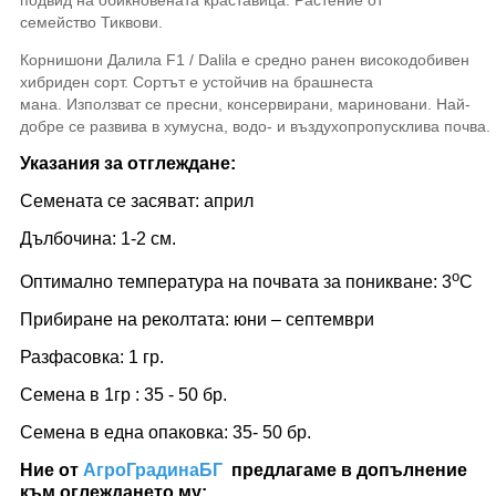
семейство Тиквови.
Корнишони Далила F1 / Dalila е средно ранен високодобивен
хибриден сорт. Сортът е устойчив на брашнеста
мана. Използват се пресни, консервирани, мариновани. Най-
добре се развива в хумусна, водо- и въздухопропусклива почва.
Указания за отглеждане:
Семената се засяват: април
Дълбочина: 1-2 см.
о
Оптимално температура на почвата за поникване: 3
С
Прибиране на реколтата: юни – септември
Разфасовка: 1 гр.
Семена в 1гр : 35 - 50 бр.
Семена в една опаковка: 35- 50 бр.
Ние от
АгроГрадинаБГ
предлагаме в допълнение
към оглеждането му: