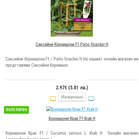
Саксийни Корнишони F1 Patio Snacker H
Саксийни Корнишони F1 / Patio Snacker H На нашият онлайн магазин ви
представяме Саксийни Корнишон..
2.97€ (5.81 лв.)
Изчерпано
ПОПУЛЯРЕН
Корнишони Крак F1 Krak H
Корнишони Крак F1 / Cucumis sativus L. Krak H Онлайн магазин