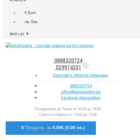
€ Euro
лв. Лев
Wish List
0
0888320724
029974331
Поискайте обратно обаждане
0888320724
office@agrogradina.bg
Facebook Agrogradina
Понеделник до Петък от 09:00 до 18:00
Събота и Неделя от 10:00 до 14:00
0
Продукта,
за
0.00€ (0.00 лв.)