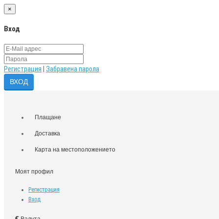
×
Вход
Регистрация
|
Забравена парола
Плащане
Доставка
Карта на местоположението
Моят профил
Регистрация
Вход
€
Валута