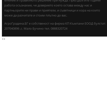
мнение и правилното решение при нужда. През дългите години
работа осъзнахме, че доверието което остава между нас и
партньорите ни прави и приятели, и съветници и хора на които
може да разчитате и стоим плътно до вас.
АгроГрадина.БГ е собственост на фирма КП Къмпани ЕООД булстат:
207040896 ,с. Мало Бучино тел. 0888320724
<
>