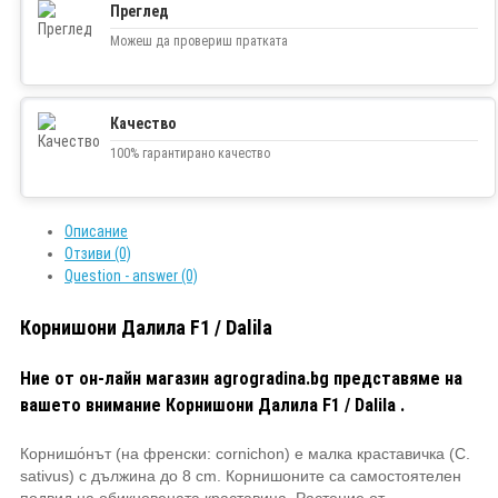
Преглед
Можеш да провериш пратката
Качество
100% гарантирано качество
Описание
Отзиви (0)
Question - answer (0)
Корнишони Далила F1 / Dalila
Ние от он-лайн магазин agrogradina.bg представяме на
вашето внимание Корнишони Далила F1 / Dalila .
Корнишо́нът (на френски: cornichon) е малка краставичка (C.
sativus) с дължина до 8 cm. Корнишоните са самостоятелен
подвид на обикновената краставица. Растение от