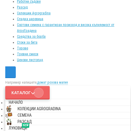
Работни съдове
Разсад
Селекции Agrogradina
Сладка царевица
Сортови семена с гарантиран произход и висока кълняемост от
АгроГрадина
Средства за борба
Стоки за бита
Торове
Тревни смеси
Ценови листопад
Например напишете,
домат розова магия
КАТАЛОГ
НАЧАЛО
КОЛЕКЦИИ AGROGRADINA
СЕМЕНА
РАЗСАД
NEW
ЛУКОВИЦИ