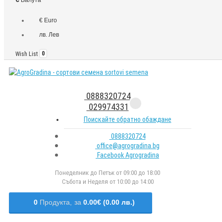
€ Euro
лв. Лев
Wish List
0
0888320724
029974331
Поискайте обратно обаждане
0888320724
office@agrogradina.bg
Facebook Agrogradina
Понеделник до Петък от 09:00 до 18:00
Събота и Неделя от 10:00 до 14:00
0
Продукта,
за
0.00€ (0.00 лв.)