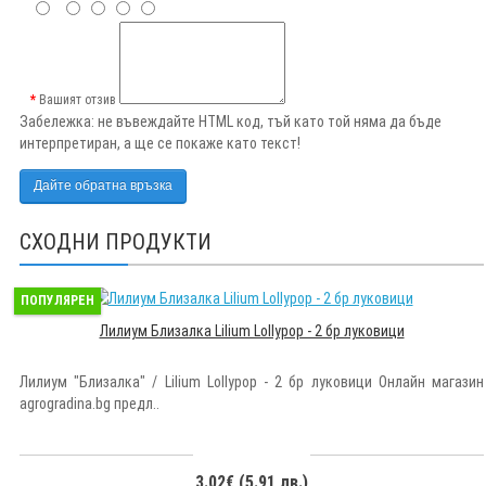
Вашият отзив
Забележка:
не въвеждайте HTML код, тъй като той няма да бъде
интерпретиран, а ще се покаже като текст!
Дайте обратна връзка
СХОДНИ ПРОДУКТИ
ПОПУЛЯРЕН
Лилиум Близалка Lilium Lollypop - 2 бр луковици
Лилиум "Близалка" / Lilium Lollypop - 2 бр луковици Онлайн магазин
agrogradina.bg предл..
3.02€ (5.91 лв.)