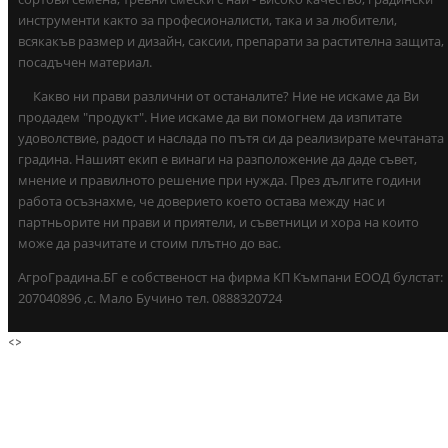
инструменти както за професионалисти, така и за любители,
всякакъв размер и дизайн, саксии, препарати за растителна защита,
посадъчен материал.
Какво ни прави различни от останалите? Ние не искаме да Ви
продадем "продукт". Ние искаме да ви помогнем да изпитате
удоволствие, радост и наслада по пътя си да реализирате мечтаната
градина. Нашият екип е винаги на разположение да даде съвет,
мнение и правилното решение при нужда. През дългите години
работа осъзнахме, че доверието което остава между нас и
партньорите ни прави и приятели, и съветници и хора на които
може да разчитате и стоим плътно до вас.
АгроГрадина.БГ е собственост на фирма КП Къмпани ЕООД булстат:
207040896 ,с. Мало Бучино тел. 0888320724
<
>