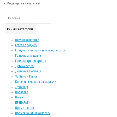
Кошницата ви е празна!
Всички категории
Всички категории
Готови продукти
Градински инструменти и аксесоари
Градински машини
Градско градинарство
Детска серия
Домашни любимци
За Вино и Ракия
Колички и макари за маркучи
Луковици
Поливане
Почва
ПРЕПАРАТИ
Промо пакети
Промоционални компекти