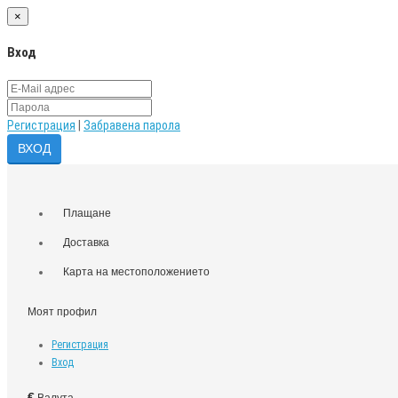
×
Вход
Регистрация
|
Забравена парола
Плащане
Доставка
Карта на местоположението
Моят профил
Регистрация
Вход
€
Валута