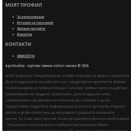
МОЯТ ПРОФИЛ
За регистрирани
История на поръчките
Желани продукти
Известия
КОНТАКТИ
0888320724
AgroGradina - сортови семена sortovi semena © 2026
АгроГрадина е специализиран онлайн магазин за дома и градината.
Дългогодишната ни работата ни с ландшафтни архитекти, фирми
по изграждане на тревни площи с чимове, тревни смеси и райграс,
озеленяване на градини, агрономи с дългогодишен опит,
озеленители и дизайнери ни помогна да съберем и да ви
предоставим подробна информация за всички артикули. Нашата
мисия е да Ви помогнем да направите градината на вашите
мечти. За това само при нас може да намерите всичко необходимо
- специално селектирани и подбрани висококачествени
сортови семена, тревни смески с най - високо качество, градински