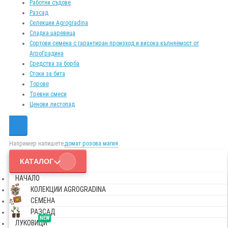
Работни съдове
Разсад
Селекции Agrogradina
Сладка царевица
Сортови семена с гарантиран произход и висока кълняемост от
АгроГрадина
Средства за борба
Стоки за бита
Торове
Тревни смеси
Ценови листопад
Например напишете,
домат розова магия
КАТАЛОГ
НАЧАЛО
КОЛЕКЦИИ AGROGRADINA
СЕМЕНА
РАЗСАД
NEW
ЛУКОВИЦИ