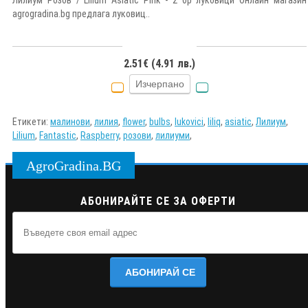
agrogradina.bg предлага луковиц..
2.51€ (4.91 лв.)
Изчерпано
Етикети:
малинови
,
лилия
,
flower
,
bulbs
,
lukovici
,
liliq
,
asiatic
,
Лилиум
,
Lilium
,
Fantastic
,
Raspberry
,
розови
,
лилиуми
,
AgroGradina.BG
АБОНИРАЙТЕ СЕ ЗА ОФЕРТИ
АБОНИРАЙ СЕ