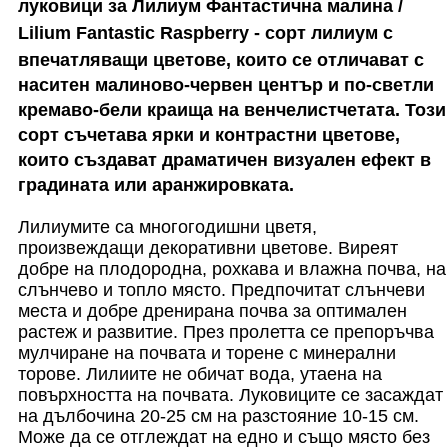
луковици за
Лилиум Фантастична малина /
Lilium Fantastic Raspberry
-
сорт лилиум с
впечатляващи цветове, които се отличават с
наситен малиново-червен център и по-светли
кремаво-бели краища на венчелистчетата. Този
сорт съчетава ярки и контрастни цветове,
които създават драматичен визуален ефект в
градината или аранжировката.
Лилиумите са многогодишни цветя,
произвеждащи декоративни цветове. Виреят
добре на плодородна, рохкава и влажна почва, на
слънчево и топло място.
Предпочитат слънчеви
места и добре дренирана почва за оптимален
растеж и развитие.
През пролетта се препоръчва
мулчиране на почвата и торене с минерални
торове. Лилиите не обичат вода, утаена на
повърхността на почвата.
Луковиците се засаждат
на дълбочина 20-25 см на разстояние 10-15 см.
Може да се отглеждат на едно и също място без