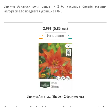
Лилиум Азиатски роял сънсет - 2 бр луковица Онлайн магазин
agrogradina.bg предлага луковици за Ли..
2.99€ (5.85 лв.)
Изчерпано
Лилиум Азиатски Shadei - 2 бр луковица