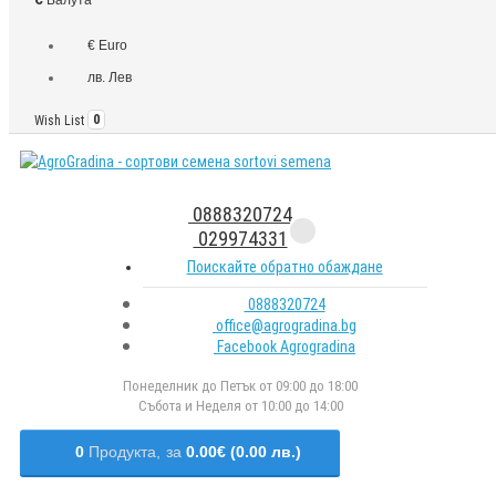
€ Euro
лв. Лев
Wish List
0
0888320724
029974331
Поискайте обратно обаждане
0888320724
office@agrogradina.bg
Facebook Agrogradina
Понеделник до Петък от 09:00 до 18:00
Събота и Неделя от 10:00 до 14:00
0
Продукта,
за
0.00€ (0.00 лв.)