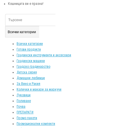
Кошницата ви е празна!
Всички категории
Всички категории
Готови продукти
Градински инструменти и аксесоари
Градински машини
Градско градинарство
Детска серия
Домашни любимци
За Вино и Ракия
Колички и макари за маркучи
Луковици
Поливане
Почва
ПРЕПАРАТИ
Промо пакети
Промоционални компекти