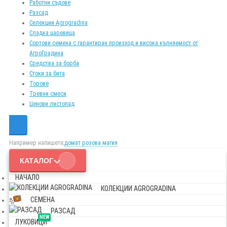
Работни съдове
Разсад
Селекции Agrogradina
Сладка царевица
Сортови семена с гарантиран произход и висока кълняемост от
АгроГрадина
Средства за борба
Стоки за бита
Торове
Тревни смеси
Ценови листопад
Например напишете,
домат розова магия
КАТАЛОГ
НАЧАЛО
КОЛЕКЦИИ AGROGRADINA
СЕМЕНА
РАЗСАД
NEW
ЛУКОВИЦИ