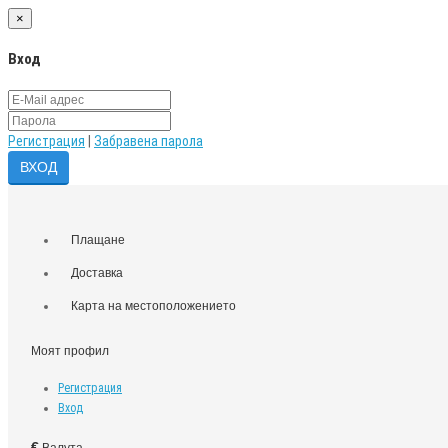
×
Вход
Регистрация
|
Забравена парола
Плащане
Доставка
Карта на местоположението
Моят профил
Регистрация
Вход
€
Валута