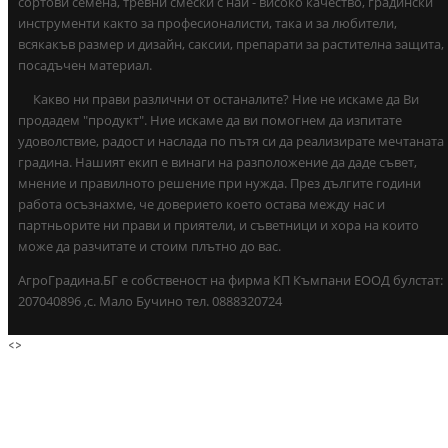
сортови семена, тревни смески с най - високо качество, градински
инструменти както за професионалисти, така и за любители,
всякакъв размер и дизайн, саксии, препарати за растителна защита,
посадъчен материал.
Какво ни прави различни от останалите? Ние не искаме да Ви
продадем "продукт". Ние искаме да ви помогнем да изпитате
удоволствие, радост и наслада по пътя си да реализирате мечтаната
градина. Нашият екип е винаги на разположение да даде съвет,
мнение и правилното решение при нужда. През дългите години
работа осъзнахме, че доверието което остава между нас и
партньорите ни прави и приятели, и съветници и хора на които
може да разчитате и стоим плътно до вас.
АгроГрадина.БГ е собственост на фирма КП Къмпани ЕООД булстат:
207040896 ,с. Мало Бучино тел. 0888320724
<
>