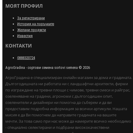
МОЯТ ПРОФИЛ
За регистрирани
История на поръчките
Желани продукти
Известия
КОНТАКТИ
0888320724
AgroGradina - сортови семена sortovi semena © 2026
АгроГрадина е специализиран онлайн магазин за дома и градината.
Дългогодишната ни работата ни с ландшафтни архитекти, фирми
по изграждане на тревни площи с чимове, тревни смеси и райграс,
озеленяване на градини, агрономи с дългогодишен опит,
озеленители и дизайнери ни помогна да съберем и да ви
предоставим подробна информация за всички артикули. Нашата
мисия е да Ви помогнем да направите градината на вашите
мечти. За това само при нас може да намерите всичко необходимо
- специално селектирани и подбрани висококачествени