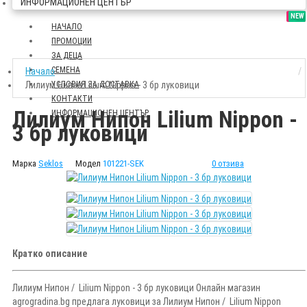
ИНФОРМАЦИОНЕН ЦЕНТЪР
SALE
NEW
НАЧАЛО
ПРОМОЦИИ
ЗА ДЕЦА
СЕМЕНА
Начало
Лилиум Нипон Lilium Nippon - 3 бр луковици
УСЛОВИЯ ЗА ДОСТАВКА
КОНТАКТИ
Лилиум Нипон Lilium Nippon -
ИНФОРМАЦИОНЕН ЦЕНТЪР
3 бр луковици
Марка
Seklos
Модел
101221-SEK
0 отзива
Кратко описание
Лилиум Нипон / Lilium Nippon - 3 бр луковици Онлайн магазин
agrogradina.bg предлага луковици за Лилиум Нипон / Lilium Nippon