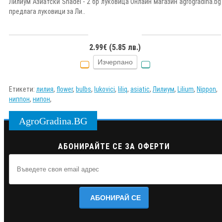
Лилиум Азиатски Shadei - 2 бр луковица Онлайн магазин agrogradina.bg
предлага луковици за Ли..
2.99€ (5.85 лв.)
Изчерпано
Етикети:
лилия
,
flower
,
bulbs
,
lukovici
,
liliq
,
asiatic
,
Лилиум
,
Lilium
,
Nippon
,
ниппон
,
нипон
,
AgroGradina.BG
АБОНИРАЙТЕ СЕ ЗА ОФЕРТИ
АБОНИРАЙ СЕ