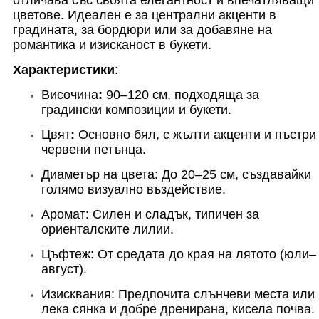
цветове.
И
деален е за централни акценти в
градината, за бордюри или за добавяне на
романтика и изисканост в букети.
Характеристики
:
Височина
:
90–120 см, подходяща за
градински композиции и букети.
Цвят
:
Основно бял, с жълти акценти и пъстри
червени петънца.
Диаметър на цвета:
До 20–25 см, създавайки
голямо визуално въздействие.
Аромат:
Силен и сладък, типичен за
ориенталските лилии.
Цъфтеж:
От средата до края на лятото (юли–
август).
Изисквания:
Предпочита слънчеви места или
лека сянка и добре дренирана, кисела почва.