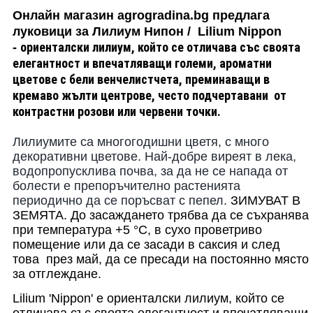
Онлайн магазин agrogradina.bg предлага
луковици за Лилиум Нипон / Lilium Nippon
ориенталски лилиум, който се отличава със своята
-
елегантност и впечатляващи големи, ароматни
цветове с бели венчелистчета, преминаващи в
кремаво жълти центрове, често подчертавани от
контрастни розови или червени точки.
Лилиумите са многогодишни цветя, с много
декоративни цветове. Най-добре виреят в лека,
водопропусклива почва, за да не се напада от
болести е препоръчително растенията
периодично да се поръсват с пепел.
ЗИМУВАТ В
ЗЕМЯТА.
До засаждането трябва да се съхранява
при температура +5 °C, в сухо проветриво
помещение или да се засади в саксия и след
това
през май, да се пресади на постоянно място
за отглеждане.
Lilium 'Nippon'
е ориенталски лилиум, който се
отличава със своята елегантност и впечатляващи