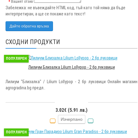
Вашият отзив
Забележка:
не въвеждайте HTML код, тъй като той няма да бъде
интерпретиран, а ще се покаже като текст!
Дайте обратна връзка
СХОДНИ ПРОДУКТИ
ПОПУЛЯРЕН
Лилиум Близалка Lilium Lollypop - 2 бр луковици
Лилиум "Близалка" / Lilium Lollypop - 2 бр луковици Онлайн магазин
agrogradina.bg предл..
3.02€ (5.91 лв.)
Изчерпано
ПОПУЛЯРЕН