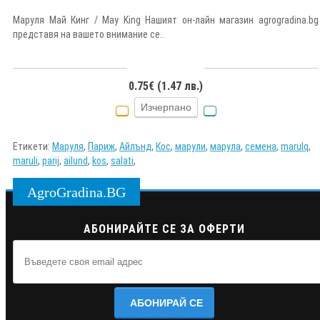
Маруля Май Кинг / May King Нашият он-лайн магазин agrogradina.bg
представя на вашето внимание се..
0.75€ (1.47 лв.)
Изчерпано
Етикети:
Маруля
,
Париж
,
Айлънд
,
Кос
,
марули
,
марула
,
семена
,
marulq
,
maruli
,
parij
,
ailund
,
kos
,
salati
,
AgroGradina.BG
АБОНИРАЙТЕ СЕ ЗА ОФЕРТИ
АБОНИРАЙ СЕ