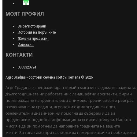
МОЯТ ПРОФИЛ
За регистрирани
История на поръчките
Желани продукти
Известия
КОНТАКТИ
0888320724
AgroGradina - сортови семена sortovi semena © 2026
АгроГрадина е специализиран онлайн магазин за дома и градината.
Дългогодишната ни работата ни с ландшафтни архитекти, фирми
по изграждане на тревни площи с чимове, тревни смеси и райграс,
озеленяване на градини, агрономи с дългогодишен опит,
озеленители и дизайнери ни помогна да съберем и да ви
предоставим подробна информация за всички артикули. Нашата
мисия е да Ви помогнем да направите градината на вашите
мечти. За това само при нас може да намерите всичко необходимо