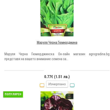
Маруля Черна Гюмюрджина
Маруля Черна Гюмюрджинска Он-лайн магазин agrogradina.bg
представя на вашето внимание семена за..
0.77€ (1.51 лв.)
Изчерпано
ПОПУЛЯРЕН