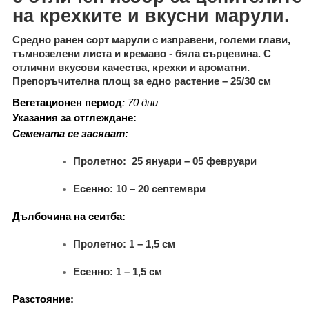
на крехките и вкусни марули.
Средно ранен сорт марули с изправени, големи глави,
тъмнозелени листа и кремаво - бяла сърцевина. С
отлични вкусови качества, крехки и ароматни.
Препоръчителна площ за едно растение – 25
/
30 см
Вегетационен период
:
70
дни
Указания за отглеждане
:
Семената се засяват
:
Пролетно: 25 януари – 05 февруари
Есенно: 10 – 20 септември
Дълбочина на сеитба
:
Пролетно: 1 – 1,5 см
Есенно: 1 – 1,5 см
Разстояние
: