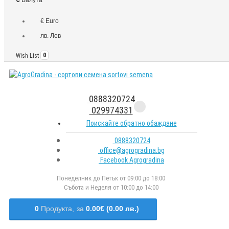
€ Euro
лв. Лев
Wish List
0
0888320724
029974331
Поискайте обратно обаждане
0888320724
office@agrogradina.bg
Facebook Agrogradina
Понеделник до Петък от 09:00 до 18:00
Събота и Неделя от 10:00 до 14:00
0
Продукта,
за
0.00€ (0.00 лв.)