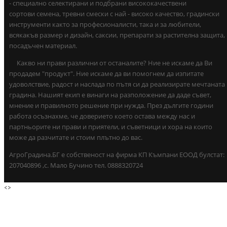
- специално селектирани и подбрани висококачествени
сортови семена, тревни смески с най - високо качество, градински
инструменти както за професионалисти, така и за любители,
всякакъв размер и дизайн, саксии, препарати за растителна защита,
посадъчен материал.
Какво ни прави различни от останалите? Ние не искаме да Ви
продадем "продукт". Ние искаме да ви помогнем да изпитате
удоволствие, радост и наслада по пътя си да реализирате мечтаната
градина. Нашият екип е винаги на разположение да даде съвет,
мнение и правилното решение при нужда. През дългите години
работа осъзнахме, че доверието което остава между нас и
партньорите ни прави и приятели, и съветници и хора на които
може да разчитате и стоим плътно до вас.
АгроГрадина.БГ е собственост на фирма КП Къмпани ЕООД булстат:
207040896 ,с. Мало Бучино тел. 0888320724
<
>