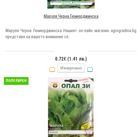
Маруля Черна Гюмюрджинска
Маруля Черна Гюмюрджинска Нашият он-лайн магазин agrogradina.bg
представя на вашето внимание се..
0.72€ (1.41 лв.)
Изчерпано
ПОПУЛЯРЕН