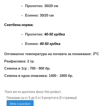
Пролетно: 30/20 см
Есенно: 30/20 см
Сеитбена норма
:
Пролетно:
40-50
гр
/
дка
Есенно:
40-50
гр
/
дка
о
Оптимално температура на почвата за поникване
:
3
С
Разфасовка: 2
гр.
Семена в 1гр
:
700 - 900
бр.
Семена в една опаковка
:
1400 - 1800
бр.
There are no questions about this product..
Показани са от 0 до 0 от 0 резултата (0 страници)
Write a question