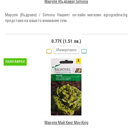
Маруля (Къдрава) Simona
Маруля (Къдрава) / Simona Нашият он-лайн магазин agrogradina.bg
представя на вашето внимание сем..
0.77€ (1.51 лв.)
Изчерпано
ПОПУЛЯРЕН
Маруля Май Кинг May King