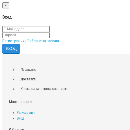
×
Вход
Регистрация
|
Забравена парола
Плащане
Доставка
Карта на местоположението
Моят профил
Регистрация
Вход
€
Валута