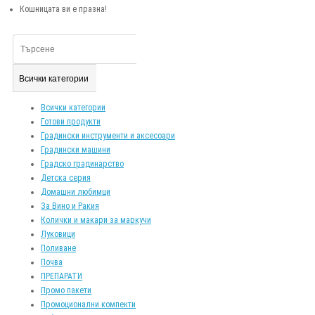
Кошницата ви е празна!
Всички категории
Всички категории
Готови продукти
Градински инструменти и аксесоари
Градински машини
Градско градинарство
Детска серия
Домашни любимци
За Вино и Ракия
Колички и макари за маркучи
Луковици
Поливане
Почва
ПРЕПАРАТИ
Промо пакети
Промоционални компекти