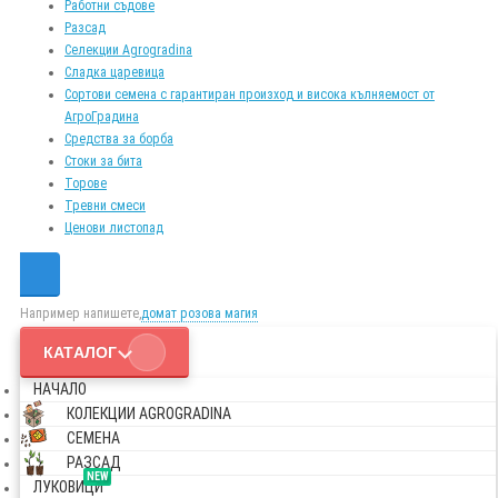
Работни съдове
Разсад
Селекции Agrogradina
Сладка царевица
Сортови семена с гарантиран произход и висока кълняемост от
АгроГрадина
Средства за борба
Стоки за бита
Торове
Тревни смеси
Ценови листопад
Например напишете,
домат розова магия
КАТАЛОГ
НАЧАЛО
КОЛЕКЦИИ AGROGRADINA
СЕМЕНА
РАЗСАД
NEW
ЛУКОВИЦИ