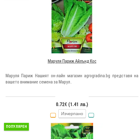
Маруля Париж Айлънд Кос
Маруля Париж Нашият он-лайн магазин agrogradina.bg представя на
вашето внимание семена за Марул..
0.72€ (1.41 лв.)
Изчерпано
ПОПУЛЯРЕН