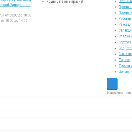
ПРЕПАР
Кошницата ви е празна!
ebook Agrogradina
Промо п
Промоци
к от 09:00 до 18:00
Работни
от 10:00 до 14:00
Разсад
Селекци
Сладка 
Сортови
Средств
Стоки за
Торове
Тревни 
Ценови 
Например напиш