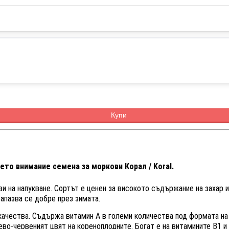
Купи
ето внимание семена за моркови Корал / Koral.
ви на напукване. Сортът е ценен за високото съдържание на захар и
апазва се добре през зимата.
и качества. Съдържа витамин А в големи количества под формата н
во-червеният цвят на кореноплодните. Богат е на витамините В1 и