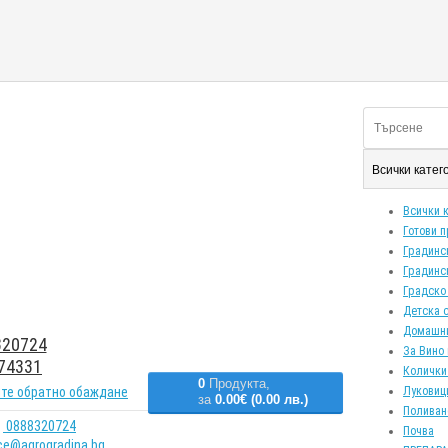
Всички кате
Всички 
Готови 
Градинс
Градинс
Градско
Детска 
Домашн
20724
За Вино 
74331
Колички
0
Продукта,
те обратно обаждане
Луковиц
за
0.00€ (0.00 лв.)
Поливан
0888320724
Почва
ice@agrogradina.bg