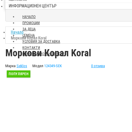
ИНФОРМАЦИОНЕН ЦЕНТЪР
НАЧАЛО
ПРОМОЦИИ
ЗА ДЕЦА
Начало
СЕМЕНА
Моркови Корал Koral
УСЛОВИЯ ЗА ДОСТАВКА
КОНТАКТИ
Моркови Корал Koral
ИНФОРМАЦИОНЕН ЦЕНТЪР
Марка
Seklos
Модел
124349-SEK
0 отзива
ПОПУЛЯРЕН