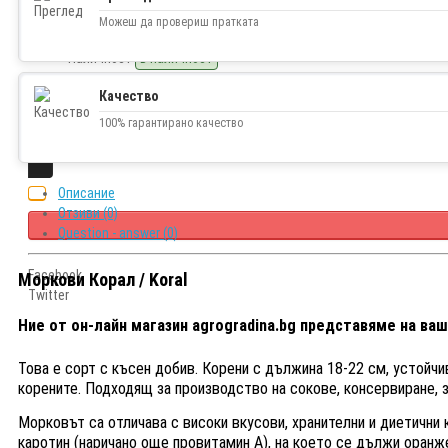
0.72€ (1.41 лв.)
Можеш да провериш пратката
Наличност
В наличност
Качество
100% гарантирано качество
Описание
Отзиви (0)
Question - answer (0)
Facebook
Моркови Корал / Koral
Twitter
Ние от он-лайн магазин agrogradina.bg представяме на ваш
Това е сорт с късен добив. Корени с дължина 18-22 см, устойчи
корените. Подходящ за производство на сокове, консервиране, з
Морковът са отличава с високи вкусови, хранителни и диетичн
каротин (наричано още провитамин А), на което се дължи оранже