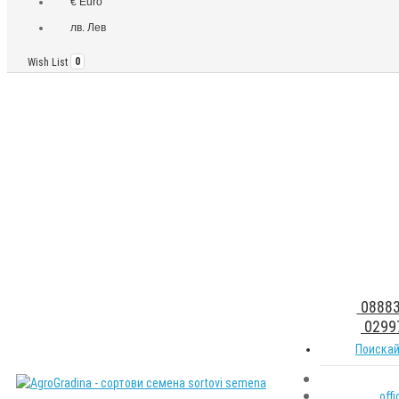
€ Euro
лв. Лев
Wish List
0
08883
0299
Поискай
off