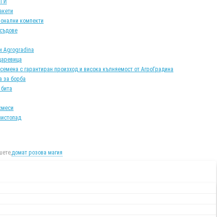
АТИ
акети
онални компекти
 съдове
и Agrogradina
царевица
 семена с гарантиран произход и висока кълняемост от АгроГрадина
а за борба
 бита
смеси
листопад
ете,
домат розова магия