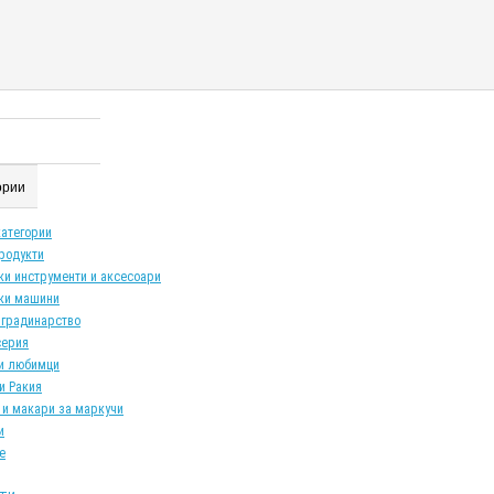
гории
категории
продукти
ки инструменти и аксесоари
ки машини
 градинарство
серия
и любимци
и Ракия
 и макари за маркучи
и
е