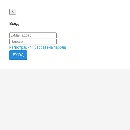
×
Вход
Регистрация
|
Забравена парола