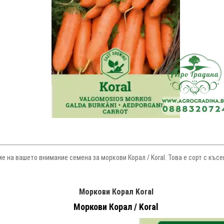
ме на вашето внимание семена за моркови Корал / Koral. Това е сорт с къс
Моркови Корал Koral
Моркови Корал / Koral