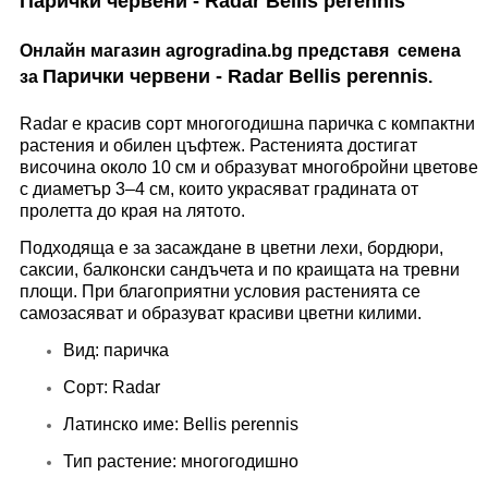
Парички червени - Radar Bellis perennis
Онлайн магазин agrogradina.bg представя семена
Парички червени - Radar Bellis perennis
за
.
Radar е красив сорт многогодишна паричка с компактни
растения и обилен цъфтеж. Растенията достигат
височина около 10 см и образуват многобройни цветове
с диаметър 3–4 см, които украсяват градината от
пролетта до края на лятото.
Подходяща е за засаждане в цветни лехи, бордюри,
саксии, балконски сандъчета и по краищата на тревни
площи. При благоприятни условия растенията се
самозасяват и образуват красиви цветни килими.
Вид: паричка
Сорт: Radar
Латинско име: Bellis perennis
Тип растение: многогодишно