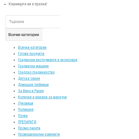
Кошницата ви е празна!
Всички категории
Всички категории
Готови продукти
Градински инструменти и аксесоари
Градински машини
Градско градинарство
Детска серия
Домашни любимци
За Вино и Ракия
Колички и макари за маркучи
Луковици
Поливане
Почва
ПРЕПАРАТИ
Промо пакети
Промоционални компекти