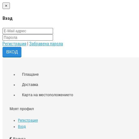
×
Вход
Регистрация
|
Забравена парола
Плащане
Доставка
Карта на местоположението
Моят профил
Регистрация
Вход
€
Валута