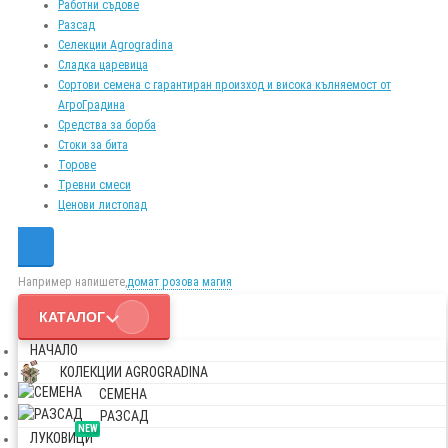
Работни съдове
Разсад
Селекции Agrogradina
Сладка царевица
Сортови семена с гарантиран произход и висока кълняемост от
АгроГрадина
Средства за борба
Стоки за бита
Торове
Тревни смеси
Ценови листопад
Например напишете,
домат розова магия
КАТАЛОГ
НАЧАЛО
КОЛЕКЦИИ AGROGRADINA
СЕМЕНА
РАЗСАД
NEW
ЛУКОВИЦИ