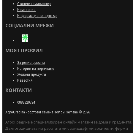
Станете комисионер
Намаления
Информационен център
СОЦИАЛНИ МРЕЖИ
МОЯТ ПРОФИЛ
За регистрирани
История на поръчките
Желани продукти
Известия
КОНТАКТИ
0888320724
AgroGradina - сортови семена sortovi semena © 2026
АгроГрадина е специализиран онлайн магазин за дома и градината.
Дългогодишната ни работата ни с ландшафтни архитекти, фирми