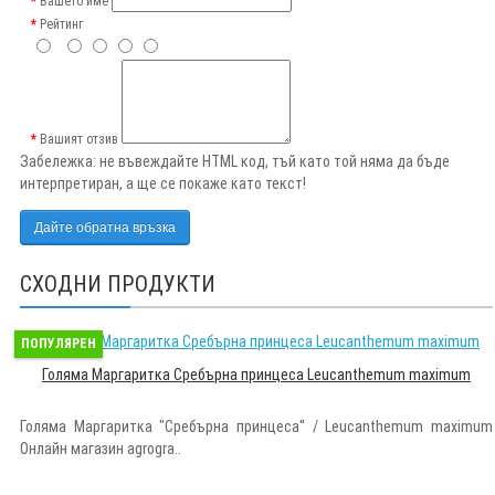
Вашето име
Рейтинг
Вашият отзив
Забележка:
не въвеждайте HTML код, тъй като той няма да бъде
интерпретиран, а ще се покаже като текст!
Дайте обратна връзка
СХОДНИ ПРОДУКТИ
ПОПУЛЯРЕН
Голяма Маргаритка Сребърна принцеса Leucanthemum maximum
Голяма Маргаритка "Сребърна принцеса'' / Leucanthemum maximum
Онлайн магазин agrogra..