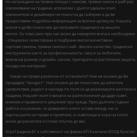
по изграждане на тревни площи с чимове, тревни смеси и райграс,
озеленяване на градини, агрономи с дългогодишен опит,
озеленители и дизайнери ни помогна да съберем и да ви
предоставим подробна информация за всички артикули. Нашата
мисия е да Ви помогнем да направите градината на вашите
мечти. За това само при нас може да намерите всичко необходимо
- специално селектирани и подбрани висококачествени
сортови семена, тревни смески с най - високо качество, градински
инструменти както за професионалисти, така и за любители,
всякакъв размер и дизайн, саксии, препарати за растителна защита,
посадъчен материал.
Какво ни прави различни от останалите? Ние не искаме да Ви
продадем "продукт". Ние искаме да ви помогнем да изпитате
удоволствие, радост и наслада по пътя си да реализирате мечтаната
градина. Нашият екип е винаги на разположение да даде съвет,
мнение и правилното решение при нужда. През дългите години
работа осъзнахме, че доверието което остава между нас и
партньорите ни прави и приятели, и съветници и хора на които
може да разчитате и стоим плътно до вас.
АгроГрадина.БГ е собственост на фирма КП Къмпани ЕООД булстат: