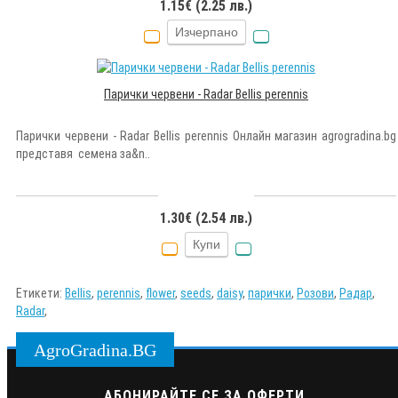
1.15€ (2.25 лв.)
Изчерпано
Парички червени - Radar Bellis perennis
Парички червени - Radar Bellis perennis Онлайн магазин agrogradina.bg
представя семена за&n..
1.30€ (2.54 лв.)
Купи
Етикети:
Bellis
,
perennis
,
flower
,
seeds
,
daisy
,
парички
,
Розови
,
Радар
,
Radar
,
AgroGradina.BG
АБОНИРАЙТЕ СЕ ЗА ОФЕРТИ