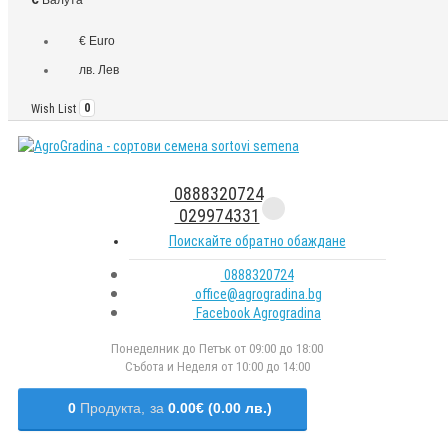
€ Euro
лв. Лев
Wish List
0
0888320724
029974331
Поискайте обратно обаждане
0888320724
office@agrogradina.bg
Facebook Agrogradina
Понеделник до Петък от 09:00 до 18:00
Събота и Неделя от 10:00 до 14:00
0
Продукта,
за
0.00€ (0.00 лв.)