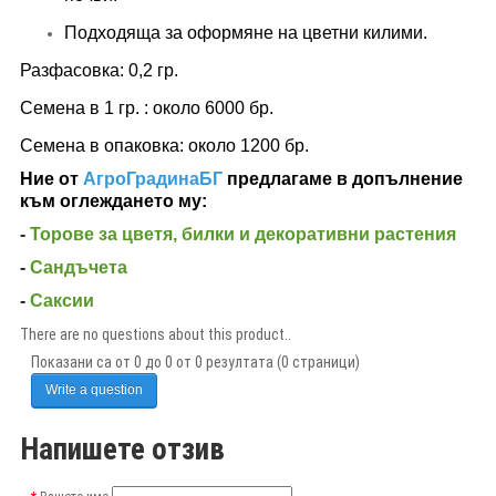
Подходяща за оформяне на цветни килими.
Разфасовка: 0,2 гр.
Семена в 1 гр. : около 6000 бр.
Семена в опаковка: около 1200 бр.
Ние от
АгроГрадинаБГ
предлагаме в допълнение
към оглеждането му:
-
Торове за цветя, билки и декоративни растения
-
Сандъчета
-
Саксии
There are no questions about this product..
Показани са от 0 до 0 от 0 резултата (0 страници)
Write a question
Напишете отзив