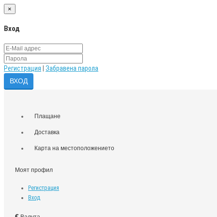
×
Вход
Регистрация
|
Забравена парола
Плащане
Доставка
Карта на местоположението
Моят профил
Регистрация
Вход
€
Валута