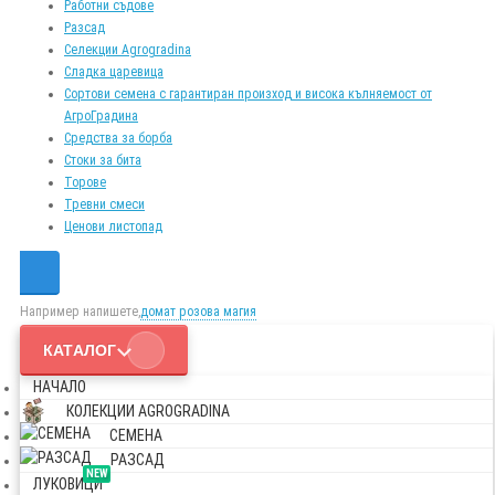
Работни съдове
Разсад
Селекции Agrogradina
Сладка царевица
Сортови семена с гарантиран произход и висока кълняемост от
АгроГрадина
Средства за борба
Стоки за бита
Торове
Тревни смеси
Ценови листопад
Например напишете,
домат розова магия
КАТАЛОГ
НАЧАЛО
КОЛЕКЦИИ AGROGRADINA
СЕМЕНА
РАЗСАД
NEW
ЛУКОВИЦИ