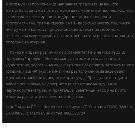
мисия е да Ви помогнем да направите градината на вашите
мечти. За това само при нас може да намерите всичко необходимо
- специално селектирани и подбрани висококачествени
сортови семена, тревни смески с най - високо качество, градински
инструменти както за професионалисти, така и за любители,
всякакъв размер и дизайн, саксии, препарати за растителна защита,
посадъчен материал.
Какво ни прави различни от останалите? Ние не искаме да Ви
продадем "продукт". Ние искаме да ви помогнем да изпитате
удоволствие, радост и наслада по пътя си да реализирате мечтаната
градина. Нашият екип е винаги на разположение да даде съвет,
мнение и правилното решение при нужда. През дългите години
работа осъзнахме, че доверието което остава между нас и
партньорите ни прави и приятели, и съветници и хора на които
може да разчитате и стоим плътно до вас.
АгроГрадина.БГ е собственост на фирма КП Къмпани ЕООД булстат:
207040896 ,с. Мало Бучино тел. 0888320724
<
>