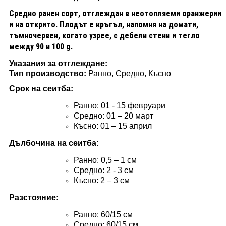
Средно ранен сорт, отглеждан в неотопляеми оранжерии
и на открито. Плодът е кръгъл, напомня на домати,
тъмночервен, когато узрее, с дебели стени и тегло
между 90 и 100 g.
Указания за отглеждане
:
Тип производство
:
Ранно, Средно, Късно
Срок на сеитба
:
Ранно
: 01 - 15 февруари
Средно
:
01 – 20 март
Късно: 01 – 15 април
Дълбочина на сеитба
:
Ранно: 0,5 – 1 см
Средно
:
2 - 3 см
Късно: 2 – 3 см
Разстояние
:
Ранно
: 60/15
см
Средно
: 60/15
см