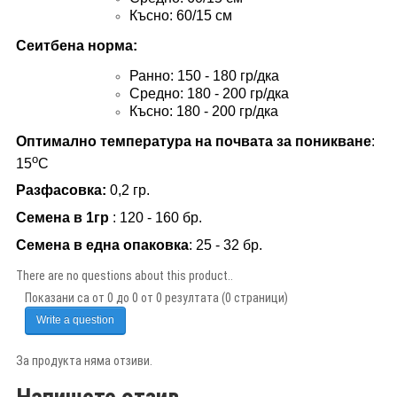
Късно: 60
/15
см
Сеитбена норма:
Ранно: 150 - 180 гр
/
дка
Средно
:
180 - 200 гр
/
дка
Късно: 180 - 200 гр
/
дка
Оптимално температура на почвата за поникване
:
о
15
С
Разфасовка:
0,2
гр.
Семена в 1гр
:
120 -
16
0
бр.
Семена в една опаковка
:
25 -
32
бр.
There are no questions about this product..
Показани са от 0 до 0 от 0 резултата (0 страници)
Write a question
За продукта няма отзиви.