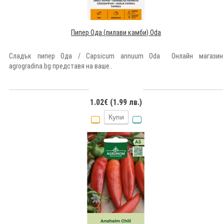
Пипер Ода (лилави камби) Oda
Сладък пипер Ода / Capsicum annuum Oda Онлайн магазин
agrogradina.bg представя на ваше..
1.02€ (1.99 лв.)
Купи