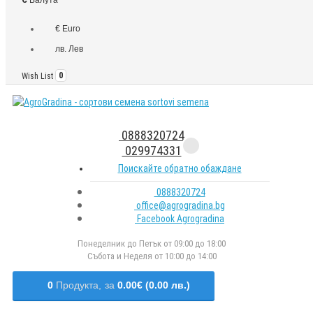
€ Euro
лв. Лев
Wish List
0
0888320724
029974331
Поискайте обратно обаждане
0888320724
office@agrogradina.bg
Facebook Agrogradina
Понеделник до Петък от 09:00 до 18:00
Събота и Неделя от 10:00 до 14:00
0
Продукта,
за
0.00€ (0.00 лв.)