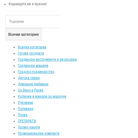
Кошницата ви е празна!
Всички категории
Всички категории
Готови продукти
Градински инструменти и аксесоари
Градински машини
Градско градинарство
Детска серия
Домашни любимци
За Вино и Ракия
Колички и макари за маркучи
Луковици
Поливане
Почва
ПРЕПАРАТИ
Промо пакети
Промоционални компекти