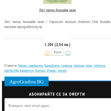
Лют пипер Анахайм чили
Лют пипер Анахайм чили / Capsicum annuum Anaheim Chili Онлайн
магазин agrogradina.bg пр..
1.30€ (2.54 лв.)
Купи
Етикети:
Пипер
,
камбички
,
Калабрезе
,
семена
,
пипери
,
piper
,
semena
,
kambichki
,
kalabreze
,
Dumas
,
Думас
,
seeds
,
AgroGradina.BG
АБОНИРАЙТЕ СЕ ЗА ОФЕРТИ