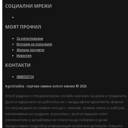
СОЦИАЛНИ МРЕЖИ
МОЯТ ПРОФИЛ
За регистрирани
История на поръчките
Желани продукти
Известия
КОНТАКТИ
0888320724
AgroGradina - сортови семена sortovi semena © 2026
АгроГрадина е специализиран онлайн магазин за дома и градината.
Дългогодишната ни работата ни с ландшафтни архитекти, фирми
по изграждане на тревни площи с чимове, тревни смеси и райграс,
озеленяване на градини, агрономи с дългогодишен опит,
озеленители и дизайнери ни помогна да съберем и да ви
предоставим подробна информация за всички артикули. Нашата