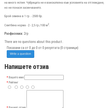
на много ястия.
Чубрицата не е взискателна към условията на отглеждане,
но не понася засенчването.
Брой семена в 1 гр. - 2500 бр.
2
Сеитбена норма - 2 - 2,5 гр./100 м
.
Разфасовка:
2гр
There are no questions about this product..
Показани са от 0 до 0 от 0 резултата (0 страници)
Write a question
Напишете отзив
Вашето име
Рейтинг
Вашият отзив