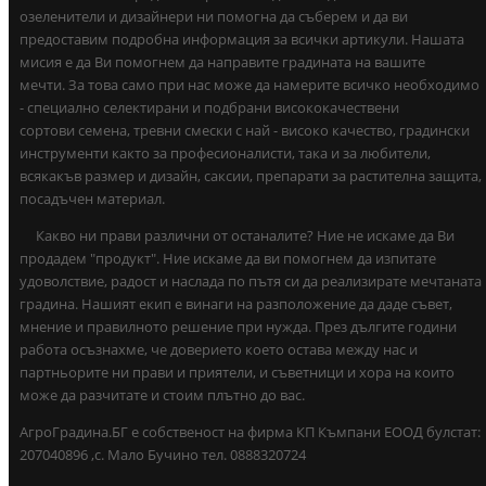
озеленители и дизайнери ни помогна да съберем и да ви
предоставим подробна информация за всички артикули. Нашата
мисия е да Ви помогнем да направите градината на вашите
мечти. За това само при нас може да намерите всичко необходимо
- специално селектирани и подбрани висококачествени
сортови семена, тревни смески с най - високо качество, градински
инструменти както за професионалисти, така и за любители,
всякакъв размер и дизайн, саксии, препарати за растителна защита,
посадъчен материал.
Какво ни прави различни от останалите? Ние не искаме да Ви
продадем "продукт". Ние искаме да ви помогнем да изпитате
удоволствие, радост и наслада по пътя си да реализирате мечтаната
градина. Нашият екип е винаги на разположение да даде съвет,
мнение и правилното решение при нужда. През дългите години
работа осъзнахме, че доверието което остава между нас и
партньорите ни прави и приятели, и съветници и хора на които
може да разчитате и стоим плътно до вас.
АгроГрадина.БГ е собственост на фирма КП Къмпани ЕООД булстат:
207040896 ,с. Мало Бучино тел. 0888320724