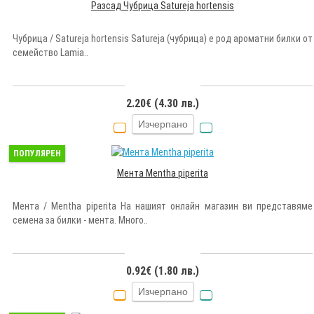
Разсад Чубрица Satureja hortensis
Чубрица / Satureja hortensis Satureja (чубрица) е род ароматни билки от
семейство Lamia..
2.20€ (4.30 лв.)
Изчерпано
ПОПУЛЯРЕН
Мента Mentha piperita
Мента / Mentha piperita На нашият онлайн магазин ви представяме
семена за билки - мента. Много..
0.92€ (1.80 лв.)
Изчерпано