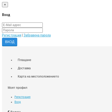
×
Вход
Регистрация
|
Забравена парола
Плащане
Доставка
Карта на местоположението
Моят профил
Регистрация
Вход
€
Валута