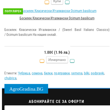
Купи
ПОПУЛЯРЕН
Босилек Класически Италиански Ocimum basilicum
Босилек Класически Италиански / (Sweet Basil Italiano Classico)
/ Ocimum basilicum На нашия онлай..
1.00€ (1.96 лв.)
Изчерпано
Етикети:
Чубрица
,
семена
,
билки
,
подправки
,
semena
,
bilki
,
podpravki
,
chubrica
,
AgroGradina.BG
АБОНИРАЙТЕ СЕ ЗА ОФЕРТИ