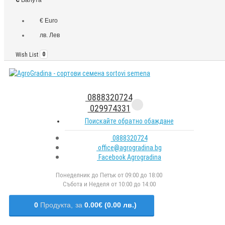
€ Euro
лв. Лев
Wish List
0
0888320724
029974331
Поискайте обратно обаждане
0888320724
office@agrogradina.bg
Facebook Agrogradina
Понеделник до Петък от 09:00 до 18:00
Събота и Неделя от 10:00 до 14:00
0
Продукта,
за
0.00€ (0.00 лв.)