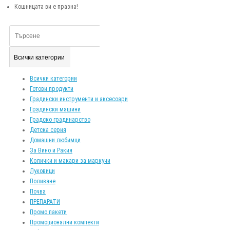
Кошницата ви е празна!
Всички категории
Всички категории
Готови продукти
Градински инструменти и аксесоари
Градински машини
Градско градинарство
Детска серия
Домашни любимци
За Вино и Ракия
Колички и макари за маркучи
Луковици
Поливане
Почва
ПРЕПАРАТИ
Промо пакети
Промоционални компекти