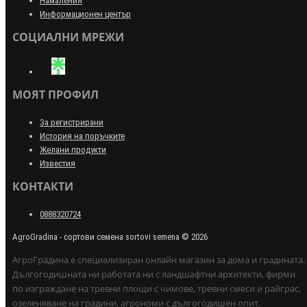
Намаления
Информационен център
СОЦИАЛНИ МРЕЖИ
МОЯТ ПРОФИЛ
За регистрирани
История на поръчките
Желани продукти
Известия
КОНТАКТИ
0888320724
AgroGradina - сортови семена sortovi semena © 2026
АгроГрадина е специализиран онлайн магазин за дома и градината.
Дългогодишната ни работата ни с ландшафтни архитекти, фирми
по изграждане на тревни площи с чимове, тревни смеси и райграс,
озеленяване на градини, агрономи с дългогодишен опит,