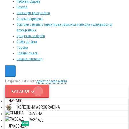
Работни съдове
Разсад
Селекции Agrogradina
Сладка царевица
Сортови семена с гарантиран произход и висока кълняемост от
АгроГрадина
Средства за борба
Стоки за бита
Торове
Тревни смеси
Ценови листопад
Например напишете,
домат розова магия
КАТАЛОГ
НАЧАЛО
КОЛЕКЦИИ AGROGRADINA
СЕМЕНА
РАЗСАД
NEW
ЛУКОВИЦИ