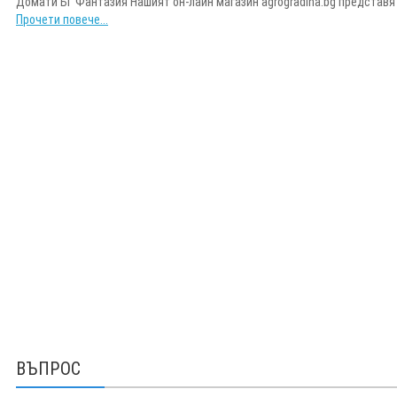
Домати БГ Фантазия Нашият он-лайн магазин agrogradina.bg представя н
Прочети повече...
ВЪПРОС