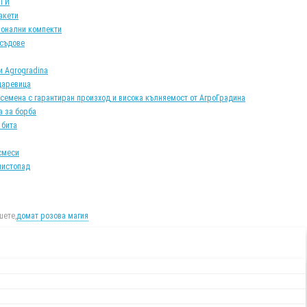
АТИ
акети
онални компекти
 съдове
и Agrogradina
царевица
 семена с гарантиран произход и висока кълняемост от АгроГрадина
а за борба
 бита
смеси
листопад
ете,
домат розова магия