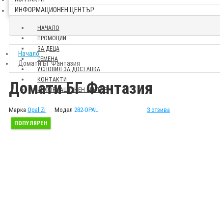
ИНФОРМАЦИОНЕН ЦЕНТЪР
НАЧАЛО
ПРОМОЦИИ
ЗА ДЕЦА
Начало
СЕМЕНА
Домати БГ Фантазия
УСЛОВИЯ ЗА ДОСТАВКА
КОНТАКТИ
Домати БГ Фантазия
ИНФОРМАЦИОНЕН ЦЕНТЪР
Марка
Opal Zi
Модел
282-OPAL
3 отзива
ПОПУЛЯРЕН