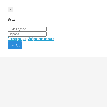
×
Вход
Регистрация
|
Забравена парола