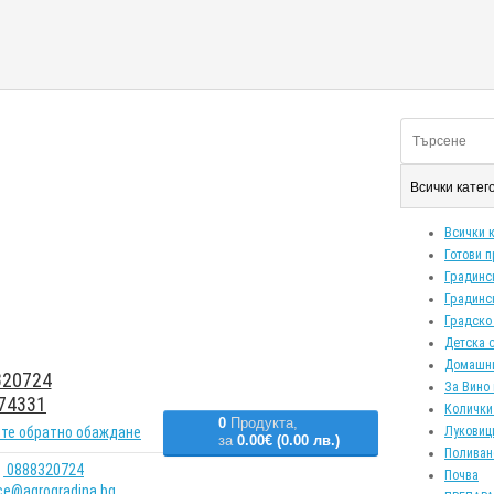
Всички кате
Всички 
Готови 
Градинс
Градинс
Градско
Детска 
Домашн
20724
За Вино 
74331
Колички
0
Продукта,
те обратно обаждане
Луковиц
за
0.00€ (0.00 лв.)
Поливан
0888320724
Почва
ice@agrogradina.bg