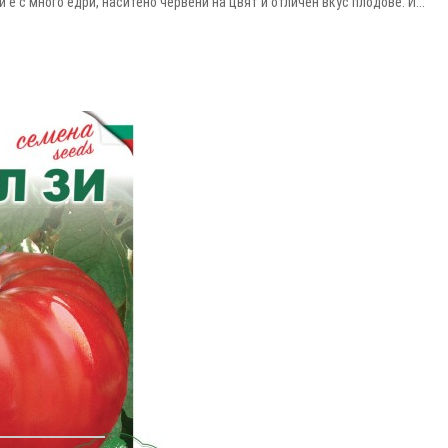
 с много едри, наситено червени на цвят и отличен вкус плодове. И...