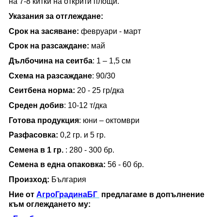
на 7-8 китки на открити площи.
Указания за отглеждане
:
Срок на засяване
:
февруари - март
Срок на разсаждане:
май
Дълбочина на сеитба
:
1 – 1,5 см
Схема на разсаждане
:
9
0/30
Сеитбена норма:
20
- 25 гр/дка
Среден добив
: 10-12 т/
дка
Готова продукция
:
юни – октомври
Разфасовка
:
0,2 гр. и 5 гр.
Семена в 1 гр.
:
280 - 300
бр.
Семена в една опаковка
:
56 - 60
бр.
Произход
:
България
Ние от
АгроГрадинаБГ
предлагаме в допълнение
към оглеждането му: