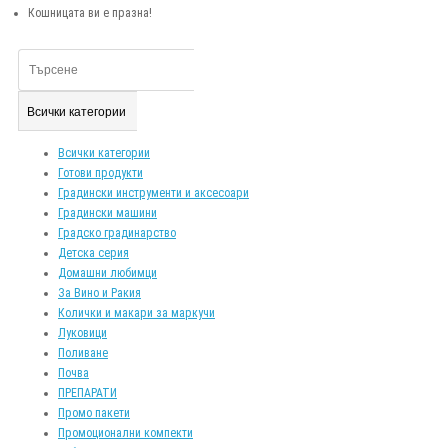
Кошницата ви е празна!
Всички категории
Всички категории
Готови продукти
Градински инструменти и аксесоари
Градински машини
Градско градинарство
Детска серия
Домашни любимци
За Вино и Ракия
Колички и макари за маркучи
Луковици
Поливане
Почва
ПРЕПАРАТИ
Промо пакети
Промоционални компекти