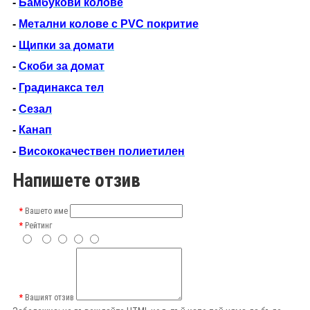
-
Бамбукови колове
-
Метални колове с PVC покритие
-
Щипки за домати
-
Скоби за домат
-
Градинакса тел
-
Сезал
-
Канап
-
Висококачествен полиетилен
Напишете отзив
Вашето име
Рейтинг
Вашият отзив