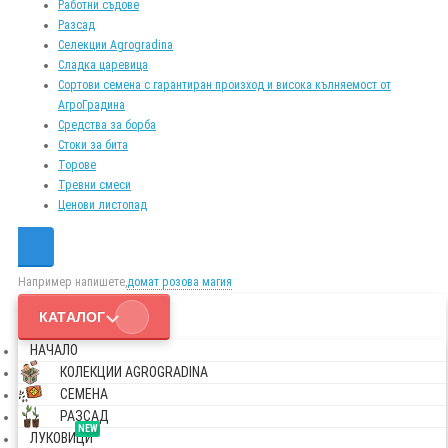
Работни съдове
Разсад
Селекции Agrogradina
Сладка царевица
Сортови семена с гарантиран произход и висока кълняемост от
АгроГрадина
Средства за борба
Стоки за бита
Торове
Тревни смеси
Ценови листопад
Например напишете,
домат розова магия
КАТАЛОГ
НАЧАЛО
КОЛЕКЦИИ AGROGRADINA
СЕМЕНА
РАЗСАД
NEW
ЛУКОВИЦИ