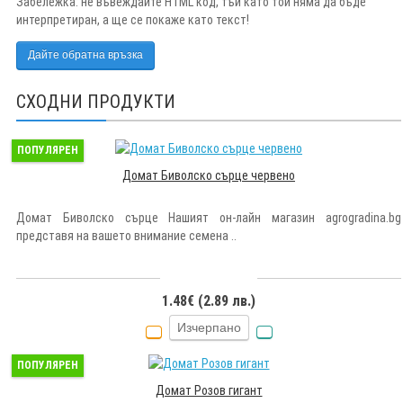
Забележка:
не въвеждайте HTML код, тъй като той няма да бъде
интерпретиран, а ще се покаже като текст!
Дайте обратна връзка
СХОДНИ ПРОДУКТИ
ПОПУЛЯРЕН
Домат Биволско сърце червено
Домат Биволско сърце Нашият он-лайн магазин agrogradina.bg
представя на вашето внимание семена ..
1.48€ (2.89 лв.)
Изчерпано
ПОПУЛЯРЕН
Домат Розов гигант