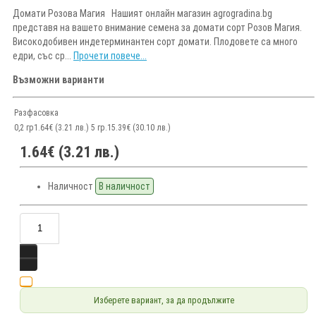
Домати Розова Магия Нашият онлайн магазин agrogradina.bg
представя на вашето внимание семена за домати сорт Розов Магия.
Високодобивен индетерминантен сорт домати. Плодовете са много
едри, със ср...
Прочети повече...
Възможни варианти
Разфасовка
0,2 гр
1.64€ (3.21 лв.)
5 гр.
15.39€ (30.10 лв.)
1.64€ (3.21 лв.)
Наличност
В наличност
Изберете вариант, за да продължите