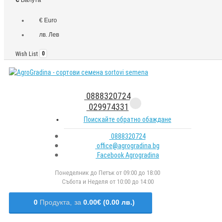
€ Euro
лв. Лев
Wish List
0
0888320724
029974331
Поискайте обратно обаждане
0888320724
office@agrogradina.bg
Facebook Agrogradina
Понеделник до Петък от 09:00 до 18:00
Събота и Неделя от 10:00 до 14:00
0
Продукта,
за
0.00€ (0.00 лв.)