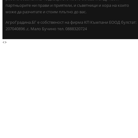
партньорите ни прави и приятели, и съветници и хора на които
може да разчитате и стоим плътно до вас.
АгроГрадина.БГ е собственост на фирма КП Къмпани ЕООД булстат:
207040896 ,с. Мало Бучино тел. 0888320724
<
>