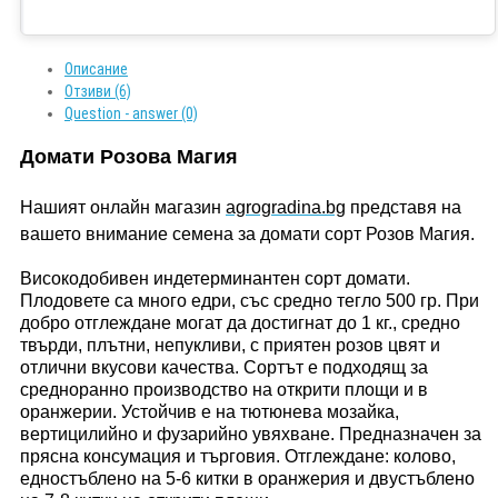
Описание
Отзиви (6)
Question - answer (0)
Домати Розова Магия
Нашият онлайн магазин
agrogradina.bg
представя на
вашето внимание семена за домати сорт
Розов Магия
.
Високодобивен индетерминантен сорт домати.
Плодовете са много едри, със средно тегло 500 гр. При
добро отглеждане могат да достигнат до 1 кг., средно
твърди, плътни, непукливи, с приятен розов цвят и
отлични вкусови качества. Сортът е подходящ за
средноранно производство на открити площи и в
оранжерии. Устойчив е на тютюнева мозайка,
вертицилийно и фузарийно увяхване. Предназначен за
прясна консумация и търговия. Отглеждане
:
колово,
едностъблено на 5-6 китки в оранжерия и двустъблено