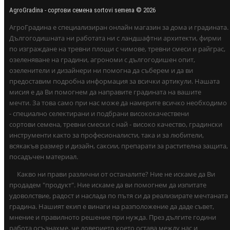
AgroGradina - сортови семена sortovi semena © 2026
АгроГрадина е специализиран онлайн магазин за дома и градината.
Дългогодишната ни работата ни с ландшафтни архитекти, фирми
по изграждане на тревни площи с чимове, тревни смеси и райграс,
озеленяване на градини, агрономи с дългогодишен опит,
озеленители и дизайнери ни помогна да съберем и да ви
предоставим подробна информация за всички артикули. Нашата
мисия е да Ви помогнем да направите градината на вашите
мечти. За това само при нас може да намерите всичко необходимо
- специално селектирани и подбрани висококачествени
сортови семена, тревни смески с най - високо качество, градински
инструменти както за професионалисти, така и за любители,
всякакъв размер и дизайн, саксии, препарати за растителна защита,
посадъчен материал.
Какво ни прави различни от останалите? Ние не искаме да Ви
продадем "продукт". Ние искаме да ви помогнем да изпитате
удоволствие, радост и наслада по пътя си да реализирате мечтаната
градина. Нашият екип е винаги на разположение да даде съвет,
мнение и правилното решение при нужда. През дългите години
работа осъзнахме, че доверието което остава между нас и