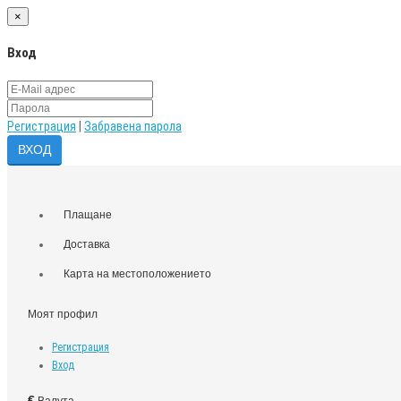
×
Вход
Регистрация
|
Забравена парола
Плащане
Доставка
Карта на местоположението
Моят профил
Регистрация
Вход
€
Валута