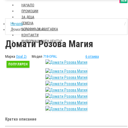
SALE
NEW
НАЧАЛО
ПРОМОЦИИ
ЗА ДЕЦА
СЕМЕНА
Начало
Домати Розова Магия
УСЛОВИЯ ЗА ДОСТАВКА
КОНТАКТИ
Домати Розова Магия
ИНФОРМАЦИОНЕН ЦЕНТЪР
Марка
Opal Zi
Модел
718-OPAL
6 отзива
ПОПУЛЯРЕН
Кратко описание