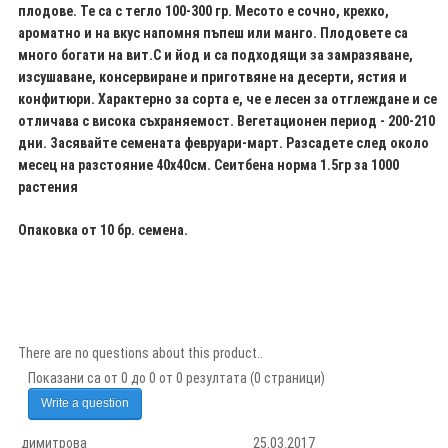
плодове. Те са с тегло 100-300 гр. Месото е сочно, крехко,
ароматно и на вкус напомня пъпеш или манго. Плодовете са
много богати на вит.С и йод и са подходящи за замразяване,
изсушаване, консервиране и приготвяне на десерти, ястия и
конфитюри. Характерно за сорта е, че е лесен за отглеждане и се
отличава с висока съхраняемост. Вегетационен период - 200-210
дни. Засявайте семената февруари-март. Разсадете след около
месец на разстояние 40х40см. Сеитбена норма 1.5гр за 1000
растения
Опаковка от 10 бр. семена.
There are no questions about this product..
Показани са от 0 до 0 от 0 резултата (0 страници)
Write a question
димитрова
25.03.2017