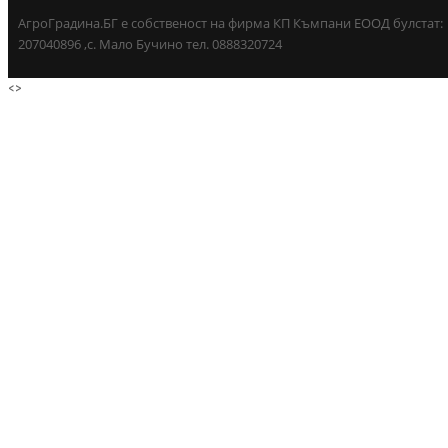
АгроГрадина.БГ е собственост на фирма КП Къмпани ЕООД булстат:
207040896 ,с. Мало Бучино тел. 0888320724
<
>