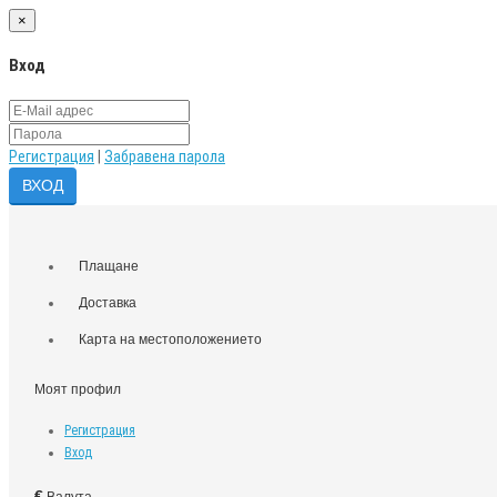
×
Вход
Регистрация
|
Забравена парола
Плащане
Доставка
Карта на местоположението
Моят профил
Регистрация
Вход
€
Валута