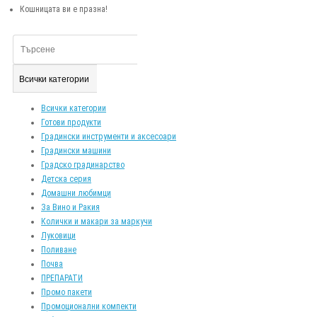
Кошницата ви е празна!
Всички категории
Всички категории
Готови продукти
Градински инструменти и аксесоари
Градински машини
Градско градинарство
Детска серия
Домашни любимци
За Вино и Ракия
Колички и макари за маркучи
Луковици
Поливане
Почва
ПРЕПАРАТИ
Промо пакети
Промоционални компекти