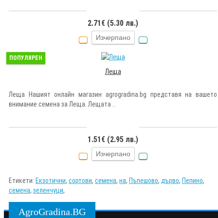
2.71€ (5.30 лв.)
Изчерпано
ПОПУЛЯРЕН
Леща
Леща Нашият онлайн магазин agrogradina.bg представя на вашето
внимание семена за Леща. Лещата ..
1.51€ (2.95 лв.)
Изчерпано
Етикети:
Екзотични
,
сортови
,
семена
,
на
,
Пъпешово
,
дърво
,
Пепино
,
семена
,
зеленчуци
,
AgroGradina.BG