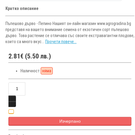
Кратко описание
Пъпешово дърво - Пепино Нашият он-лайн магазин www.agrogradina.bg
представя на вашето внимание семена от екзотичен сорт пъпешово
дърво. Това растение се отличава със своите екстравагантни плодове,
които са много вкус...
Прочети повече...
2.81€ (5.50 лв.)
Наличност
няма
Изчерпано