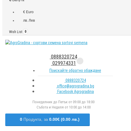
€ Euro
лв. Лев
Wish List
0
0888320724
029974331
Поискайте обратно обаждане
0888320724
office@agrogradina.bg
Facebook Agrogradina
Понеделник до Петък от 09:00 до 18:00
Събота и Неделя от 10:00 до 14:00
0
Продукта,
за
0.00€ (0.00 лв.)