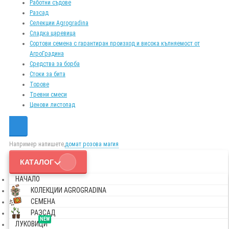
Работни съдове
Разсад
Селекции Agrogradina
Сладка царевица
Сортови семена с гарантиран произход и висока кълняемост от
АгроГрадина
Средства за борба
Стоки за бита
Торове
Тревни смеси
Ценови листопад
Например напишете,
домат розова магия
КАТАЛОГ
НАЧАЛО
КОЛЕКЦИИ AGROGRADINA
СЕМЕНА
РАЗСАД
NEW
ЛУКОВИЦИ