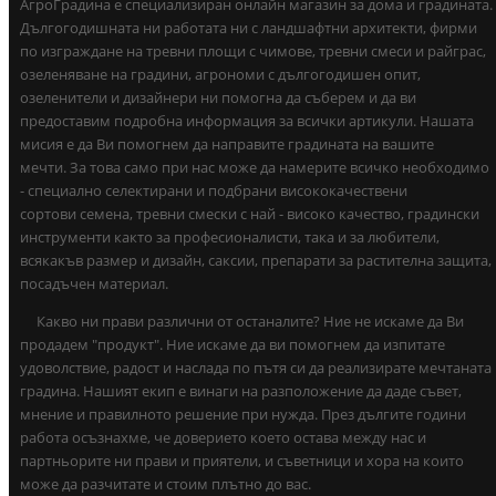
АгроГрадина е специализиран онлайн магазин за дома и градината.
Дългогодишната ни работата ни с ландшафтни архитекти, фирми
по изграждане на тревни площи с чимове, тревни смеси и райграс,
озеленяване на градини, агрономи с дългогодишен опит,
озеленители и дизайнери ни помогна да съберем и да ви
предоставим подробна информация за всички артикули. Нашата
мисия е да Ви помогнем да направите градината на вашите
мечти. За това само при нас може да намерите всичко необходимо
- специално селектирани и подбрани висококачествени
сортови семена, тревни смески с най - високо качество, градински
инструменти както за професионалисти, така и за любители,
всякакъв размер и дизайн, саксии, препарати за растителна защита,
посадъчен материал.
Какво ни прави различни от останалите? Ние не искаме да Ви
продадем "продукт". Ние искаме да ви помогнем да изпитате
удоволствие, радост и наслада по пътя си да реализирате мечтаната
градина. Нашият екип е винаги на разположение да даде съвет,
мнение и правилното решение при нужда. През дългите години
работа осъзнахме, че доверието което остава между нас и
партньорите ни прави и приятели, и съветници и хора на които
може да разчитате и стоим плътно до вас.