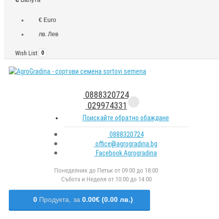
€ Euro
лв. Лев
Wish List
0
0888320724
029974331
Поискайте обратно обаждане
0888320724
office@agrogradina.bg
Facebook Agrogradina
Понеделник до Петък от 09:00 до 18:00
Събота и Неделя от 10:00 до 14:00
0
Продукта,
за
0.00€ (0.00 лв.)