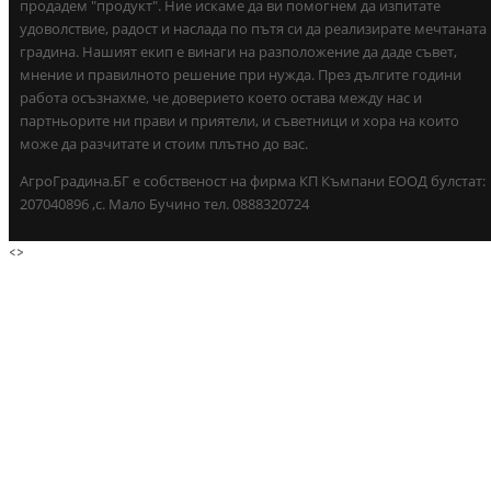
продадем "продукт". Ние искаме да ви помогнем да изпитате
удоволствие, радост и наслада по пътя си да реализирате мечтаната
градина. Нашият екип е винаги на разположение да даде съвет,
мнение и правилното решение при нужда. През дългите години
работа осъзнахме, че доверието което остава между нас и
партньорите ни прави и приятели, и съветници и хора на които
може да разчитате и стоим плътно до вас.
АгроГрадина.БГ е собственост на фирма КП Къмпани ЕООД булстат:
207040896 ,с. Мало Бучино тел. 0888320724
<
>