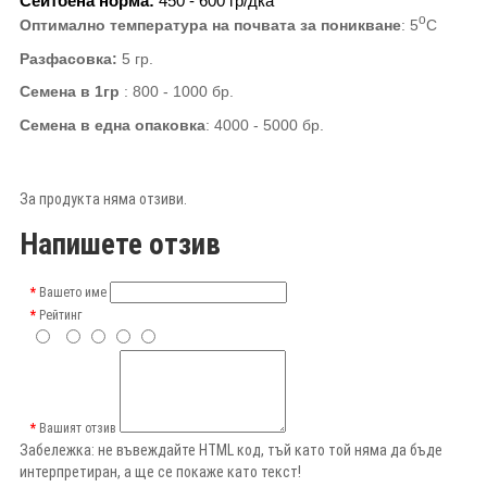
Сеитбена норма
:
450 - 600
гр
/
дка
о
Оптимално температура на почвата за поникване
:
5
С
Разфасовка:
5
гр.
Семена в 1гр
:
800 - 1000
бр.
Семена в една опаковка
:
4000 - 5000
бр.
За продукта няма отзиви.
Напишете отзив
Вашето име
Рейтинг
Вашият отзив
Забележка:
не въвеждайте HTML код, тъй като той няма да бъде
интерпретиран, а ще се покаже като текст!