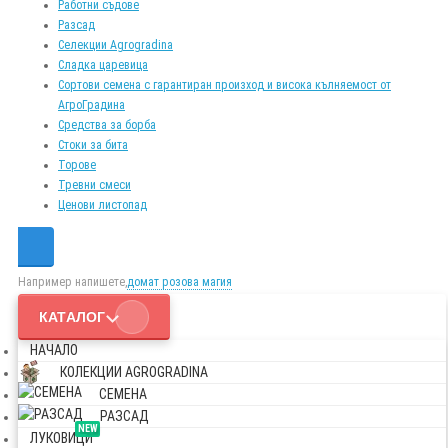
Работни съдове
Разсад
Селекции Agrogradina
Сладка царевица
Сортови семена с гарантиран произход и висока кълняемост от
АгроГрадина
Средства за борба
Стоки за бита
Торове
Тревни смеси
Ценови листопад
Например напишете,
домат розова магия
КАТАЛОГ
НАЧАЛО
КОЛЕКЦИИ AGROGRADINA
СЕМЕНА
РАЗСАД
NEW
ЛУКОВИЦИ