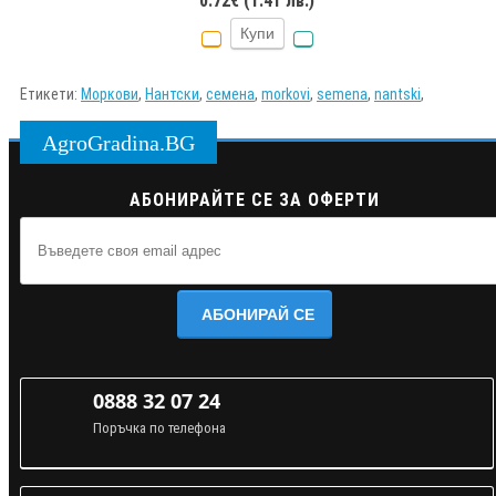
0.72€ (1.41 лв.)
Купи
Етикети:
Моркови
,
Нантски
,
семена
,
morkovi
,
semena
,
nantski
,
AgroGradina.BG
АБОНИРАЙТЕ СЕ ЗА ОФЕРТИ
АБОНИРАЙ СЕ
0888 32 07 24
Поръчка по телефона