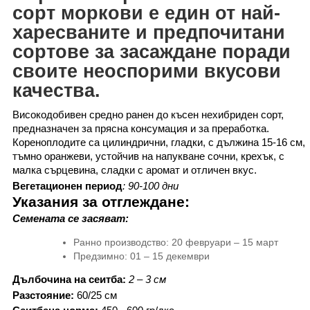
сорт моркови е един от най-
харесваните и предпочитани
сортове за засаждане поради
своите неоспорими вкусови
качества.
Високодобивен
средно
ранен
до късен
нехибриден
сорт
,
предназначен за прясна консумация и за преработка.
Кореноплодите са цилиндрични, гладки, с дължина 15-16 см,
тъмно
оранжеви,
устойчив на напукване
сочни,
крехък, с
малка сърцевина,
сладки с аромат и отличен вкус.
Вегетационен период
:
90-100
дни
Указания за отглеждане
:
Семената се засяват
:
Ранно производство: 20 февруари – 15 март
Предзимно: 01 – 15 декември
Дълбочина на сеитба
:
2 – 3 см
Разстояние
:
60
/
25
см