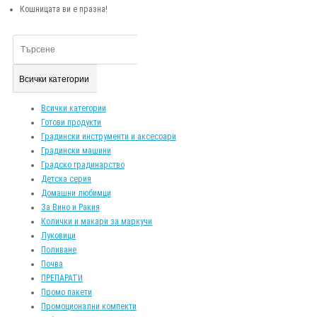
Кошницата ви е празна!
Всички категории
Всички категории
Готови продукти
Градински инструменти и аксесоари
Градински машини
Градско градинарство
Детска серия
Домашни любимци
За Вино и Ракия
Колички и макари за маркучи
Луковици
Поливане
Почва
ПРЕПАРАТИ
Промо пакети
Промоционални компекти