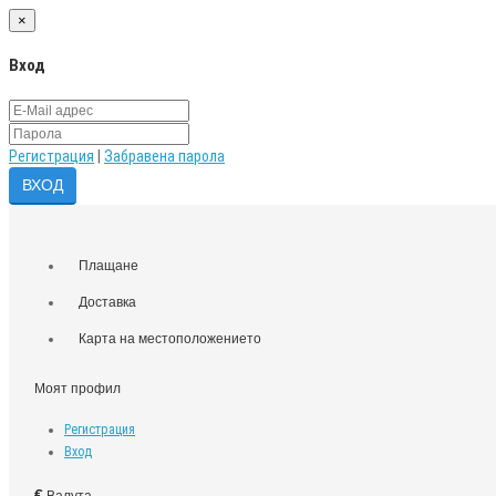
×
Вход
Регистрация
|
Забравена парола
Плащане
Доставка
Карта на местоположението
Моят профил
Регистрация
Вход
€
Валута