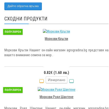
Дайте обратна връзка
СХОДНИ ПРОДУКТИ
ПОПУЛЯРЕН
Моркови Кръгли
Моркови Кръгли Нашият он-лайн магазин agrogradina.bg представя на
вашето внимание семена за мор..
0.82€ (1.60 лв.)
Изчерпано
ПОПУЛЯРЕН
Моркови Роял Шантене
Моркови Роял Шантене Нашият он-лайн магазин agrogradina.bg