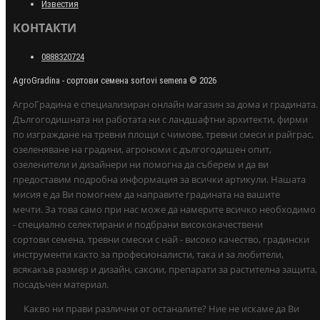
Известия
КОНТАКТИ
0888320724
AgroGradina - сортови семена sortovi semena © 2026
АгроГрадина е специализиран онлайн магазин за дома и градината.
Дългогодишната ни работата ни с ландшафтни архитекти, фирми
по изграждане на тревни площи с чимове, тревни смеси и райграс,
озеленяване на градини, агрономи с дългогодишен опит,
озеленители и дизайнери ни помогна да съберем и да ви
предоставим подробна информация за всички артикули. Нашата
мисия е да Ви помогнем да направите градината на вашите
мечти. За това само при нас може да намерите всичко необходимо
- специално селектирани и подбрани висококачествени
сортови семена, тревни смески с най - високо качество, градински
инструменти както за професионалисти, така и за любители,
всякакъв размер и дизайн, саксии, препарати за растителна защита,
посадъчен материал.
Какво ни прави различни от останалите? Ние не искаме да Ви