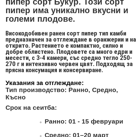
пипер сорт Букур. Този сорт
пипер има уникално вкусни и
големи плодове.
Високодобивен ранен сорт пипер тип камби
предназначен за отглеждане в оранжерии и на
открито. Растението е компактно, силно и
добре облистено. Плодовете са много едри и
месести, с 3-4 камери, със средно тегло 250-
270 г и интензивно червен цвят. Подходящ за
прясна консумация и консервиране.
Указания за отглеждане
:
Тип производство
:
Ранно, Средно,
Късно
Срок на сеитба
:
Ранно
:
01 - 15 февруари
Средно
:
01–20 март