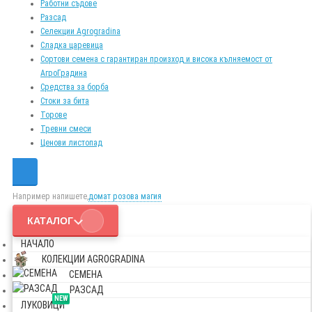
Работни съдове
Разсад
Селекции Agrogradina
Сладка царевица
Сортови семена с гарантиран произход и висока кълняемост от
АгроГрадина
Средства за борба
Стоки за бита
Торове
Тревни смеси
Ценови листопад
Например напишете,
домат розова магия
КАТАЛОГ
НАЧАЛО
КОЛЕКЦИИ AGROGRADINA
СЕМЕНА
РАЗСАД
NEW
ЛУКОВИЦИ