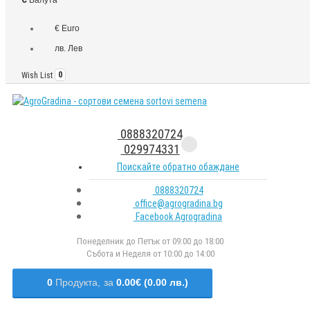
€ Euro
лв. Лев
Wish List
0
0888320724
029974331
Поискайте обратно обаждане
0888320724
office@agrogradina.bg
Facebook Agrogradina
Понеделник до Петък от 09:00 до 18:00
Събота и Неделя от 10:00 до 14:00
0
Продукта,
за
0.00€ (0.00 лв.)