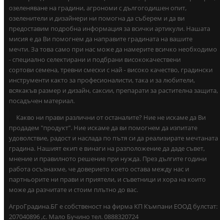
озеленяване на градини, агрономи с дългогодишен опит,
озеленители и дизайнери ни помогна да съберем и да ви
предоставим подробна информация за всички артикули. Нашата
мисия е да Ви помогнем да направите градината на вашите
мечти. За това само при нас може да намерите всичко необходимо
- специално селектирани и подбрани висококачествени
сортови семена, тревни смески с най - високо качество, градински
инструменти както за професионалисти, така и за любители,
всякакъв размер и дизайн, саксии, препарати за растителна защита,
посадъчен материал.
Какво ни прави различни от останалите? Ние не искаме да Ви
продадем "продукт". Ние искаме да ви помогнем да изпитате
удоволствие, радост и наслада по пътя си да реализирате мечтаната
градина. Нашият екип е винаги на разположение да даде съвет,
мнение и правилното решение при нужда. През дългите години
работа осъзнахме, че доверието което остава между нас и
партньорите ни прави и приятели, и съветници и хора на които
може да разчитате и стоим плътно до вас.
АгроГрадина.БГ е собственост на фирма КП Къмпани ЕООД булстат:
207040896 ,с. Мало Бучино тел. 0888320724