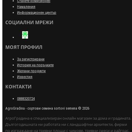
Станете комисионер
Намаления
Информационен център
СОЦИАЛНИ МРЕЖИ
МОЯТ ПРОФИЛ
За регистрирани
История на поръчките
Желани продукти
Известия
КОНТАКТИ
0888320724
AgroGradina - сортови семена sortovi semena © 2026
АгроГрадина е специализиран онлайн магазин за дома и градината.
Дългогодишната ни работата ни с ландшафтни архитекти, фирми
по изграждане на тревни площи с чимове, тревни смеси и райграс,