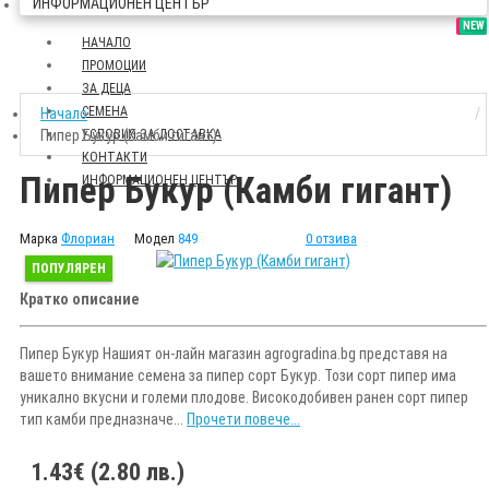
ИНФОРМАЦИОНЕН ЦЕНТЪР
SALE
NEW
НАЧАЛО
ПРОМОЦИИ
ЗА ДЕЦА
СЕМЕНА
Начало
Пипер Букур (Камби гигант)
УСЛОВИЯ ЗА ДОСТАВКА
КОНТАКТИ
Пипер Букур (Камби гигант)
ИНФОРМАЦИОНЕН ЦЕНТЪР
Марка
Флориан
Модел
849
0 отзива
ПОПУЛЯРЕН
Кратко описание
Пипер Букур Нашият он-лайн магазин agrogradina.bg представя на
вашето внимание семена за пипер сорт Букур. Този сорт пипер има
уникално вкусни и големи плодове. Високодобивен ранен сорт пипер
тип камби предназначе...
Прочети повече...
1.43€ (2.80 лв.)