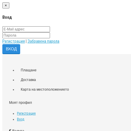
×
Вход
Регистрация
|
Забравена парола
Плащане
Доставка
Карта на местоположението
Моят профил
Регистрация
Вход
€
Валута