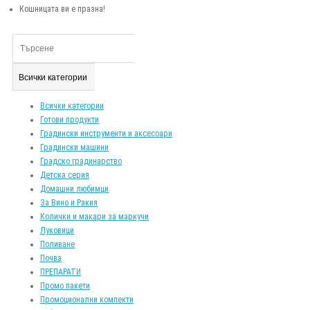
Кошницата ви е празна!
Всички категории
Всички категории
Готови продукти
Градински инструменти и аксесоари
Градински машини
Градско градинарство
Детска серия
Домашни любимци
За Вино и Ракия
Колички и макари за маркучи
Луковици
Поливане
Почва
ПРЕПАРАТИ
Промо пакети
Промоционални компекти