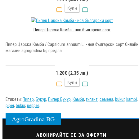
Купи
Пипер Царска Камба - нов български сорт
Пипер Царска Камба / Capsicum annuum L. - нов български сорт Онлайн
магазин agrogradina.bg предла..
1.20€ (2.35 лв.)
Купи
Етикети:
Пипер
,
Букур
,
Пипер Букур
,
Камби
,
гигант
,
семена
,
bukur
,
kambi
,
piper
,
bukur
,
pepper
,
AgroGradina.BG
АБОНИРАЙТЕ СЕ ЗА ОФЕРТИ