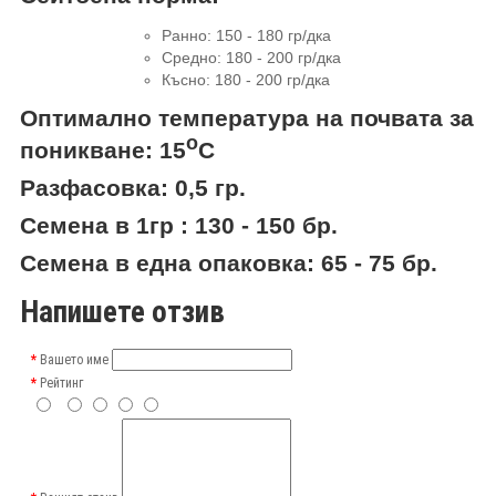
Ранно: 150 - 180 гр
/
дка
Средно
:
180 - 200 гр
/
дка
Късно: 180 - 200 гр
/
дка
Оптимално температура на почвата за
о
поникване
:
15
С
Разфасовка: 0,5
гр.
Семена в 1гр
:
130 -
15
0
бр.
Семена в една опаковка
:
65 - 75
бр.
Напишете отзив
Вашето име
Рейтинг