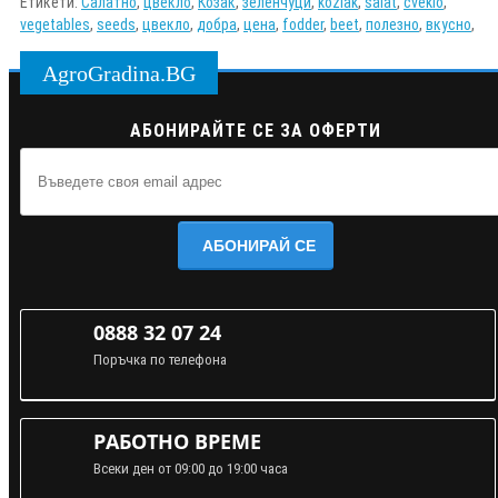
Етикети:
Салатно
,
цвекло
,
Козак
,
зеленчуци
,
koziak
,
salat
,
cveklo
,
vegetables
,
seeds
,
цвекло
,
добра
,
цена
,
fodder
,
beet
,
полезно
,
вкусно
,
AgroGradina.BG
АБОНИРАЙТЕ СЕ ЗА ОФЕРТИ
АБОНИРАЙ СЕ
0888 32 07 24
Поръчка по телефона
РАБОТНО ВРЕМЕ
Всеки ден от 09:00 до 19:00 часа