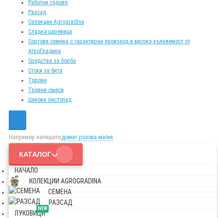
Работни съдове
Разсад
Селекции Agrogradina
Сладка царевица
Сортови семена с гарантиран произход и висока кълняемост от
АгроГрадина
Средства за борба
Стоки за бита
Торове
Тревни смеси
Ценови листопад
Например напишете,
домат розова магия
КАТАЛОГ
НАЧАЛО
КОЛЕКЦИИ AGROGRADINA
СЕМЕНА
РАЗСАД
NEW
ЛУКОВИЦИ