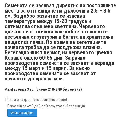
Семената се засяват директно на постоянните
места за отглеждане на дълбочина 2.5 – 3.5
см. За добро развитие се изисква
температура между 15-23 градуса и
оптимална слънчева светлина. Червеното
цвекло се отглежда най-добре в глинесто-
песъчлива структурна и богата на хранителни
вещества почва. По време на вегетацията
почвата трябва да се поддържа влажна.
Вегетационният период на червеното цвекло
Козак е около 60-65 дни. За ранно
производство семената се засяват в периода
между 15 март и 15 април. За късно
производство семената се засяват от
началото до края на май.
Разфасовка 3 гр. (около 210-240 бр семена)
There are no questions about this product..
Показани са от 0 до 0 от 0 резултата (0 страници)
Write a question