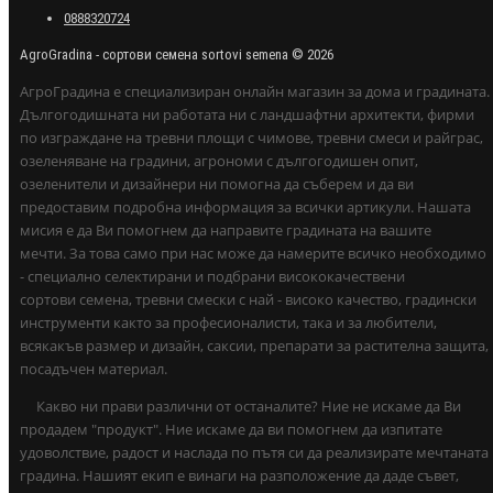
0888320724
AgroGradina - сортови семена sortovi semena © 2026
АгроГрадина е специализиран онлайн магазин за дома и градината.
Дългогодишната ни работата ни с ландшафтни архитекти, фирми
по изграждане на тревни площи с чимове, тревни смеси и райграс,
озеленяване на градини, агрономи с дългогодишен опит,
озеленители и дизайнери ни помогна да съберем и да ви
предоставим подробна информация за всички артикули. Нашата
мисия е да Ви помогнем да направите градината на вашите
мечти. За това само при нас може да намерите всичко необходимо
- специално селектирани и подбрани висококачествени
сортови семена, тревни смески с най - високо качество, градински
инструменти както за професионалисти, така и за любители,
всякакъв размер и дизайн, саксии, препарати за растителна защита,
посадъчен материал.
Какво ни прави различни от останалите? Ние не искаме да Ви
продадем "продукт". Ние искаме да ви помогнем да изпитате
удоволствие, радост и наслада по пътя си да реализирате мечтаната
градина. Нашият екип е винаги на разположение да даде съвет,