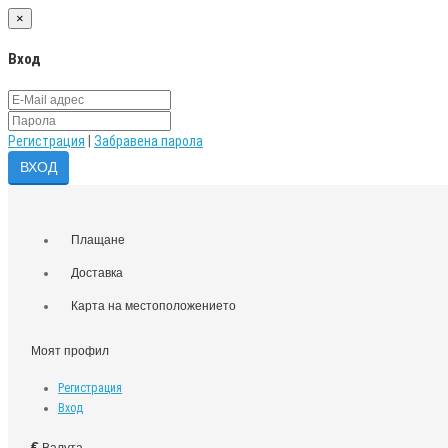
×
Вход
Регистрация
|
Забравена парола
Плащане
Доставка
Карта на местоположението
Моят профил
Регистрация
Вход
€
Валута