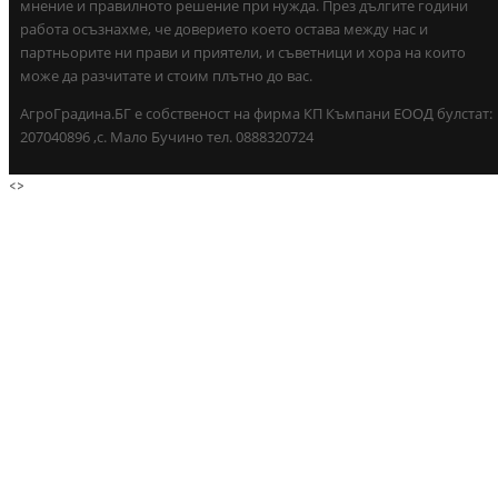
мнение и правилното решение при нужда. През дългите години
работа осъзнахме, че доверието което остава между нас и
партньорите ни прави и приятели, и съветници и хора на които
може да разчитате и стоим плътно до вас.
АгроГрадина.БГ е собственост на фирма КП Къмпани ЕООД булстат:
207040896 ,с. Мало Бучино тел. 0888320724
<
>