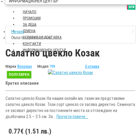
ИНФОРМАЦИОНЕН ЦЕНТЪР
SALE
NEW
НАЧАЛО
ПРОМОЦИИ
ЗА ДЕЦА
СЕМЕНА
Начало
Салатно цвекло Козак
УСЛОВИЯ ЗА ДОСТАВКА
КОНТАКТИ
Салатно цвекло Козак
ИНФОРМАЦИОНЕН ЦЕНТЪР
Марка
Флориан
Модел
799
0 отзива
ПОПУЛЯРЕН
Кратко описание
Салатно цвекло Козак На нашия онлайн ма газин ви представяме
салатно цвекло Козак. Този сорт цвекло се засява директно. Семената
се засяват директно на постоянните места за отглеждане на
дълбочина 2.5 – 3.5 см. За...
Прочети повече...
0.77€ (1.51 лв.)