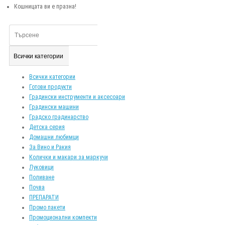
Кошницата ви е празна!
Всички категории
Всички категории
Готови продукти
Градински инструменти и аксесоари
Градински машини
Градско градинарство
Детска серия
Домашни любимци
За Вино и Ракия
Колички и макари за маркучи
Луковици
Поливане
Почва
ПРЕПАРАТИ
Промо пакети
Промоционални компекти