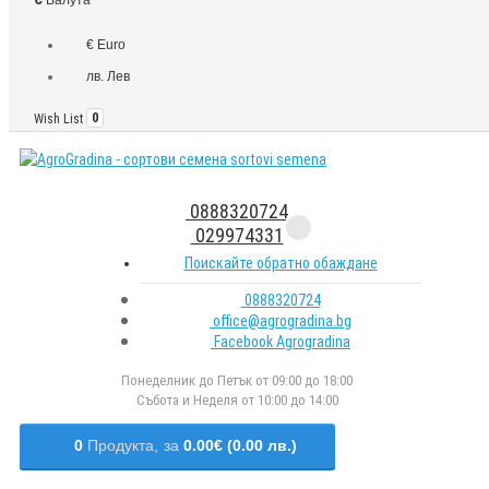
€ Euro
лв. Лев
Wish List
0
0888320724
029974331
Поискайте обратно обаждане
0888320724
office@agrogradina.bg
Facebook Agrogradina
Понеделник до Петък от 09:00 до 18:00
Събота и Неделя от 10:00 до 14:00
0
Продукта,
за
0.00€ (0.00 лв.)