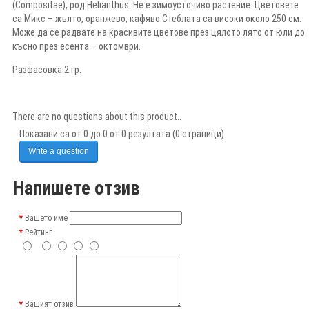
(Compositae), род Helianthus. Не е зимоусточиво растение. Цветовете
са Микс – жълто, оранжево, кафяво.Стеблата са високи около 250 см.
Може да се радвате на красивите цветове през цялото лято от юли до
късно през есента – октомври.
Разфасовка 2 гр.
There are no questions about this product..
Показани са от 0 до 0 от 0 резултата (0 страници)
Write a question
Напишете отзив
Вашето име
Рейтинг
Вашият отзив