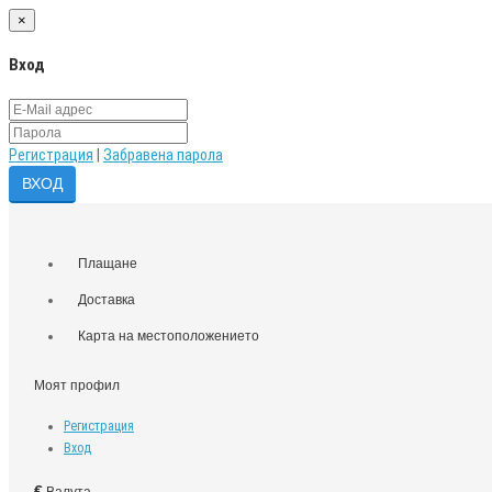
×
Вход
Регистрация
|
Забравена парола
Плащане
Доставка
Карта на местоположението
Моят профил
Регистрация
Вход
€
Валута