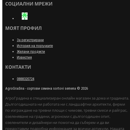
СОЦИАЛНИ МРЕЖИ
МОЯТ ПРОФИЛ
За регистрирани
История на поръчките
Желани продукти
Известия
КОНТАКТИ
0888320724
AgroGradina - сортови семена sortovi semena © 2026
АгроГрадина е специализиран онлайн магазин за дома и градината.
Дългогодишната ни работата ни с ландшафтни архитекти, фирми
по изграждане на тревни площи с чимове, тревни смеси и райграс,
озеленяване на градини, агрономи с дългогодишен опит,
озеленители и дизайнери ни помогна да съберем и да ви
предоставим подробна информация за всички артикули. Нашата