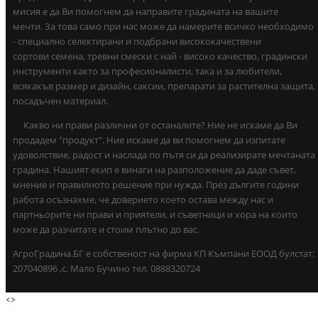
мисия е да Ви помогнем да направите градината на вашите
мечти. За това само при нас може да намерите всичко необходимо
- специално селектирани и подбрани висококачествени
сортови семена, тревни смески с най - високо качество, градински
инструменти както за професионалисти, така и за любители,
всякакъв размер и дизайн, саксии, препарати за растителна защита,
посадъчен материал.
Какво ни прави различни от останалите? Ние не искаме да Ви
продадем "продукт". Ние искаме да ви помогнем да изпитате
удоволствие, радост и наслада по пътя си да реализирате мечтаната
градина. Нашият екип е винаги на разположение да даде съвет,
мнение и правилното решение при нужда. През дългите години
работа осъзнахме, че доверието което остава между нас и
партньорите ни прави и приятели, и съветници и хора на които
може да разчитате и стоим плътно до вас.
АгроГрадина.БГ е собственост на фирма КП Къмпани ЕООД булстат:
207040896 ,с. Мало Бучино тел. 0888320724
<
>