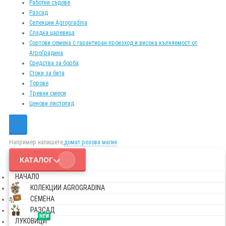
Работни съдове
Разсад
Селекции Agrogradina
Сладка царевица
Сортови семена с гарантиран произход и висока кълняемост от
АгроГрадина
Средства за борба
Стоки за бита
Торове
Тревни смеси
Ценови листопад
Например напишете,
домат розова магия
КАТАЛОГ
НАЧАЛО
КОЛЕКЦИИ AGROGRADINA
СЕМЕНА
РАЗСАД
NEW
ЛУКОВИЦИ