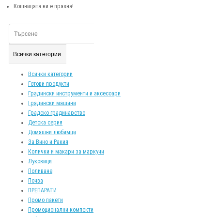
Кошницата ви е празна!
Всички категории
Всички категории
Готови продукти
Градински инструменти и аксесоари
Градински машини
Градско градинарство
Детска серия
Домашни любимци
За Вино и Ракия
Колички и макари за маркучи
Луковици
Поливане
Почва
ПРЕПАРАТИ
Промо пакети
Промоционални компекти