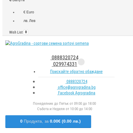
€ Euro
лв. Лев
Wish List
0
0888320724
029974331
Поискайте обратно обаждане
0888320724
office@agrogradina.bg
Facebook Agrogradina
Понеделник до Петък от 09:00 до 18:00
Събота и Неделя от 10:00 до 14:00
0
Продукта,
за
0.00€ (0.00 лв.)