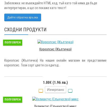
Забележка:
не въвеждайте HTML код, тъй като той няма да бъде
интерпретиран, а ще се покаже като текст!
Дайте обратна връзка
СХОДНИ ПРОДУКТИ
ПОПУЛЯРЕН
Кореопсис (Жълтичка)
Кореопсис (Жълтичка) На нашия онлайн магазин ви представяме
кореопсис. Този сорт цветя са еднгод..
1.00€ (1.96 лв.)
Изчерпано
ПОПУЛЯРЕН
Хелиантус (Слънчоглед) микс