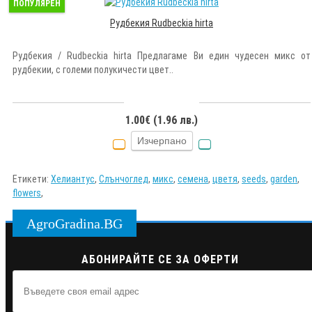
ПОПУЛЯРЕН
Рудбекия Rudbeckia hirta
Рудбекия / Rudbeckia hirta Предлагаме Ви един чудесен микс от
рудбекии, с големи полукичести цвет..
1.00€ (1.96 лв.)
Изчерпано
Етикети:
Хелиантус
,
Слънчоглед
,
микс
,
семена
,
цветя
,
seeds
,
garden
,
flowers
,
AgroGradina.BG
АБОНИРАЙТЕ СЕ ЗА ОФЕРТИ