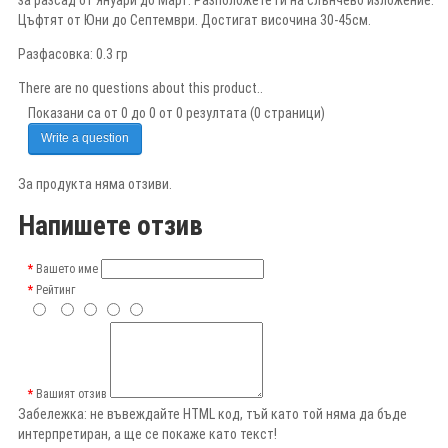
Цъфтят от Юни до Септември. Достигат височина 30-45см.
Разфасовка: 0.3 гр
There are no questions about this product..
Показани са от 0 до 0 от 0 резултата (0 страници)
Write a question
За продукта няма отзиви.
Напишете отзив
Вашето име
Рейтинг
Вашият отзив
Забележка:
не въвеждайте HTML код, тъй като той няма да бъде
интерпретиран, а ще се покаже като текст!