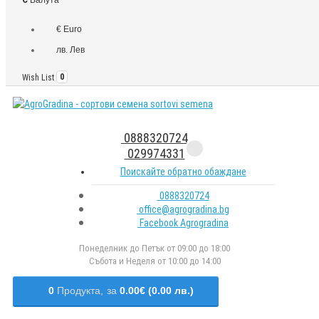
€ Euro
лв. Лев
Wish List
0
0888320724
029974331
Поискайте обратно обаждане
0888320724
office@agrogradina.bg
Facebook Agrogradina
Понеделник до Петък от 09:00 до 18:00
Събота и Неделя от 10:00 до 14:00
0
Продукта,
за
0.00€ (0.00 лв.)