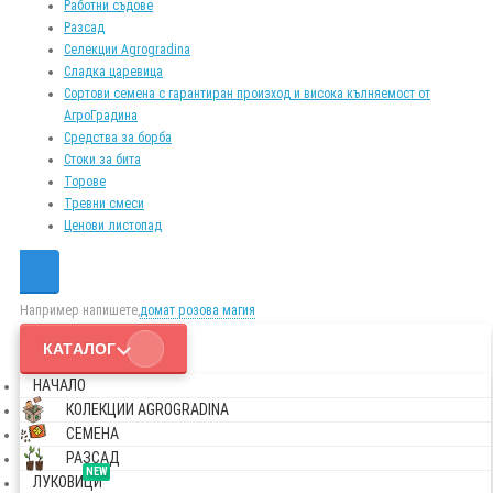
Работни съдове
Разсад
Селекции Agrogradina
Сладка царевица
Сортови семена с гарантиран произход и висока кълняемост от
АгроГрадина
Средства за борба
Стоки за бита
Торове
Тревни смеси
Ценови листопад
Например напишете,
домат розова магия
КАТАЛОГ
НАЧАЛО
КОЛЕКЦИИ AGROGRADINA
СЕМЕНА
РАЗСАД
NEW
ЛУКОВИЦИ