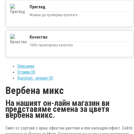
Преглед
Можеш да провериш пратката
Качество
100% гарантирано качество
Описание
Отзиви (0)
Question - answer (0)
Вербена микс
На нашият он-лайн магазин ви
представяме семена за цветя
вербена микс.
Смес от сортове с ярки, ефектни цветове и лек каскаден ефект. Сейте
за разсад от Януари до Март. Разположете ги на слънчево изложение.