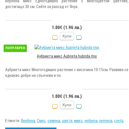
Вербена микс Едногодишно растение с многоцветни цветове,
достигащо 30 см. Сейте за разсад от Януа..
1.00€ (1.96 лв.)
Купи
ПОПУЛЯРЕН
Аубриета микс Aubrieta hubrida mix
Аубриета микс Многогодишно растение с височина 10-15см. Развива се
еднакво добре на слънчеви и по..
1.00€ (1.96 лв.)
Купи
Етикети:
Вербена
,
Смес
,
семена
,
цветя
,
микс
,
verbena
,
semena
,
cvetq
,