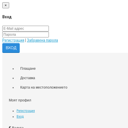
×
Вход
Регистрация
|
Забравена парола
Плащане
Доставка
Карта на местоположението
Моят профил
Регистрация
Вход
€
Валута