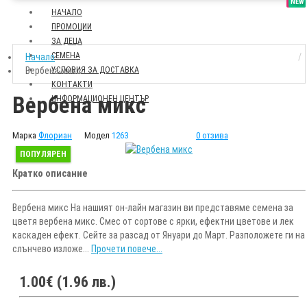
SALE
NEW
НАЧАЛО
ПРОМОЦИИ
ЗА ДЕЦА
СЕМЕНА
Начало
Вербена микс
УСЛОВИЯ ЗА ДОСТАВКА
КОНТАКТИ
Вербена микс
ИНФОРМАЦИОНЕН ЦЕНТЪР
Марка
Флориан
Модел
1263
0 отзива
ПОПУЛЯРЕН
Кратко описание
Вербена микс На нашият он-лайн магазин ви представяме семена за
цветя вербена микс. Смес от сортове с ярки, ефектни цветове и лек
каскаден ефект. Сейте за разсад от Януари до Март. Разположете ги на
слънчево изложе...
Прочети повече...
1.00€ (1.96 лв.)