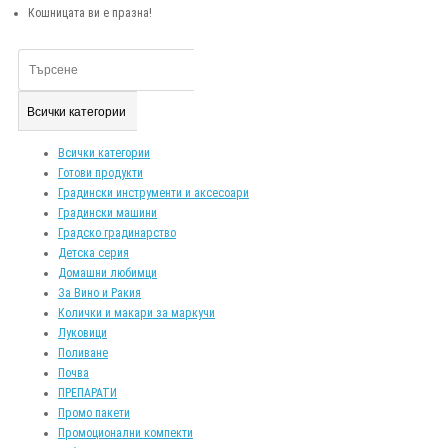
Кошницата ви е празна!
Всички категории
Всички категории
Готови продукти
Градински инструменти и аксесоари
Градински машини
Градско градинарство
Детска серия
Домашни любимци
За Вино и Ракия
Колички и макари за маркучи
Луковици
Поливане
Почва
ПРЕПАРАТИ
Промо пакети
Промоционални компекти