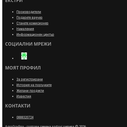
ЕКСТРИ
Производители
Подарете ваучер
Станете комисионер
Намаления
Информационен център
СОЦИАЛНИ МРЕЖИ
МОЯТ ПРОФИЛ
За регистрирани
История на поръчките
Желани продукти
Известия
КОНТАКТИ
0888320724
AgroGradina - сортови семена sortovi semena © 2026