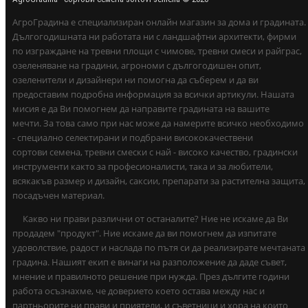
АгроГрадина е специализиран онлайн магазин за дома и градината.
Дългогодишната ни работата ни с ландшафтни архитекти, фирми
по изграждане на тревни площи с чимове, тревни смеси и райграс,
озеленяване на градини, агрономи с дългогодишен опит,
озеленители и дизайнери ни помогна да съберем и да ви
предоставим подробна информация за всички артикули. Нашата
мисия е да Ви помогнем да направите градината на вашите
мечти. За това само при нас може да намерите всичко необходимо
- специално селектирани и подбрани висококачествени
сортови семена, тревни смески с най - високо качество, градински
инструменти както за професионалисти, така и за любители,
всякакъв размер и дизайн, саксии, препарати за растителна защита,
посадъчен материал.
Какво ни прави различни от останалите? Ние не искаме да Ви
продадем "продукт". Ние искаме да ви помогнем да изпитате
удоволствие, радост и наслада по пътя си да реализирате мечтаната
градина. Нашият екип е винаги на разположение да даде съвет,
мнение и правилното решение при нужда. През дългите години
работа осъзнахме, че доверието което остава между нас и
партньорите ни прави и приятели, и съветници и хора на които