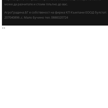
може да разчитате и стоим плътно до вас.
АгроГрадина.БГ е собственост на фирма КП Къмпани ЕООД булстат:
207040896 ,с. Мало Бучино тел. 0888320724
<
>