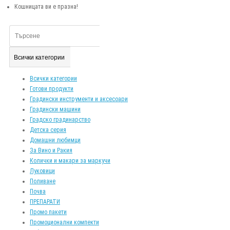
Кошницата ви е празна!
Всички категории
Всички категории
Готови продукти
Градински инструменти и аксесоари
Градински машини
Градско градинарство
Детска серия
Домашни любимци
За Вино и Ракия
Колички и макари за маркучи
Луковици
Поливане
Почва
ПРЕПАРАТИ
Промо пакети
Промоционални компекти