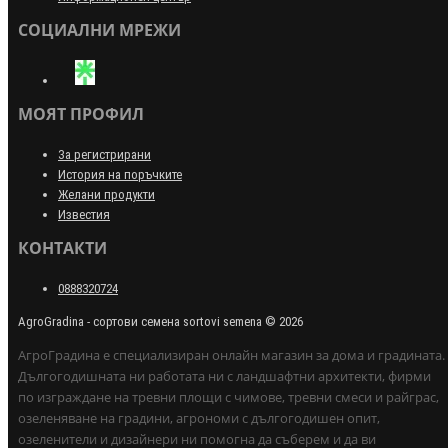
СОЦИАЛНИ МРЕЖИ
МОЯТ ПРОФИЛ
За регистрирани
История на поръчките
Желани продукти
Известия
КОНТАКТИ
0888320724
AgroGradina - сортови семена sortovi semena © 2026
АгроГрадина е специализиран онлайн магазин за дома и градината.
Дългогодишната ни работата ни с ландшафтни архитекти, фирми
по изграждане на тревни площи с чимове, тревни смеси и райграс,
озеленяване на градини, агрономи с дългогодишен опит,
озеленители и дизайнери ни помогна да съберем и да ви