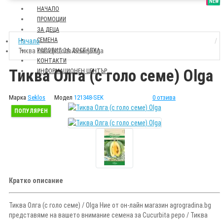
SALE
NEW
НАЧАЛО
ПРОМОЦИИ
ЗА ДЕЦА
СЕМЕНА
Начало
Тиква Олга (с голо семе) Olga
УСЛОВИЯ ЗА ДОСТАВКА
КОНТАКТИ
Тиква Олга (с голо семе) Olga
ИНФОРМАЦИОНЕН ЦЕНТЪР
Марка
Seklos
Модел
121348-SEK
0 отзива
ПОПУЛЯРЕН
Кратко описание
Тиква Олга (с голо семе) / Olga Ние от он-лайн магазин agrogradina.bg
представяме на вашето внимание семена за Cucurbita pepo / Тиква