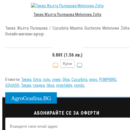
Тиква Жълта Пъпешова Melonowa Zolta
Тиква Жълта Пъпешова / Cucurbita Maxima Duchesne Melonowa Żółta
Онлайн магазин agrogr..
0.80€ (1.56 лв.)
Купи
Етикети:
Тиква
,
Олга
,
голо
,
семе
,
Olga
,
Cucurbita
,
pepo
,
PUMPKINS
,
SQUASH
,
Тикви
,
гладка
,
tikva
,
vegetable
,
seeds
,
AgroGradina.BG
АБОНИРАЙТЕ СЕ ЗА ОФЕРТИ