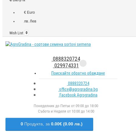
€ Euro
лв. Лев
Wish List
0
0888320724
029974331
Поискайте обратно обаждане
0888320724
office@agrogradina.bg
Facebook Agrogradina
Понеделник до Петък от 09:00 до 18:00
Събота и Неделя от 10:00 до 14:00
0
Продукта,
за
0.00€ (0.00 лв.)