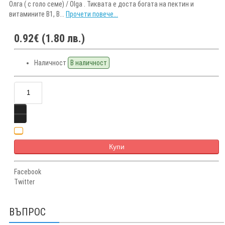
Олга ( с голо семе) / Olga . Тиквата е доста богата на пектин и
витамините В1, В...
Прочети повече...
0.92€ (1.80 лв.)
Наличност
В наличност
Купи
Facebook
Twitter
ВЪПРОС