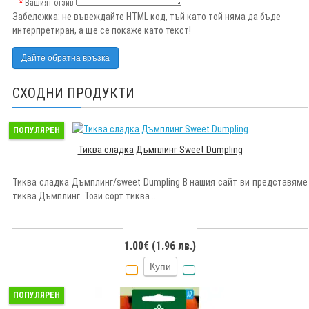
Вашият отзив
Забележка:
не въвеждайте HTML код, тъй като той няма да бъде
интерпретиран, а ще се покаже като текст!
Дайте обратна връзка
СХОДНИ ПРОДУКТИ
ПОПУЛЯРЕН
Тиква сладка Дъмплинг Sweet Dumpling
Тиква сладка Дъмплинг/sweet Dumpling В нашия сайт ви представяме
тиква Дъмплинг. Този сорт тиква ..
1.00€ (1.96 лв.)
Купи
ПОПУЛЯРЕН