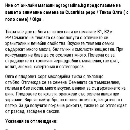
Ние от он-лайн магазин agrogradina.bg представяме на
вашето внимание семена за Cucurbita pepo / Тиква Олга ( с
голо семе) / Olga .
Тиквата е доста богата на пектин и витамините В1, В2 и
РР.
Семките на тиквата
са прословути с отличните си
хранителни и лечебни свойства. Вкусните тиквени семки
съдържат много масла, белтъчни и смолисти вещества. При
консумация не бива да се осоляват много. Полезни са за
страдащите от хронични чернодробни възпаления, гастрит,
колит, анемия, хипертония и остеопороза.
Олга е плодовит сорт маслодайна тиква с пълзящо
стъбло. Отглежда се за семена. Семената са тъмнозелени,
големи и без люспа, много вкусни, ценени за съдържанието на
цинк. Плодовете са кръгли, оранжеви със зелени ивици при
узряване. Виреят най-добре на слънчево място, защитено от
вятър. За да получите по-ранна реколта, тиквите се отглеждат
от разсад, засаден в саксии.
Указания за отглеждане: