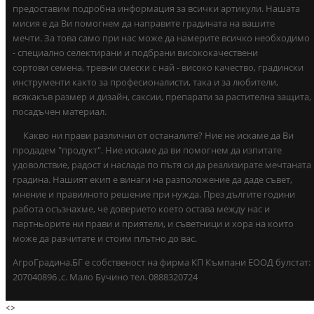
предоставим подробна информация за всички артикули. Нашата
мисия е да Ви помогнем да направите градината на вашите
мечти. За това само при нас може да намерите всичко необходимо
- специално селектирани и подбрани висококачествени
сортови семена, тревни смески с най - високо качество, градински
инструменти както за професионалисти, така и за любители,
всякакъв размер и дизайн, саксии, препарати за растителна защита,
посадъчен материал.
Какво ни прави различни от останалите? Ние не искаме да Ви
продадем "продукт". Ние искаме да ви помогнем да изпитате
удоволствие, радост и наслада по пътя си да реализирате мечтаната
градина. Нашият екип е винаги на разположение да даде съвет,
мнение и правилното решение при нужда. През дългите години
работа осъзнахме, че доверието което остава между нас и
партньорите ни прави и приятели, и съветници и хора на които
може да разчитате и стоим плътно до вас.
АгроГрадина.БГ е собственост на фирма КП Къмпани ЕООД булстат:
207040896 ,с. Мало Бучино тел. 0888320724
<
>