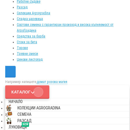
Работни съдове
Разсад
Селекции Agrogradina
Сладка царевица
Сортови семена с гарантиран произход и висока кълняемост от
АгроГрадина
Средства за борба
Стоки за бита
Торове
Тревни смеси
Ценови листопад
Например напишете,
домат розова магия
КАТАЛОГ
НАЧАЛО
КОЛЕКЦИИ AGROGRADINA
СЕМЕНА
РАЗСАД
NEW
ЛУКОВИЦИ