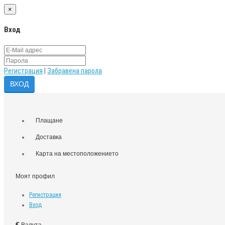
×
Вход
Регистрация
|
Забравена парола
Плащане
Доставка
Карта на местоположението
Моят профил
Регистрация
Вход
€
Валута