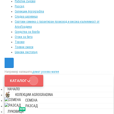
Работни съдове
Разсад
Селекции Agrogradina
Сладка царевица
Сортови семена с гарантиран произход и висока кълняемост от
АгроГрадина
Средства за борба
Стоки за бита
Торове
Тревни смеси
Ценови листопад
Например напишете,
домат розова магия
КАТАЛОГ
НАЧАЛО
КОЛЕКЦИИ AGROGRADINA
СЕМЕНА
РАЗСАД
NEW
ЛУКОВИЦИ