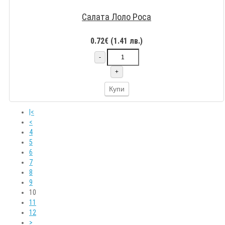
Салата Лоло Роса
0.72€ (1.41 лв.)
-
+
Купи
|<
<
4
5
6
7
8
9
10
11
12
>