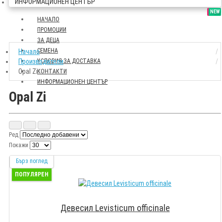
ИНФОРМАЦИОНЕН ЦЕНТЪР
SALE
NEW
НАЧАЛО
ПРОМОЦИИ
ЗА ДЕЦА
СЕМЕНА
Начало
Производители
УСЛОВИЯ ЗА ДОСТАВКА
Opal Zi
КОНТАКТИ
ИНФОРМАЦИОНЕН ЦЕНТЪР
Opal Zi
Ред
Покажи
Бърз поглед
ПОПУЛЯРЕН
Девесил Levisticum officinale