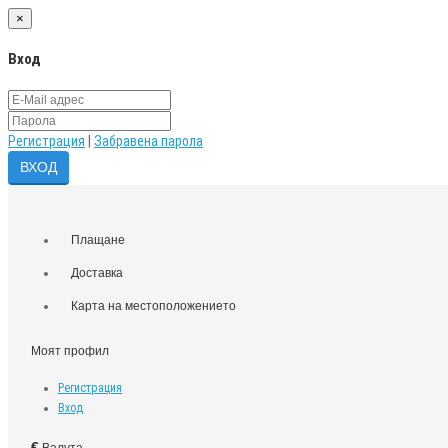
×
Вход
Регистрация
|
Забравена парола
Плащане
Доставка
Карта на местоположението
Моят профил
Регистрация
Вход
€
Валута