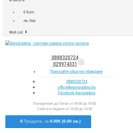
€ Euro
лв. Лев
Wish List
0
0888320724
029974331
Поискайте обратно обаждане
0888320724
office@agrogradina.bg
Facebook Agrogradina
Понеделник до Петък от 09:00 до 18:00
Събота и Неделя от 10:00 до 14:00
0
Продукта,
за
0.00€ (0.00 лв.)