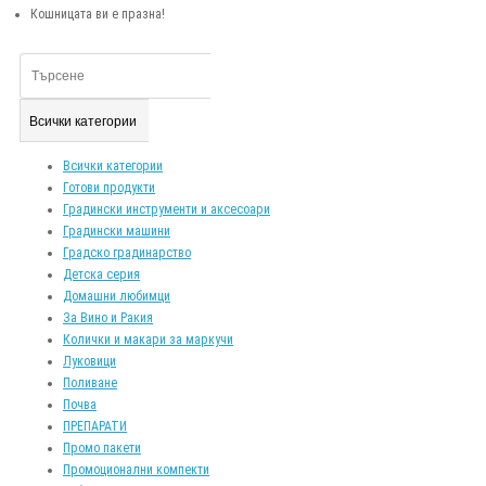
Кошницата ви е празна!
Всички категории
Всички категории
Готови продукти
Градински инструменти и аксесоари
Градински машини
Градско градинарство
Детска серия
Домашни любимци
За Вино и Ракия
Колички и макари за маркучи
Луковици
Поливане
Почва
ПРЕПАРАТИ
Промо пакети
Промоционални компекти