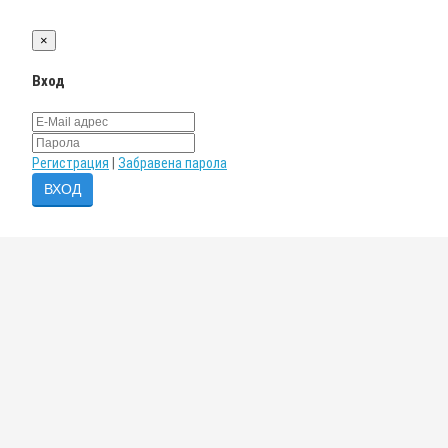
×
Вход
Регистрация
|
Забравена парола