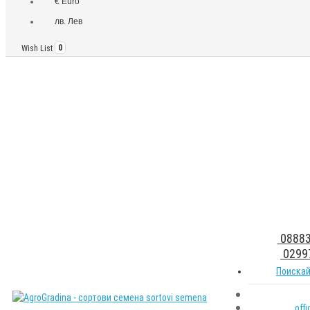
€ Euro
лв. Лев
Wish List
0
08883
0299
Поискай
off