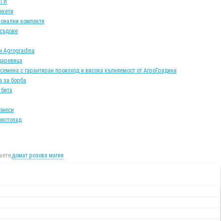
АТИ
акети
онални компекти
 съдове
и Agrogradina
царевица
 семена с гарантиран произход и висока кълняемост от АгроГрадина
а за борба
 бита
смеси
листопад
ете,
домат розова магия