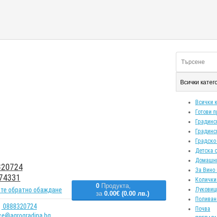
Всички кате
Всички 
Готови 
Градинс
Градинс
Градско
Детска 
Домашн
20724
За Вино 
74331
Колички
0
Продукта,
те обратно обаждане
Луковиц
за
0.00€ (0.00 лв.)
Поливан
0888320724
Почва
ice@agrogradina.bg