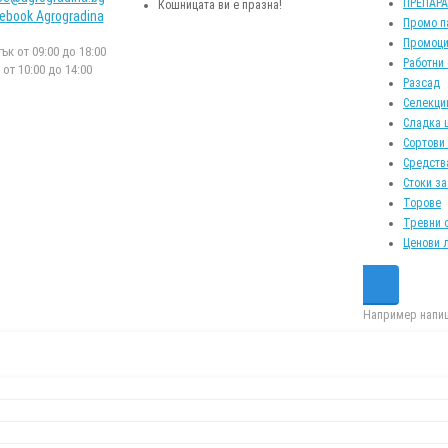
ПРЕПАР
Кошницата ви е празна!
ebook Agrogradina
Промо п
Промоци
к от 09:00 до 18:00
Работни
от 10:00 до 14:00
Разсад
Селекци
Сладка 
Сортови
Средств
Стоки за
Торове
Тревни 
Ценови 
Например напиш