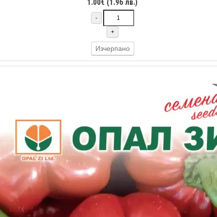
1.00€ (1.96 лв.)
-
+
Изчерпано