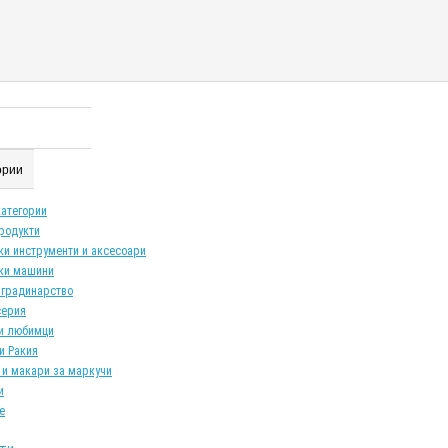
гории
категории
продукти
ки инструменти и аксесоари
ки машини
 градинарство
серия
и любимци
и Ракия
 и макари за маркучи
и
е