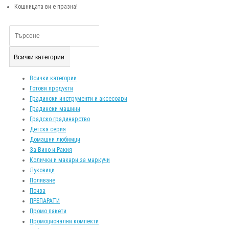
Кошницата ви е празна!
Всички категории
Всички категории
Готови продукти
Градински инструменти и аксесоари
Градински машини
Градско градинарство
Детска серия
Домашни любимци
За Вино и Ракия
Колички и макари за маркучи
Луковици
Поливане
Почва
ПРЕПАРАТИ
Промо пакети
Промоционални компекти