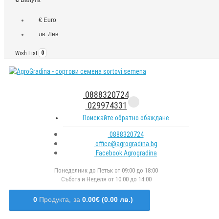
€ Euro
лв. Лев
Wish List
0
0888320724
029974331
Поискайте обратно обаждане
0888320724
office@agrogradina.bg
Facebook Agrogradina
Понеделник до Петък от 09:00 до 18:00
Събота и Неделя от 10:00 до 14:00
0
Продукта,
за
0.00€ (0.00 лв.)