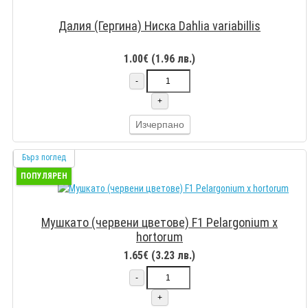
Далия (Гергина) Ниска Dahlia variabillis
1.00€ (1.96 лв.)
-
+
Изчерпано
Бърз поглед
ПОПУЛЯРЕН
Мушкато (червени цветове) F1 Pelargonium x
hortorum
1.65€ (3.23 лв.)
-
+