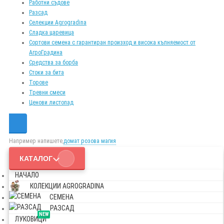
Работни съдове
Разсад
Селекции Agrogradina
Сладка царевица
Сортови семена с гарантиран произход и висока кълняемост от
АгроГрадина
Средства за борба
Стоки за бита
Торове
Тревни смеси
Ценови листопад
Например напишете,
домат розова магия
КАТАЛОГ
НАЧАЛО
КОЛЕКЦИИ AGROGRADINA
СЕМЕНА
РАЗСАД
NEW
ЛУКОВИЦИ