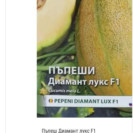
Пъпеш Диамант лукс F1