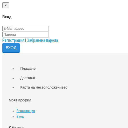
×
Вход
Регистрация
|
Забравена парола
Плащане
Доставка
Карта на местоположението
Моят профил
Регистрация
Вход
€
Валута