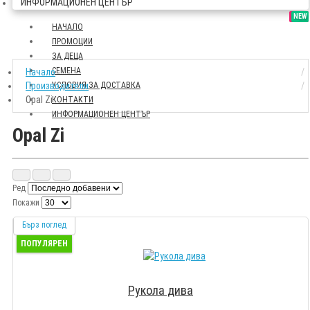
ИНФОРМАЦИОНЕН ЦЕНТЪР
SALE
NEW
НАЧАЛО
ПРОМОЦИИ
ЗА ДЕЦА
СЕМЕНА
Начало
Производители
УСЛОВИЯ ЗА ДОСТАВКА
Opal Zi
КОНТАКТИ
ИНФОРМАЦИОНЕН ЦЕНТЪР
Opal Zi
Ред
Покажи
Бърз поглед
ПОПУЛЯРЕН
Рукола дива