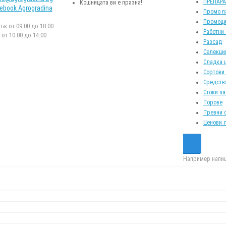
ПРЕПАР
Кошницата ви е празна!
ebook Agrogradina
Промо п
Промоци
к от 09:00 до 18:00
Работни
от 10:00 до 14:00
Разсад
Селекци
Сладка 
Сортови
Средств
Стоки за
Торове
Тревни 
Ценови 
Например напиш