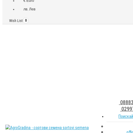
€ Euro
лв. Лев
Wish List
0
08883
0299
Поискай
off