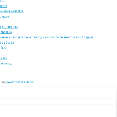
АТИ
акети
онални компекти
 съдове
и Agrogradina
царевица
 семена с гарантиран произход и висока кълняемост от АгроГрадина
а за борба
 бита
смеси
листопад
ете,
домат розова магия