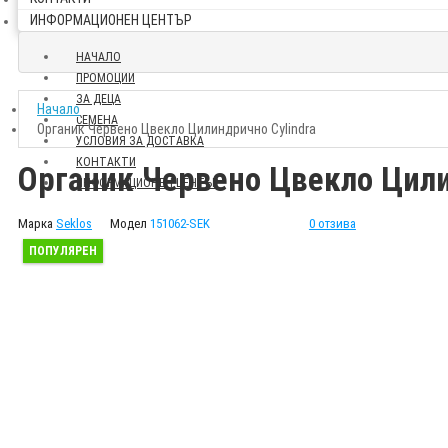
ИНФОРМАЦИОНЕН ЦЕНТЪР
НАЧАЛО
ПРОМОЦИИ
ЗА ДЕЦА
Начало
СЕМЕНА
Органик Червено Цвекло Цилиндрично Cylindra
УСЛОВИЯ ЗА ДОСТАВКА
КОНТАКТИ
Органик Червено Цвекло Цили
ИНФОРМАЦИОНЕН ЦЕНТЪР
Марка
Seklos
Модел
151062-SEK
0 отзива
ПОПУЛЯРЕН