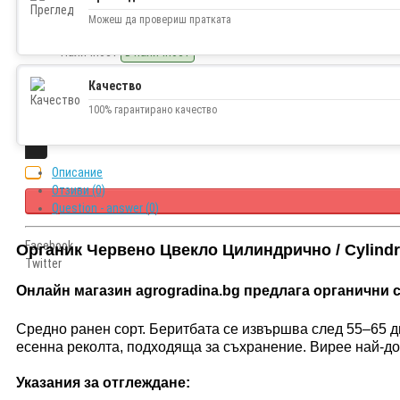
1.43€ (2.80 лв.)
Можеш да провериш пратката
Наличност
В наличност
Качество
100% гарантирано качество
Описание
Отзиви (0)
Question - answer (0)
Facebook
Органик Червено Цвекло Цилиндрично / Cylind
Twitter
Онлайн магазин agrogradina.bg предлага органични 
Средно ранен сорт. Беритбата се извършва след 55–65 д
есенна реколта, подходяща за съхранение. Вирее най-до
Указания за отглеждане: