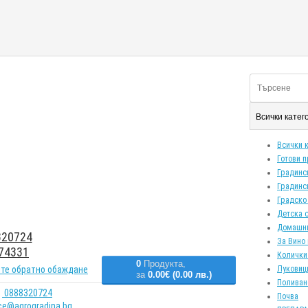
Всички кате
Всички 
Готови 
Градинс
Градинс
Градско
Детска 
Домашн
20724
За Вино 
74331
Колички
0
Продукта,
те обратно обаждане
Луковиц
за
0.00€ (0.00 лв.)
Поливан
0888320724
Почва
ice@agrogradina.bg