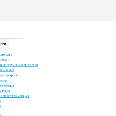
гории
категории
продукти
ки инструменти и аксесоари
ки машини
 градинарство
серия
и любимци
и Ракия
 и макари за маркучи
и
е