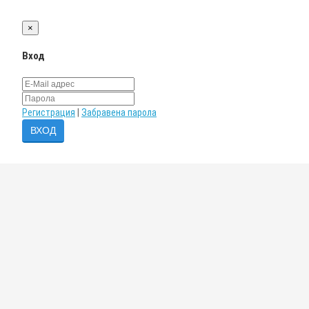
×
Вход
Регистрация
|
Забравена парола