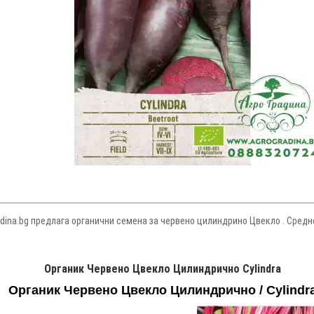
dina.bg предлага органични семена за червено цилиндрино Цвекло . Средно
Органик Червено Цвекло Цилиндрично Cylindra
Органик Червено Цвекло Цилиндрично / Cylindr