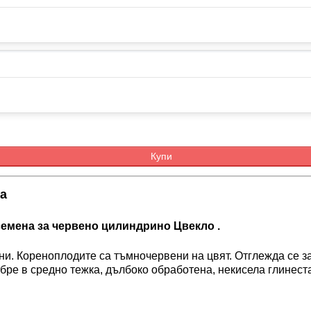
Купи
ra
семена за червено цилиндрино Цвекло .
ни. Кореноплодите са тъмночервени на цвят. Отглежда се за
бре в средно тежка, дълбоко обработена, некисела глинест