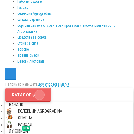
Работни съдове
Разсад
Селекции Agrogradina
Сладка царевица
Сортови семена с гарантиран произход и висока кълняемост от
АгроГрадина
Средства за борба
Стоки за бита
Торове
Тревни смеси
Ценови листопад
Например напишете,
домат розова магия
КАТАЛОГ
НАЧАЛО
КОЛЕКЦИИ AGROGRADINA
СЕМЕНА
РАЗСАД
NEW
ЛУКОВИЦИ