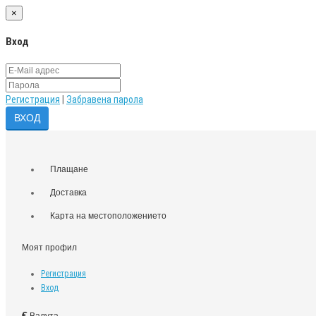
×
Вход
Регистрация
|
Забравена парола
Плащане
Доставка
Карта на местоположението
Моят профил
Регистрация
Вход
€
Валута