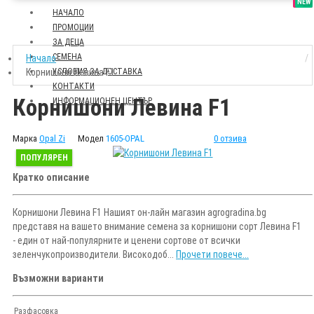
SALE
NEW
НАЧАЛО
ПРОМОЦИИ
ЗА ДЕЦА
СЕМЕНА
Начало
Корнишони Левина F1
УСЛОВИЯ ЗА ДОСТАВКА
КОНТАКТИ
Корнишони Левина F1
ИНФОРМАЦИОНЕН ЦЕНТЪР
Марка
Opal Zi
Модел
1605-OPAL
0 отзива
ПОПУЛЯРЕН
Кратко описание
Корнишони Левина F1 Нашият он-лайн магазин agrogradina.bg
представя на вашето внимание семена за корнишони сорт Левина F1
- един от най-популярните и ценени сортове от всички
зеленчукопроизводители. Високодоб...
Прочети повече...
Възможни варианти
Разфасовка