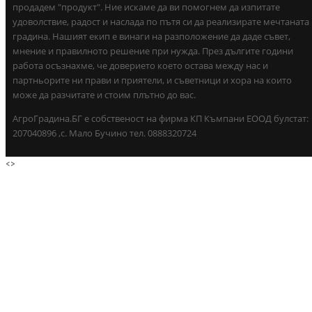
продадем "продукт". Ние искаме да ви помогнем да изпитате
удоволствие, радост и наслада по пътя си да реализирате мечтаната
градина. Нашият екип е винаги на разположение да даде съвет,
мнение и правилното решение при нужда. През дългите години
работа осъзнахме, че доверието което остава между нас и
партньорите ни прави и приятели, и съветници и хора на които
може да разчитате и стоим плътно до вас.
АгроГрадина.БГ е собственост на фирма КП Къмпани ЕООД булстат:
207040896 ,с. Мало Бучино тел. 0888320724
<
>