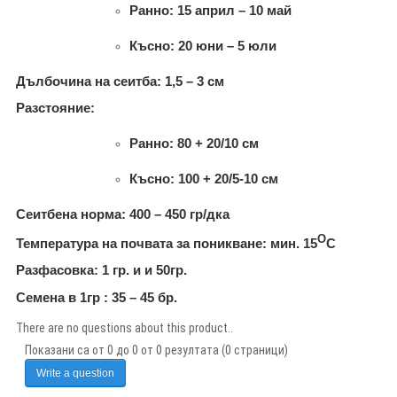
Ранно:
15 април – 10 май
Късно
:
20 юни – 5 юли
Дълбочина на сеитба
:
1
,5
–
3
см
Разстояние
:
Ранно: 80 + 20
/10
см
Късно
: 100 + 20/
5-
10
см
Сеитбена норма:
400 – 450 гр/
дка
О
Температура на почвата за поникване
:
мин. 15
С
Разфасовка
:
1 гр. и и 50гр.
Семена в 1гр :
35 – 45
бр.
There are no questions about this product..
Показани са от 0 до 0 от 0 резултата (0 страници)
Write a question