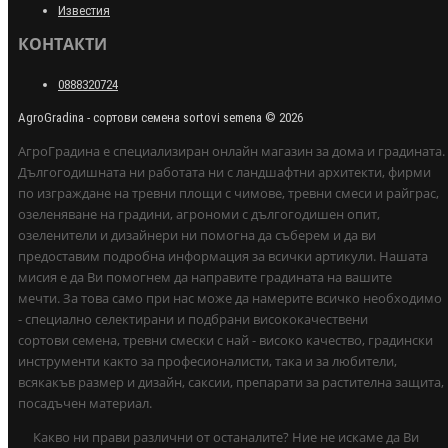
Известия
КОНТАКТИ
0888320724
AgroGradina - сортови семена sortovi semena © 2026
АгроГрадина е специализиран онлайн магазин за дома и градината.
Дългогодишната ни работата ни с ландшафтни архитекти, фирми
по изграждане на тревни площи с чимове, тревни смеси и райграс,
озеленяване на градини, агрономи с дългогодишен опит,
озеленители и дизайнери ни помогна да съберем и да ви
предоставим подробна информация за всички артикули. Нашата
мисия е да Ви помогнем да направите градината на вашите
мечти. За това само при нас може да намерите всичко необходимо
- специално селектирани и подбрани висококачествени
сортови семена, тревни смески с най - високо качество, градински
инструменти както за професионалисти, така и за любители,
всякакъв размер и дизайн, саксии, препарати за растителна защита,
посадъчен материал.
Какво ни прави различни от останалите? Ние не искаме да Ви