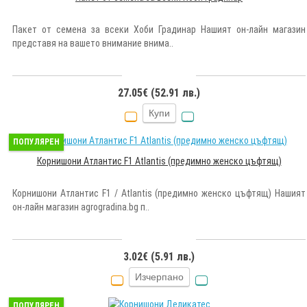
Пакет от семена за всеки Хоби Градинар Нашият он-лайн магазин
представя на вашето внимание внима..
27.05€ (52.91 лв.)
Купи
ПОПУЛЯРЕН
Корнишони Атлантис F1 Atlantis (предимно женско цъфтящ)
Корнишони Атлантис F1 / Atlantis (предимно женско цъфтящ) Нашият
он-лайн магазин agrogradina.bg п..
3.02€ (5.91 лв.)
Изчерпано
ПОПУЛЯРЕН