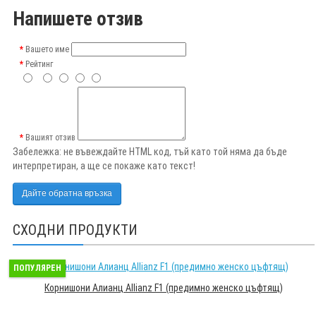
Напишете отзив
Вашето име
Рейтинг
Вашият отзив
Забележка:
не въвеждайте HTML код, тъй като той няма да бъде
интерпретиран, а ще се покаже като текст!
Дайте обратна връзка
СХОДНИ ПРОДУКТИ
ПОПУЛЯРЕН
Корнишони Алианц Allianz F1 (предимно женско цъфтящ)