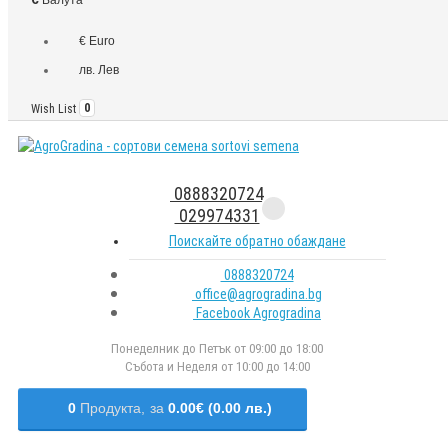
€ Euro
лв. Лев
Wish List
0
0888320724
029974331
Поискайте обратно обаждане
0888320724
office@agrogradina.bg
Facebook Agrogradina
Понеделник до Петък от 09:00 до 18:00
Събота и Неделя от 10:00 до 14:00
0
Продукта,
за
0.00€ (0.00 лв.)