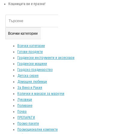
Кошницата ви е празна!
Всички категории
Всички категории
Готови продукти
Градински инструменти и аксесоари
Градински машини
Градско градинарство
Детска серия
Домашни любимци
За Вино и Ракия
Колички и макари за маркучи
Луковици
Поливане
Почва
ПРЕПАРАТИ
Промо пакети
Промоционални компекти