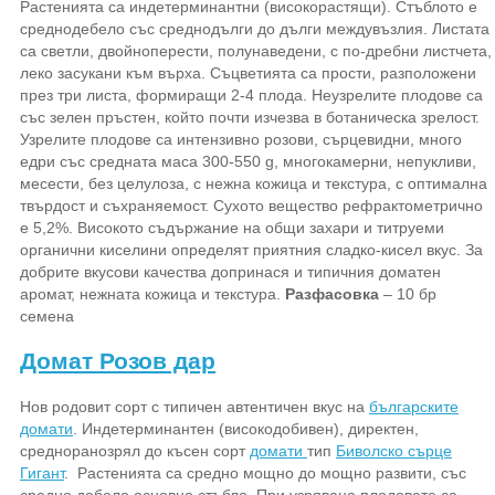
Растенията са индетерминантни (високорастящи). Стъблото е
среднодебело със среднодълги до дълги междувъзлия. Листата
са светли, двойноперести, полунаведени, с по-дребни листчета,
леко засукани към върха. Съцветията са прости, разположени
през три листа, формиращи 2-4 плода. Неузрелите плодове са
със зелен пръстен, който почти изчезва в ботаническа зрелост.
Узрелите плодове са интензивно розови, сърцевидни, много
едри със средната маса 300-550 g, многокамерни, непукливи,
месести, без целулоза, с нежна кожица и текстура, с оптимална
твърдост и съхраняемост. Сухото вещество рефрактометрично
е 5,2%. Високото съдържание на общи захари и титруеми
органични киселини определят приятния сладко-кисел вкус. За
добрите вкусови качества допринася и типичния доматен
аромат, нежната кожица и текстура.
Разфасовка
– 10 бр
семена
Домат Розов дар
Нов родовит сорт с типичен автентичен вкус на
българските
домати
. Индетерминантен (високодобивен), директен,
средноранозрял до късен сорт
домати
тип
Биволско сърце
Гигант
. Растенията са средно мощно до мощно развити, със