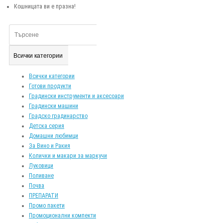
Кошницата ви е празна!
Всички категории
Всички категории
Готови продукти
Градински инструменти и аксесоари
Градински машини
Градско градинарство
Детска серия
Домашни любимци
За Вино и Ракия
Колички и макари за маркучи
Луковици
Поливане
Почва
ПРЕПАРАТИ
Промо пакети
Промоционални компекти