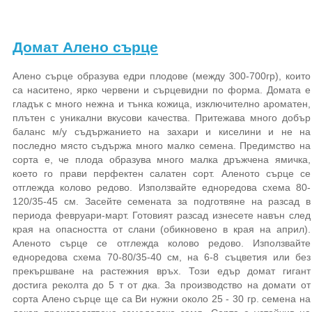
Домат Алено сърце
Алено сърце образува едри плодове (между 300-700гр), които
са наситено, ярко червени и сърцевидни по форма. Домата е
гладък с много нежна и тънка кожица, изключително ароматен,
плътен с уникални вкусови качества. Притежава много добър
баланс м/у съдържанието на захари и киселини и не на
последно място съдържа много малко семена. Предимство на
сорта е, че плода образува много малка дръжчена ямичка,
което го прави перфектен салатен сорт. Аленото сърце се
отглежда колово редово. Използвайте едноредова схема 80-
120/35-45 см. Засейте семената за подготвяне на разсад в
периода февруари-март. Готовият разсад изнесете навън след
края на опасността от слани (обикновено в края на април).
Аленото сърце се отглежда колово редово. Използвайте
едноредова схема 70-80/35-40 см, на 6-8 съцветия или без
прекършване на растежния връх. Този едър домат гигант
достига реколта до 5 т от дка. За производство на домати от
сорта Алено сърце ще са Ви нужни около 25 - 30 гр. семена на