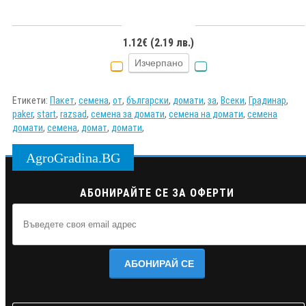
1.12€ (2.19 лв.)
Изчерпано
Етикети:
Пакет
,
семена
,
от
,
български
,
домати
,
за
,
Всеки
,
Градинар
,
paker
,
start
,
razsad
,
семена за домати
,
семена на домати
,
семена
домати
,
семена
,
домат
,
домати
,
AgroGradina.BG
АБОНИРАЙТЕ СЕ ЗА ОФЕРТИ
АБОНИРАЙ СЕ