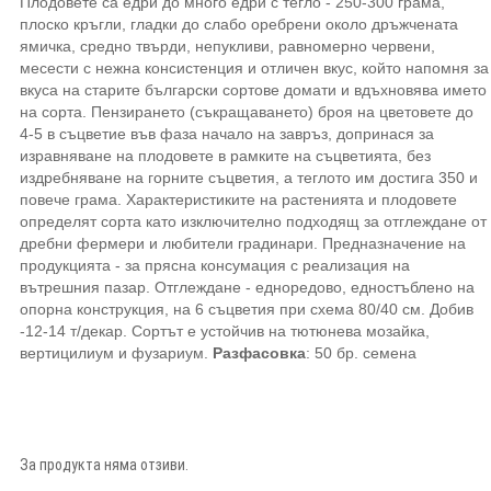
Плодовете са едри до много едри с тегло - 250-300 грама,
плоско кръгли, гладки до слабо оребрени около дръжчената
ямичка, средно твърди, непукливи, равномерно червени,
месести с нежна консистенция и отличен вкус, който напомня за
вкуса на старите български сортове домати и вдъхновява името
на сорта. Пензирането (съкращаването) броя на цветовете до
4-5 в съцветие във фаза начало на завръз, допринася за
изравняване на плодовете в рамките на съцветията, без
издребняване на горните съцветия, а теглото им достига 350 и
повече грама. Характеристиките на растенията и плодовете
определят сорта като изключително подходящ за отглеждане от
дребни фермери и любители градинари. Предназначение на
продукцията - за прясна консумация с реализация на
вътрешния пазар. Отглеждане - едноредово, едностъблено на
опорна конструкция, на 6 съцветия при схема 80/40 см. Добив
-12-14 т/декар. Сортът е устойчив на тютюнева мозайка,
вертицилиум и фузариум.
Разфасовка
: 50 бр. семена
За продукта няма отзиви.