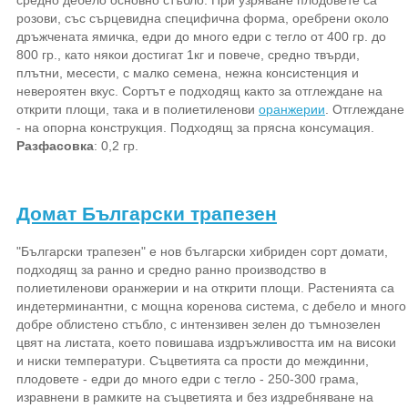
средно дебело основно стъбло. При узряване плодовете са
розови, със сърцевидна специфична форма, оребрени около
дръжчената ямичка, едри до много едри с тегло от 400 гр. до
800 гр., като някои достигат 1кг и повече, средно твърди,
плътни, месести, с малко семена, нежна консистенция и
невероятен вкус. Сортът е подходящ както за отглеждане на
открити площи, така и в полиетиленови
оранжерии
. Отглеждане
- на опорна конструкция. Подходящ за прясна консумация.
Разфасовка
: 0,2 гр.
Домат Български трапезен
"Български трапезен" е нов български хибриден сорт домати,
подходящ за ранно и средно ранно производство в
полиетиленови оранжерии и на открити площи. Растенията са
индетерминантни, с мощна коренова система, с дебело и много
добре облистено стъбло, с интензивен зелен до тъмнозелен
цвят на листата, което повишава издръжливостта им на високи
и ниски температури. Съцветията са прости до междинни,
плодовете - едри до много едри с тегло - 250-300 грама,
изравнени в рамките на съцветията и без издребняване на