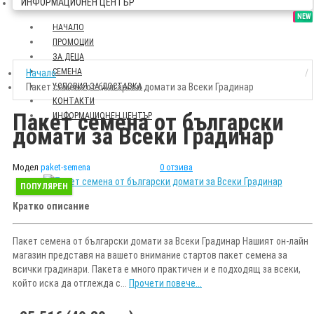
ИНФОРМАЦИОНЕН ЦЕНТЪР
SALE
NEW
НАЧАЛО
ПРОМОЦИИ
ЗА ДЕЦА
СЕМЕНА
Начало
Пакет семена от български домати за Всеки Градинар
УСЛОВИЯ ЗА ДОСТАВКА
КОНТАКТИ
Пакет семена от български
ИНФОРМАЦИОНЕН ЦЕНТЪР
домати за Всеки Градинар
Модел
paket-semena
0 отзива
ПОПУЛЯРЕН
Кратко описание
Пакет семена от български домати за Всеки Градинар Нашият он-лайн
магазин представя на вашето внимание стартов пакет семена за
всички градинари. Пакета е много практичен и е подходящ за всеки,
който иска да отглежда с...
Прочети повече...