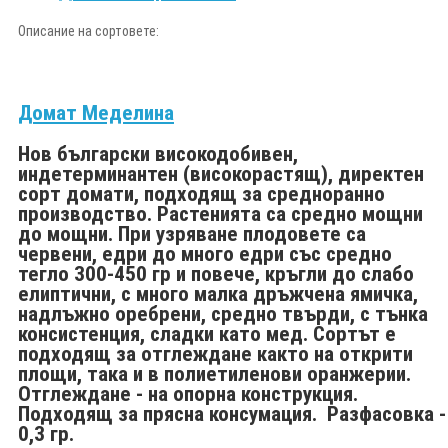
Описание на сортовете:
Домат
Меделина
Нов български високодобивен,
индетерминантен (високорастящ), директен
сорт домати, подходящ за средноранно
производство. Растенията са средно мощни
до мощни. При узряване плодовете са
червени, едри до много едри със средно
тегло 300-450 гр и повече, кръгли до слабо
елиптични, с много малка дръжчена ямичка,
надлъжно оребрени, средно твърди, с тънка
консистенция, сладки като мед. Сортът е
подходящ за отглеждане както на открити
площи, така и в полиетиленови оранжерии.
Отглеждане - на опорна конструкция.
Подходящ за прясна консумация.
Разфасовка
-
0,3 гр.