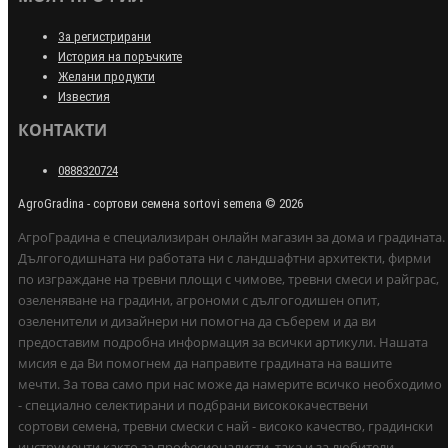
За регистрирани
История на поръчките
Желани продукти
Известия
КОНТАКТИ
0888320724
AgroGradina - сортови семена sortovi semena © 2026
АгроГрадина е специализиран онлайн магазин за дома и градината.
Дългогодишната ни работата ни с ландшафтни архитекти, фирми
по изграждане на тревни площи с чимове, тревни смеси и райграс,
озеленяване на градини, агрономи с дългогодишен опит,
озеленители и дизайнери ни помогна да съберем и да ви
предоставим подробна информация за всички артикули. Нашата
мисия е да Ви помогнем да направите градината на вашите
мечти. За това само при нас може да намерите всичко необходимо
- специално селектирани и подбрани висококачествени
сортови семена, тревни смески с най - високо качество, градински
инструменти както за професионалисти, така и за любители,