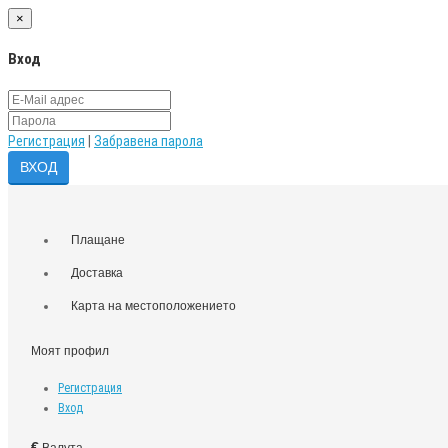
×
Вход
Регистрация
|
Забравена парола
Плащане
Доставка
Карта на местоположението
Моят профил
Регистрация
Вход
€
Валута