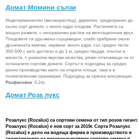
Домат Момини сълзи
Индетерминантен (високорастящ), директен, средноранен до
късен сорт домати, с много едри плодове. Растенията са
мощно развити, с неограничен растеж на вегетационния връх.
Плодовете са удължено-сърцевидни, слабо оребрени около
дръжчената ямичка, червени, много едри, със средно тегло
350-500 г, като достигат и до 1 кг, средно твърди, плътни и
месести, с уникални вкусови качества, рязко отличаващи се от
останалите сортове домати. Сортът е подходящ за средно
ранно производство както на открити площи, така и в
полиетиленови оранжерии. Подходящ за прясна консумация.
Разфасовка
: 0,2гр.
Домат Роза лукс
Розалукс (Rozalux) са сортови семена от тип розов гигант.
Розалукс (Rozalux) е нов сорт за 2019г. Сорта Розалукс
(Rozalux) е дело на водеща фирма в производството и
селектирането на висококачествени сортови семена в