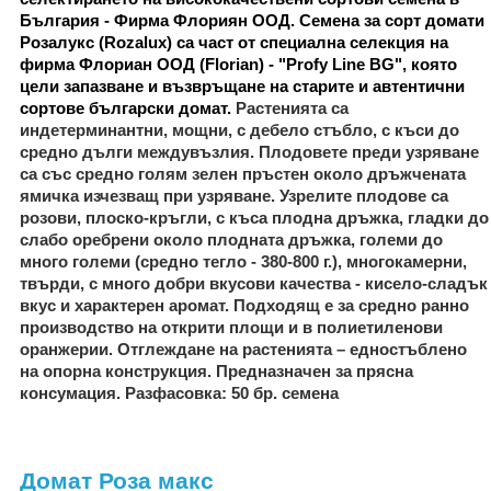
България - Фирма Флориян ООД. Семена за сорт домати
Розалукс (Rozalux) са част от
специална селекция на
фирма Флориан ООД (Florian) - "Profy Line BG", която
цели запазване и възвръщане на старите и автентични
сортове български домат.
Растенията са
индетерминантни, мощни, с дебело стъбло, с къси до
средно дълги междувъзлия. Плодовете преди узряване
са със средно голям зелен пръстен около дръжчената
ямичка изчезващ при узряване. Узрелите плодове са
розови, плоско-кръгли, с къса плодна дръжка, гладки до
слабо оребрени около плодната дръжка, големи до
много големи (средно тегло - 380-800 г.), многокамерни,
твърди, с много добри вкусови качества - кисело-сладък
вкус и характерен аромат. Подходящ е за средно ранно
производство на открити площи и в полиетиленови
оранжерии. Отглеждане на растенията – едностъблено
на опорна конструкция. Предназначен за прясна
консумация.
Разфасовка
: 50 бр. семена
Домат Роза макс