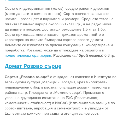
Сорта е индетерминантен (колов), средно ранен и директен
(може да пазите семена от него). Сорта впечатлява със своя
наситен, розов цвят и внушителни размери. Средното тегло на
гиганта Розамакс варира около 350 - 500 гр., а не рядко може
да видите и плодове, достигащи рекордните 1,5 кг за 1 бр.
Сорта притежава много наситен доматен аромат, който е
характерен за старите български сортове розови домати.
Доматите се използват за прясна консумация, консервиране и
преработка. Розамакс може да отглеждате на открито и в
полиетиленова оранжерия
.
Разфасовка / брой семена:
0,3 гр.
Домат Розово сърце
Сортът „Розово сърце“
е създаден от колектив в Института по
зеленчукови култури „Марица” - Пловдив, чрез многократен
индивидуален отбор в местна популация домати, известна в
района на гр. Пловдив като „Момино сърце“. Преминал е
успешно двугодишно изпитване на РХС (Различимост,
хомогенност и стабилност) в ИАСАС (Изпълнителна агенция по
сортоизпитване, апробация и семеконтрол) и е утвърден от
Експертната комисия при същата агенция за нов сорт.