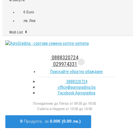
€ Euro
лв. Лев
Wish List
0
0888320724
029974331
Поискайте обратно обаждане
0888320724
office@agrogradina.bg
Facebook Agrogradina
Понеделник до Петък от 09:00 до 18:00
Събота и Неделя от 10:00 до 14:00
0
Продукта,
за
0.00€ (0.00 лв.)