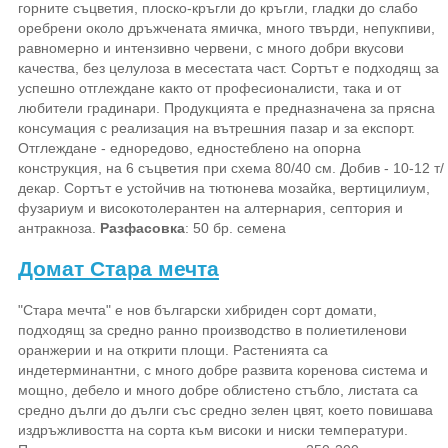
горните съцветия, плоско-кръгли до кръгли, гладки до слабо
оребрени около дръжчената ямичка, много твърди, непукпиви,
равномерно и интензивно червени, с много добри вкусови
качества, без целулоза в месестата част. Сортът е подходящ за
успешно отглеждане както от професионалисти, така и от
любители градинари. Продукцията е предназначена за прясна
консумация с реализация на вътрешния пазар и за експорт.
Отглеждане - едноредово, едностеблено на опорна
конструкция, на 6 съцветия при схема 80/40 см. Добив - 10-12 т/
декар. Сортът е устойчив на тютюнева мозайка, вертицилиум,
фузариум и високотолерантен на алтернария, септория и
антракноза.
Разфасовка
: 50 бр. семена
Домат Стара мечта
"Стара мечта" е нов български хибриден сорт домати,
подходящ за средно ранно производство в полиетиленови
оранжерии и на открити площи. Растенията са
индетерминантни, с много добре развита коренова система и
мощно, дебело и много добре облистено стъбло, листата са
средно дълги до дълги със средно зелен цвят, което повишава
издръжливостта на сорта към високи и ниски температури.