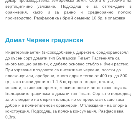
декар производствена земеделска земя. Сорта е устойчив на
вертицилийно увяхване. Подходящ е за отглеждане в
оранжерия, както и за ранно и средноранно полско
производство.
Разфасовка / брой семена:
10 бр. в опаковка
Домат Червен градински
Индетерминантен (високодобивен), директен, средноранозрял
до късен сорт домати тип Български Гигант. Растенията са
много мощно развити, с дебело основно стъбло и буен растеж.
При узряване плодовете са интензивно червени, плоски до
плоско-кръгли, оребрени, много едри с тегло от 400 гр. до 800
гр., като някои достигат 1-1,5 кг, средно твърди, плътни,
месести, с типичен аромат, консистенция и автентичен вкус на
Българските градинските домати тип Гигант. Сортът е подходящ
за отглеждане на открити площи, но се представя също така
добре и в полиетиленови оранжерии. Отглеждане - на опорна
конструкция. Подходящ за прясна консумация.
Разфасовка
:
0,3гр.