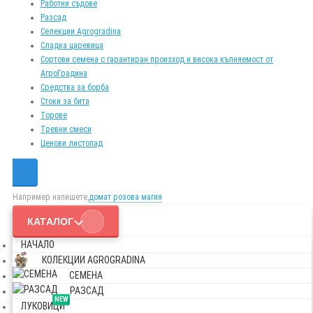
Работни съдове
Разсад
Селекции Agrogradina
Сладка царевица
Сортови семена с гарантиран произход и висока кълняемост от
АгроГрадина
Средства за борба
Стоки за бита
Торове
Тревни смеси
Ценови листопад
Например напишете,
домат розова магия
КАТАЛОГ
НАЧАЛО
КОЛЕКЦИИ AGROGRADINA
СЕМЕНА
РАЗСАД
NEW
ЛУКОВИЦИ