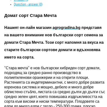
Question - answer (0)
Домат сорт Стара Мечта
Нашият он-лайн магазин
agrogradina.bg
представя
на вашето внимание нов български сорт семена за
домати Стара Мечта. Този сорт напомня за вкуса на
старите български сортове домати и вдъхновява
името на сорта.
"Стара мечта" е нов български хибриден сорт домати,
подходящ за средно ранно производство в
полиетиленови оранжерии и на открити площи.
Растенията са индетерминантни, с много добре развита
коренова система и мощно, дебело и много добре
облистено стъбло, листата са средно дълги до дълги със
средно зелен цвят, което повишава издръжливостта на
сорта към високи и ниски температури. Плодовете са
едри до много едри с тегло - 250-300 грама, плоско