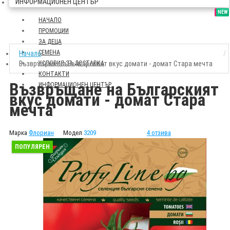
ИНФОРМАЦИОНЕН ЦЕНТЪР
SALE
NEW
НАЧАЛО
ПРОМОЦИИ
ЗА ДЕЦА
СЕМЕНА
Начало
Възвръщане на Българският вкус домати - домат Стара мечта
УСЛОВИЯ ЗА ДОСТАВКА
КОНТАКТИ
Възвръщане на Българският
ИНФОРМАЦИОНЕН ЦЕНТЪР
вкус домати - домат Стара
мечта
Марка
Флориан
Модел
3209
4 отзива
ПОПУЛЯРЕН