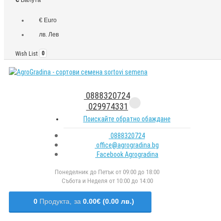
€ Euro
лв. Лев
Wish List
0
0888320724
029974331
Поискайте обратно обаждане
0888320724
office@agrogradina.bg
Facebook Agrogradina
Понеделник до Петък от 09:00 до 18:00
Събота и Неделя от 10:00 до 14:00
0
Продукта,
за
0.00€ (0.00 лв.)