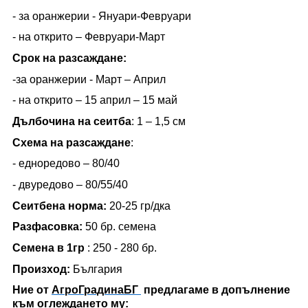
- за оранжерии - Януари-Февруари
- на открито – Февруари-Март
Срок на разсаждане:
-за оранжерии - Март – Април
- на открито – 15 април – 15 май
Дълбочина на сеитба
:
1 – 1,5 см
Схема на разсаждане
:
- едноредово – 80/40
- двуредово – 80/55/40
Сеитбена норма:
20-25 гр/дка
Разфасовка
:
50 бр. семена
Семена в 1гр
:
250 - 280
бр.
Произход:
България
Ние от
АгроГрадинаБГ
предлагаме в допълнение
към оглеждането му: