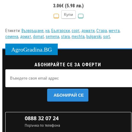
3.06€ (5.98 лв.)
Купи
Етикети:
Възвръщане
,
на
,
Български
,
сорт
,
домати
,
Стара
,
мечта
,
семена
,
домат
,
domat
,
semena
,
stara
,
mechta
,
bulgarski
,
sort
,
AgroGradina.BG
АБОНИРАЙТЕ СЕ ЗА ОФЕРТИ
АБОНИРАЙ СЕ
0888 32 07 24
Поръчка по телефона