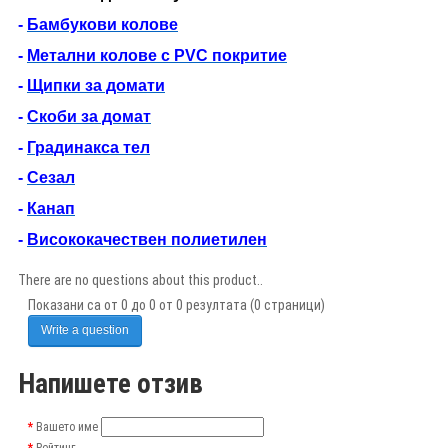
-
Бамбукови колове
-
Метални колове с PVC покритие
-
Щипки за домати
-
Скоби за домат
-
Градинакса тел
-
Сезал
-
Канап
-
Висококачествен полиетилен
There are no questions about this product..
Показани са от 0 до 0 от 0 резултата (0 страници)
Write a question
Напишете отзив
Вашето име