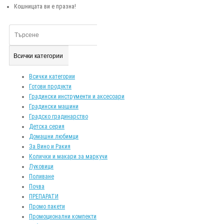
Кошницата ви е празна!
Всички категории
Всички категории
Готови продукти
Градински инструменти и аксесоари
Градински машини
Градско градинарство
Детска серия
Домашни любимци
За Вино и Ракия
Колички и макари за маркучи
Луковици
Поливане
Почва
ПРЕПАРАТИ
Промо пакети
Промоционални компекти