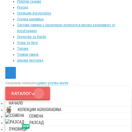
Работни съдове
Разсад
Селекции Agrogradina
Сладка царевица
Сортови семена с гарантиран произход и висока кълняемост от
АгроГрадина
Средства за борба
Стоки за бита
Торове
Тревни смеси
Ценови листопад
Например напишете,
домат розова магия
КАТАЛОГ
НАЧАЛО
КОЛЕКЦИИ AGROGRADINA
СЕМЕНА
РАЗСАД
NEW
ЛУКОВИЦИ