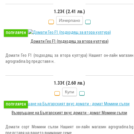
1.23€ (2.41 лв.)
Изчерпано
ПОПУЛЯРЕН
Домати Гео F1 (подходящ за втора култура)
Домати Гео F1 (подходящ за втора култура) Нашият он-лайн магазин
agrogradina.bg представя н..
1.33€ (2.60 лв.)
Купи
ПОПУЛЯРЕН
Възвръщане на Българският вкус домати - домат Момини сълзи
Домати сорт Момини сълзи Нашият он-лайн магазин agrogradina.bg
представя на вашето внимание семе..