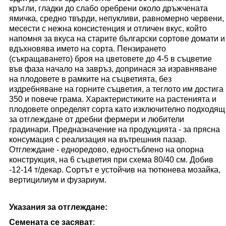
кръгли, гладки до слабо оребрени около дръжчената
ямичка, средно твърди, непукливи, равномерно червени,
месести с нежна консистенция и отличен вкус, който
напомня за вкуса на старите български сортове домати и
вдъхновява името на сорта. Пензирането
(съкращаването) броя на цветовете до 4-5 в съцветие
във фаза начало на завръз, допринася за изравняване
на плодовете в рамките на съцветията, без
издребняване на горните съцветия, а теглото им достига
350 и повече грама. Характеристиките на растенията и
плодовете определят сорта като изключително подходящ
за отглеждане от дребни фермери и любители
градинари. Предназначение на продукцията - за прясна
консумация с реализация на вътрешния пазар.
Отглеждане - едноредово, едностъблено на опорна
конструкция, на 6 съцветия при схема 80/40 см. Добив
-12-14 т/декар. Сортът е устойчив на тютюнева мозайка,
вертицилиум и фузариум.
Указания за отглеждане
:
Семената се засяват
: