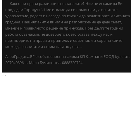
Какво ни прави различни от останалите? Ние не искаме да Ви
продадем "продукт". Ние искаме да ви помогнем да изпитате
удоволствие, радост и наслада по пътя си да реализирате мечтаната
градина. Нашият екип е винаги на разположение да даде съвет,
мнение и правилното решение при нужда. През дългите години
работа осъзнахме, че доверието което остава между нас и
партньорите ни прави и приятели, и съветници и хора на които
може да разчитате и стоим плътно до вас.
АгроГрадина.БГ е собственост на фирма КП Къмпани ЕООД булстат:
207040896 ,с. Мало Бучино тел. 0888320724
<
>