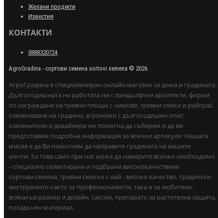
Желани продукти
Известия
КОНТАКТИ
0888320724
AgroGradina - сортови семена sortovi semena © 2026
АгроГрадина е специализиран онлайн магазин за дома и градината.
Дългогодишната ни работата ни с ландшафтни архитекти, фирми
по изграждане на тревни площи с чимове, тревни смеси и райграс,
озеленяване на градини, агрономи с дългогодишен опит,
озеленители и дизайнери ни помогна да съберем и да ви
предоставим подробна информация за всички артикули. Нашата
мисия е да Ви помогнем да направите градината на вашите
мечти. За това само при нас може да намерите всичко необходимо
- специално селектирани и подбрани висококачествени
сортови семена, тревни смески с най - високо качество, градински
инструменти както за професионалисти, така и за любители,
всякакъв размер и дизайн, саксии, препарати за растителна защита,
посадъчен материал.