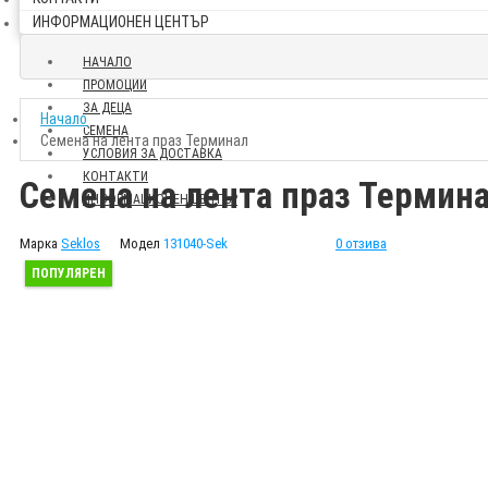
ИНФОРМАЦИОНЕН ЦЕНТЪР
НАЧАЛО
ПРОМОЦИИ
ЗА ДЕЦА
Начало
СЕМЕНА
Семена на лента праз Терминал
УСЛОВИЯ ЗА ДОСТАВКА
КОНТАКТИ
Семена на лента праз Термин
ИНФОРМАЦИОНЕН ЦЕНТЪР
Марка
Seklos
Модел
131040-Sek
0 отзива
ПОПУЛЯРЕН