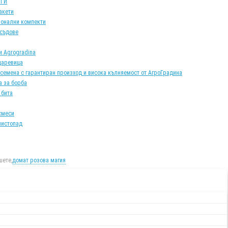
АТИ
акети
онални компекти
 съдове
и Agrogradina
царевица
 семена с гарантиран произход и висока кълняемост от АгроГрадина
а за борба
 бита
смеси
листопад
ете,
домат розова магия