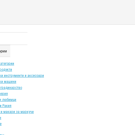
гории
категории
продукти
ки инструменти и аксесоари
ки машини
 градинарство
серия
и любимци
и Ракия
 и макари за маркучи
и
е