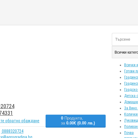
Всички кате
Всички 
Готови 
Градинс
Градинс
Градско
Детска 
Домашн
20724
За Вино 
74331
Колички
0
Продукта,
те обратно обаждане
Луковиц
за
0.00€ (0.00 лв.)
Поливан
0888320724
Почва
ice@agrogradina.bg