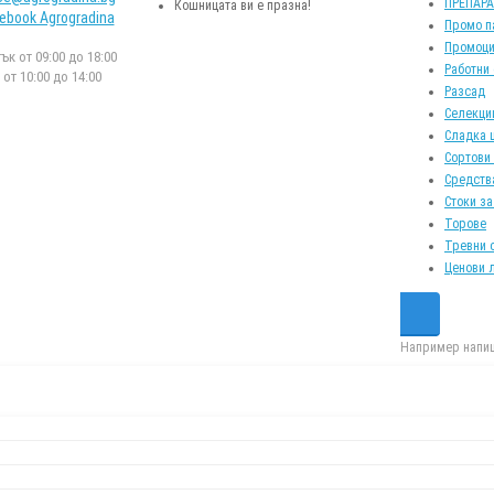
ПРЕПАР
Кошницата ви е празна!
ebook Agrogradina
Промо п
Промоци
к от 09:00 до 18:00
Работни
от 10:00 до 14:00
Разсад
Селекци
Сладка 
Сортови
Средств
Стоки за
Торове
Тревни 
Ценови 
Например напиш