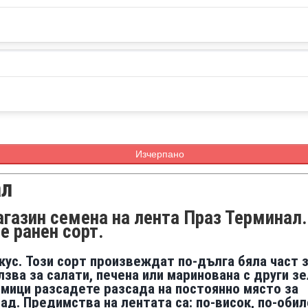
Изчерпано
ал
газин семена на лента Праз Терминал.
е ранен сорт.
кус.
Този сорт произвеждат по-дълга бяла част з
лзва за салати, печена или маринована с други з
мици разсадете разсада на постоянно място за
ад.
Предимства на лентата са: по-висок, по-обил