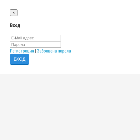
×
Вход
Регистрация
|
Забравена парола