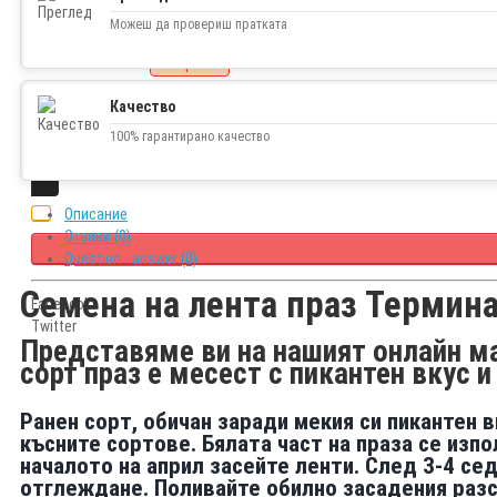
1.99€ (3.89 лв.)
Можеш да провериш пратката
Наличност
изчерпано
Качество
100% гарантирано качество
Описание
Отзиви (0)
Question - answer (0)
Семена на лента праз Термин
Facebook
Twitter
Представяме ви на нашият онлайн ма
сорт праз е месест с пикантен вкус и 
Ранен сорт, обичан заради мекия си пикантен в
късните сортове.
Бялата част на праза се изпо
началото на април засейте ленти.
След 3-4 сед
отглеждане.
Поливайте обилно засадения разс