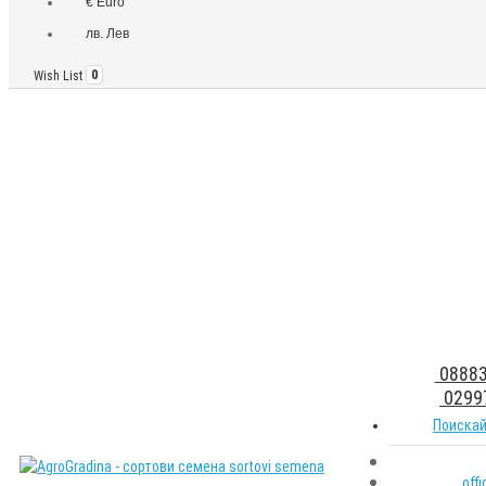
€ Euro
лв. Лев
Wish List
0
08883
0299
Поискай
off