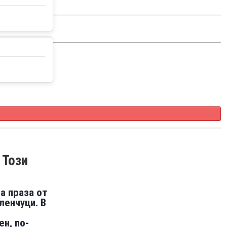
 Този
а праза от
еленчуци.
В
ен, по-