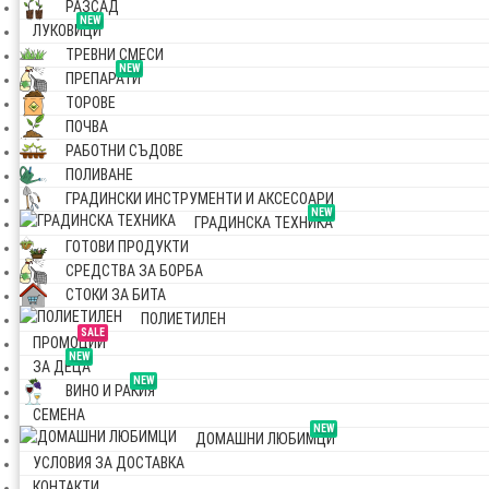
РАЗСАД
NEW
ЛУКОВИЦИ
ТРЕВНИ СМЕСИ
NEW
ПРЕПАРАТИ
ТОРОВЕ
ПОЧВА
РАБОТНИ СЪДОВЕ
ПОЛИВАНЕ
ГРАДИНСКИ ИНСТРУМЕНТИ И АКСЕСОАРИ
NEW
ГРАДИНСКА ТЕХНИКА
ГОТОВИ ПРОДУКТИ
СРЕДСТВА ЗА БОРБА
СТОКИ ЗА БИТА
ПОЛИЕТИЛЕН
SALE
ПРОМОЦИИ
NEW
ЗА ДЕЦА
NEW
ВИНО И РАКИЯ
СЕМЕНА
NEW
ДОМАШНИ ЛЮБИМЦИ
УСЛОВИЯ ЗА ДОСТАВКА
КОНТАКТИ