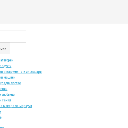
гории
категории
продукти
ки инструменти и аксесоари
ки машини
 градинарство
серия
и любимци
и Ракия
 и макари за маркучи
и
е