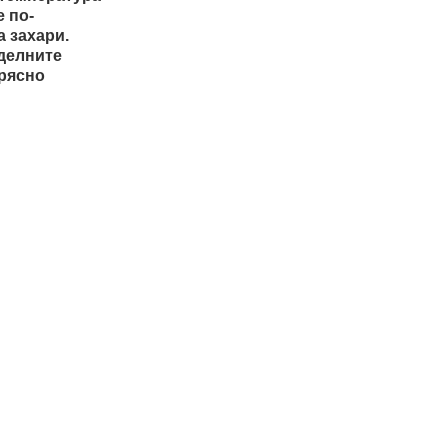
 по-
 захари.
тделните
прясно