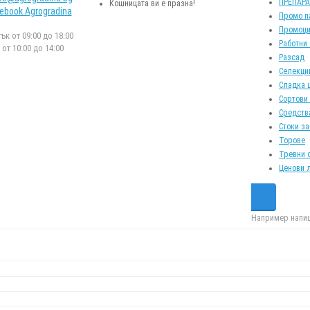
ПРЕПАР
Кошницата ви е празна!
ebook Agrogradina
Промо п
Промоци
к от 09:00 до 18:00
Работни
от 10:00 до 14:00
Разсад
Селекци
Сладка 
Сортови
Средств
Стоки за
Торове
Тревни 
Ценови 
Например напиш