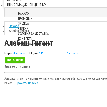
ИНФОРМАЦИОНЕН ЦЕНТЪР
НАЧАЛО
ПРОМОЦИИ
ЗА ДЕЦА
Начало
СЕМЕНА
Алабаш Гигант
УСЛОВИЯ ЗА ДОСТАВКА
КОНТАКТИ
Алабаш Гигант
ИНФОРМАЦИОНЕН ЦЕНТЪР
Марка
Флориан
Модел
247
0 отзива
ПОПУЛЯРЕН
Кратко описание
Алабаш Гигант В нашият онлайн магазин agrogradina.bg ще може да наме
качес...
Прочети повече...