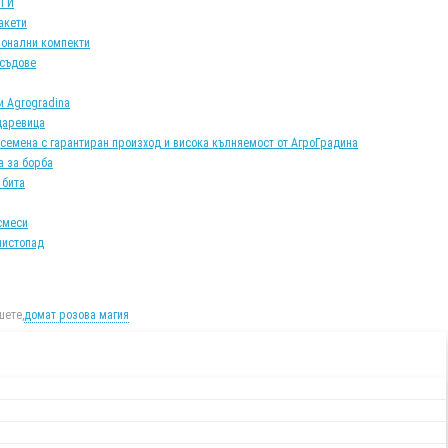
АТИ
акети
онални компекти
 съдове
и Agrogradina
царевица
 семена с гарантиран произход и висока кълняемост от АгроГрадина
а за борба
 бита
смеси
листопад
ете,
домат розова магия