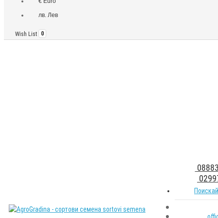
€ Euro
лв. Лев
Wish List
0
08883
0299
Поискай
off