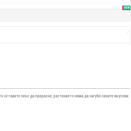
SALE
NEW
го оставите леко да прерасне, растението няма да загуби своите вкусови