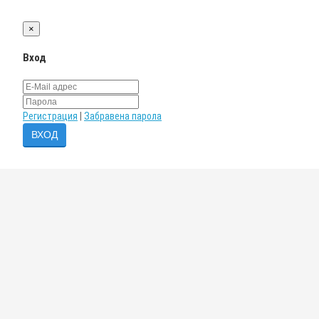
×
Вход
Регистрация
|
Забравена парола