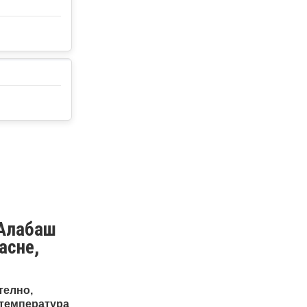
 Алабаш
асне,
телно,
 температура