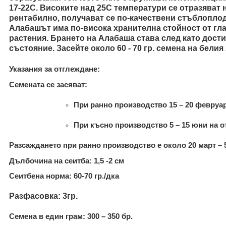
17-22С. Високите над 25С температури се отразяват 
рентабилно, получават се по-качествени стъблоплод
Алабашът има по-висока хранителна стойност от гла
растения. Брането на Алабаша става след като дости
състояние. Засейте около 60 - 70 гр. семена на белия
Указания за отглеждане:
Семената се засяват:
При ранно производство 15 – 20 февруа
При късно производство 5 – 15 юни на о
Разсаждането при ранно производство е около 20 март – 5
Дълбочина на сеитба:
1,5 -2 см
Сеитбена норма:
60-70 гр./дка
Разфасовка:
3гр.
Семена в един грам
: 300 – 350 бр.