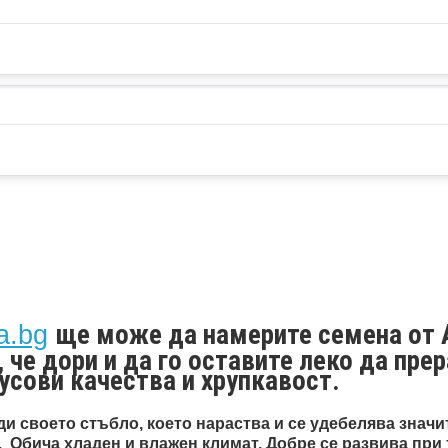
ще може да намерите семена от
a.bg
 че дори и да го оставите леко да прер
усови качества и хрупкавост.
ди своето стъбло, което нараства и се удебелява значи
. Обича хладен и влажен климат. Добре се развива при