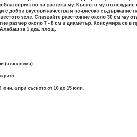
неблагоприятно на растежа му. Късното му отглеждане е
и с добри вкусови качества и по-високо съдържание на
вестото зеле. Спазвайте разстояние около 30 см м/у о
гне размер около 7 - 8 см в диаметър. Консумира се в 
 Алабаш за 1 дка. площ.
ри (отопляемо)
ткрито
 юни, а при късното от 10 до 15 юли.