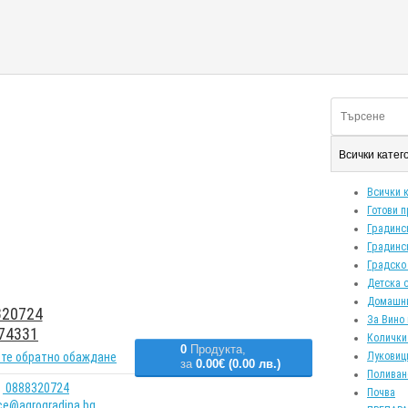
Всички кате
Всички 
Готови 
Градинс
Градинс
Градско
Детска 
Домашн
20724
За Вино 
74331
Колички
0
Продукта,
те обратно обаждане
Луковиц
за
0.00€ (0.00 лв.)
Поливан
0888320724
Почва
ice@agrogradina.bg