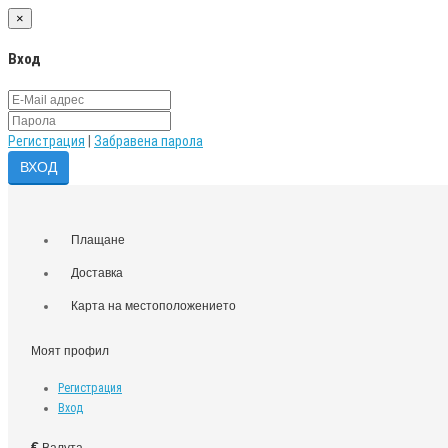
×
Вход
Регистрация
|
Забравена парола
Плащане
Доставка
Карта на местоположението
Моят профил
Регистрация
Вход
€
Валута