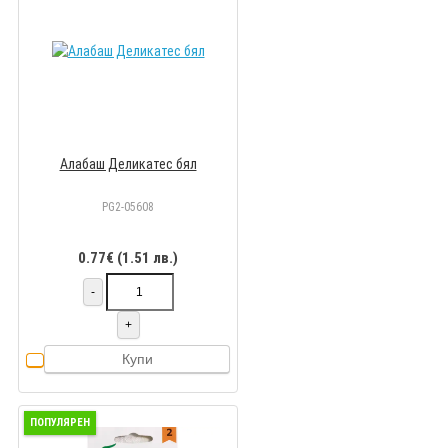
Алабаш Деликатес бял
PG2-05608
0.77€ (1.51 лв.)
-
+
Купи
ПОПУЛЯРЕН