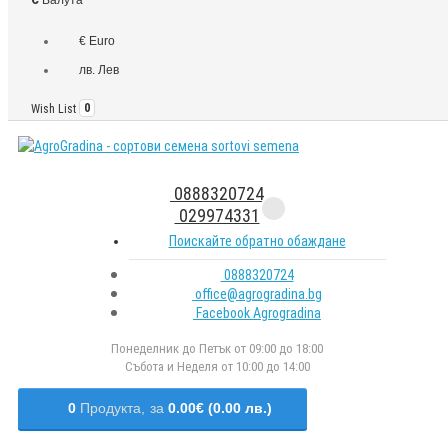
€ Euro
лв. Лев
Wish List
0
0888320724
029974331
Поискайте обратно обаждане
0888320724
office@agrogradina.bg
Facebook Agrogradina
Понеделник до Петък от 09:00 до 18:00
Събота и Неделя от 10:00 до 14:00
0
Продукта,
за
0.00€ (0.00 лв.)