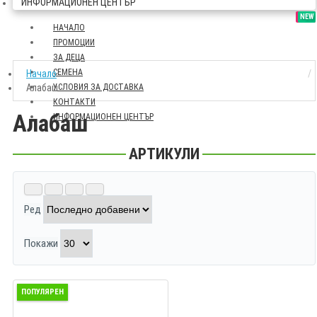
ИНФОРМАЦИОНЕН ЦЕНТЪР
SALE
NEW
НАЧАЛО
ПРОМОЦИИ
ЗА ДЕЦА
СЕМЕНА
Начало
Алабаш
УСЛОВИЯ ЗА ДОСТАВКА
КОНТАКТИ
Алабаш
ИНФОРМАЦИОНЕН ЦЕНТЪР
АРТИКУЛИ
Ред
Покажи
ПОПУЛЯРЕН