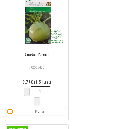
Алабаш Гигант
PG2-05486
0.77€ (1.51 лв.)
-
+
Купи