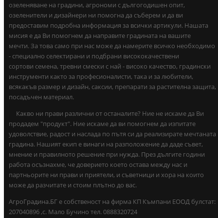
озеленяване на градини, агрономи с дългогодишен опит,
озеленители и дизайнери ни помогна да съберем и да ви
предоставим подробна информация за всички артикули. Нашата
мисия е да Ви помогнем да направите градината на вашите
мечти. За това само при нас може да намерите всичко необходимо
- специално селектирани и подбрани висококачествени
сортови семена, тревни смески с най - високо качество, градински
инструменти както за професионалисти, така и за любители,
всякакъв размер и дизайн, саксии, препарати за растителна защита,
посадъчен материал.
Какво ни прави различни от останалите? Ние не искаме да Ви
продадем "продукт". Ние искаме да ви помогнем да изпитате
удоволствие, радост и наслада по пътя си да реализирате мечтаната
градина. Нашият екип е винаги на разположение да даде съвет,
мнение и правилното решение при нужда. През дългите години
работа осъзнахме, че доверието което остава между нас и
партньорите ни прави и приятели, и съветници и хора на които
може да разчитате и стоим плътно до вас.
АгроГрадина.БГ е собственост на фирма КП Къмпани ЕООД булстат:
207040896 ,с. Мало Бучино тел. 0888320724