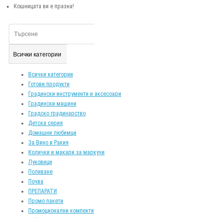
Кошницата ви е празна!
Всички категории
Всички категории
Готови продукти
Градински инструменти и аксесоари
Градински машини
Градско градинарство
Детска серия
Домашни любимци
За Вино и Ракия
Колички и макари за маркучи
Луковици
Поливане
Почва
ПРЕПАРАТИ
Промо пакети
Промоционални компекти