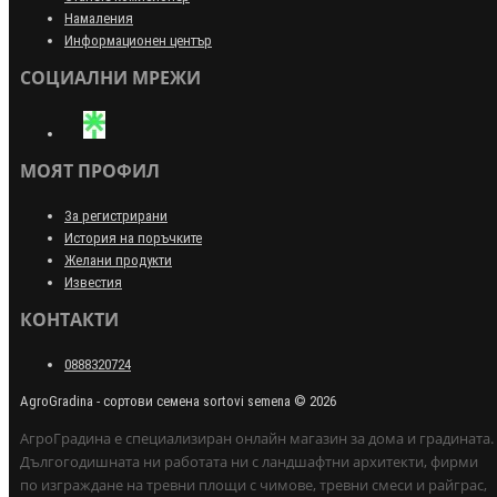
Намаления
Информационен център
СОЦИАЛНИ МРЕЖИ
МОЯТ ПРОФИЛ
За регистрирани
История на поръчките
Желани продукти
Известия
КОНТАКТИ
0888320724
AgroGradina - сортови семена sortovi semena © 2026
АгроГрадина е специализиран онлайн магазин за дома и градината.
Дългогодишната ни работата ни с ландшафтни архитекти, фирми
по изграждане на тревни площи с чимове, тревни смеси и райграс,