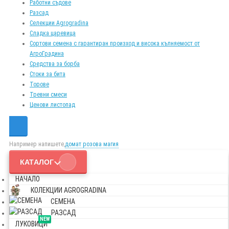
Работни съдове
Разсад
Селекции Agrogradina
Сладка царевица
Сортови семена с гарантиран произход и висока кълняемост от
АгроГрадина
Средства за борба
Стоки за бита
Торове
Тревни смеси
Ценови листопад
Например напишете,
домат розова магия
КАТАЛОГ
НАЧАЛО
КОЛЕКЦИИ AGROGRADINA
СЕМЕНА
РАЗСАД
NEW
ЛУКОВИЦИ