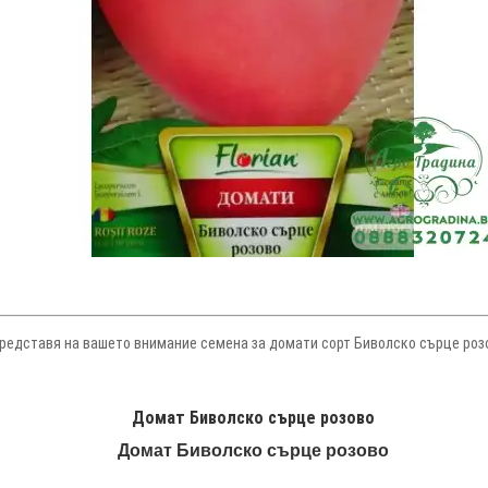
редставя на вашето внимание семена за домати сорт Биволско сърце розов
Домат Биволско сърце розово
Домат Биволско сърце розово