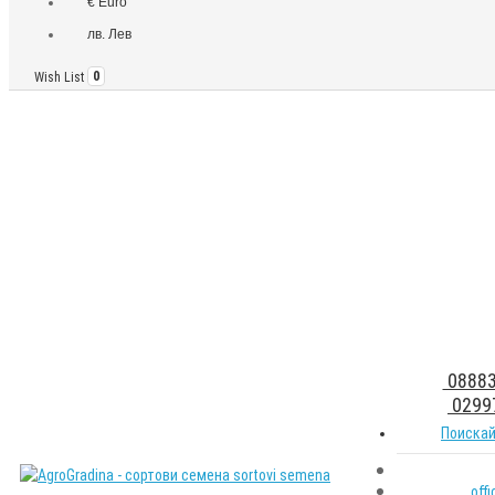
€ Euro
лв. Лев
Wish List
0
08883
0299
Поискай
off