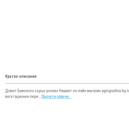
Кратко описание
Домат Биволско сърце розово Нашият он-лайн магазин agrogradina.bg п
вегетационен пери...
Прочети повече...