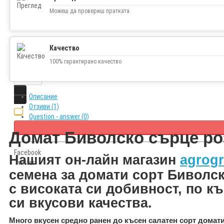
Можеш да провериш пратката
1.48€ (2.89 лв.)
Наличност
няма
Качество
100% гарантирано качество
Описание
Отзиви (1)
Question - answer (0)
Домат Биволско сърце ро
Facebook
Н
ашият он-лайн магазин
agrogr
Twitter
семена за домати сорт Биволск
с високата си добивност, по к
си вкусови качества.
Много вкусен
средно ранен до късен
салатен сорт домат