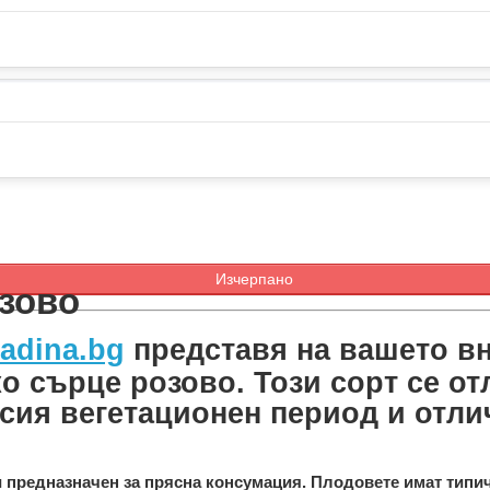
Изчерпано
зово
adina.bg
представя на вашето в
о сърце розово. Този сорт се о
ъсия вегетационен период и отли
и предназначен за прясна консумация. Плодовете имат
типи