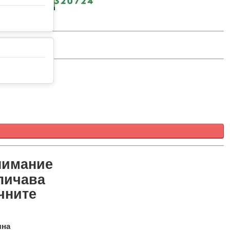
нимание
тличава
чните
чна