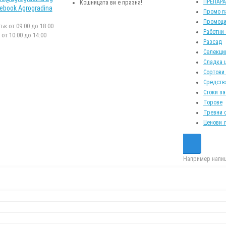
ПРЕПАР
Кошницата ви е празна!
ebook Agrogradina
Промо п
Промоци
к от 09:00 до 18:00
Работни
от 10:00 до 14:00
Разсад
Селекци
Сладка 
Сортови
Средств
Стоки за
Торове
Тревни 
Ценови 
Например напиш