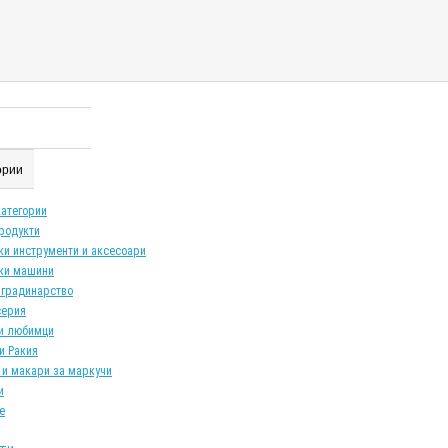
гории
категории
продукти
ки инструменти и аксесоари
ки машини
 градинарство
серия
и любимци
и Ракия
 и макари за маркучи
и
е