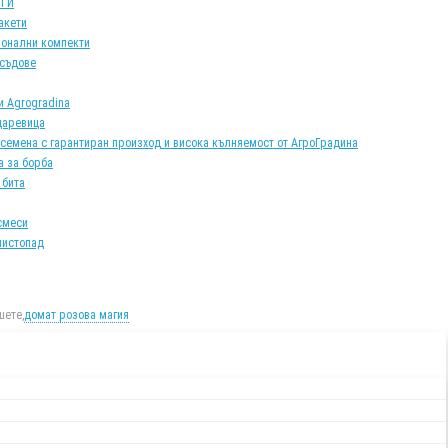
АТИ
акети
онални компекти
 съдове
и Agrogradina
царевица
 семена с гарантиран произход и висока кълняемост от АгроГрадина
а за борба
 бита
смеси
листопад
ете,
домат розова магия