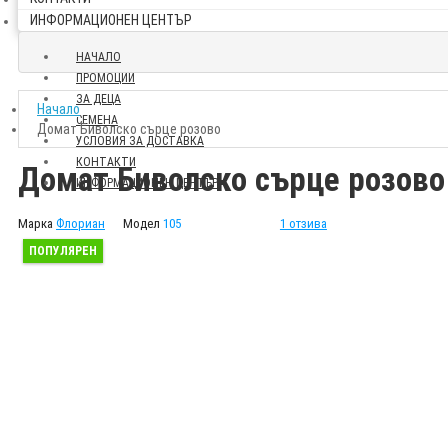
ИНФОРМАЦИОНЕН ЦЕНТЪР
НАЧАЛО
ПРОМОЦИИ
ЗА ДЕЦА
Начало
СЕМЕНА
Домат Биволско сърце розово
УСЛОВИЯ ЗА ДОСТАВКА
КОНТАКТИ
Домат Биволско сърце розово
ИНФОРМАЦИОНЕН ЦЕНТЪР
Марка
Флориан
Модел
105
1 отзива
ПОПУЛЯРЕН