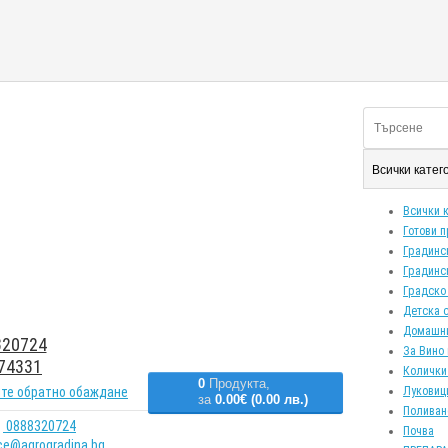
Всички кате
Всички 
Готови 
Градинс
Градинс
Градско
Детска 
Домашн
20724
За Вино 
74331
Колички
0
Продукта,
те обратно обаждане
Луковиц
за
0.00€ (0.00 лв.)
Поливан
0888320724
Почва
ice@agrogradina.bg