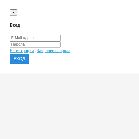
×
Вход
Регистрация
|
Забравена парола