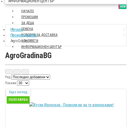
ИНФОРМАЦИОНЕН ЦЕНТЪР
SALE
NEW
НАЧАЛО
ПРОМОЦИИ
ЗА ДЕЦА
СЕМЕНА
Начало
Производители
УСЛОВИЯ ЗА ДОСТАВКА
AgroGradinaBG
КОНТАКТИ
ИНФОРМАЦИОНЕН ЦЕНТЪР
AgroGradinaBG
Ред
Покажи
Бърз поглед
ПОПУЛЯРЕН