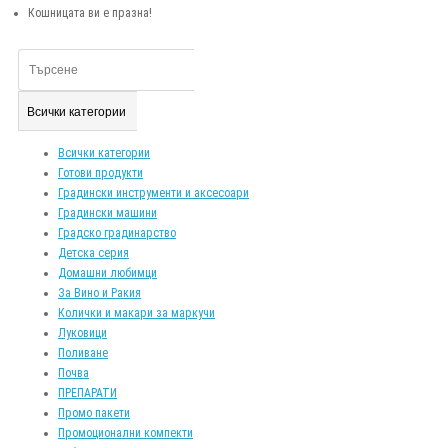
Кошницата ви е празна!
Всички категории
Всички категории
Готови продукти
Градински инструменти и аксесоари
Градински машини
Градско градинарство
Детска серия
Домашни любимци
За Вино и Ракия
Колички и макари за маркучи
Луковици
Поливане
Почва
ПРЕПАРАТИ
Промо пакети
Промоционални компекти