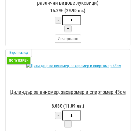
различни видове луковици)
15.29€ (29.90 лв.)
-
+
Изчерпано
Бърз поглед
ПОПУЛЯРЕН
Цилиндър за виномер, захаромер и спиртомер 43см
6.08€ (11.89 лв.)
-
+