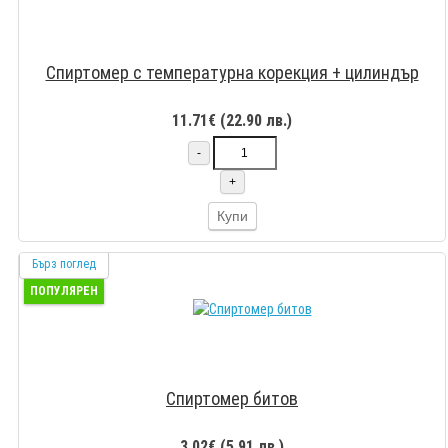
Спиртомер с температурна корекция + цилиндър
11.71€ (22.90 лв.)
-
+
Купи
Бърз поглед
ПОПУЛЯРЕН
Спиртомер битов
3.02€ (5.91 лв.)