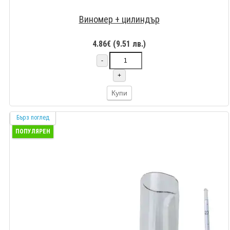
Виномер + цилиндър
4.86€ (9.51 лв.)
-
+
Купи
Бърз поглед
ПОПУЛЯРЕН