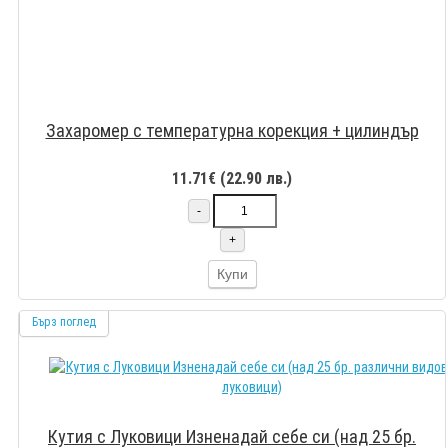
Захаромер с температурна корекция + цилиндър
11.71€ (22.90 лв.)
-
+
Купи
Бърз поглед
Кутия с Луковици Изненадай себе си (над 25 бр.