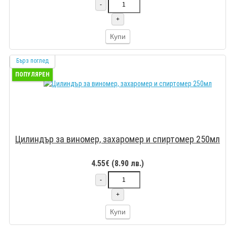
-
+
Купи
Бърз поглед
ПОПУЛЯРЕН
Цилиндър за виномер, захаромер и спиртомер 250мл
4.55€ (8.90 лв.)
-
+
Купи