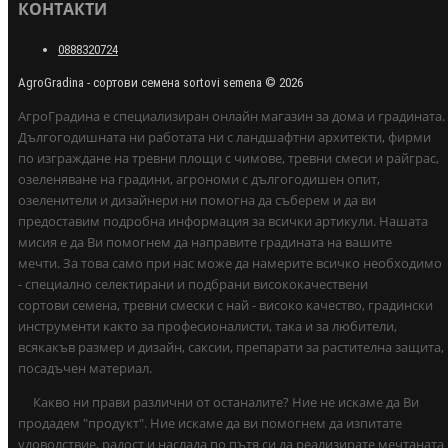
КОНТАКТИ
0888320724
AgroGradina - сортови семена sortovi semena © 2026
АгроГрадина е специализиран онлайн магазин за дома и градината.
Дългогодишната ни работата ни с ландшафтни архитекти, фирми
по изграждане на тревни площи с чимове, тревни смеси и райграс,
озеленяване на градини, агрономи с дългогодишен опит,
озеленители и дизайнери ни помогна да съберем и да ви
предоставим подробна информация за всички артикули. Нашата
мисия е да Ви помогнем да направите градината на вашите
мечти. За това само при нас може да намерите всичко необходимо
- специално селектирани и подбрани висококачествени
сортови семена, тревни смески с най - високо качество, градински
инструменти както за професионалисти, така и за любители,
всякакъв размер и дизайн, саксии, препарати за растителна защита,
посадъчен материал.
Какво ни прави различни от останалите? Ние не искаме да Ви
продадем "продукт". Ние искаме да ви помогнем да изпитате
удоволствие, радост и наслада по пътя си да реализирате мечтаната