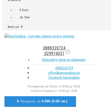
€ Euro
лв. Лев
Wish List
0
0888320724
029974331
Поискайте обратно обаждане
0888320724
office@agrogradina.bg
Facebook Agrogradina
Понеделник до Петък от 09:00 до 18:00
Събота и Неделя от 10:00 до 14:00
0
Продукта,
за
0.00€ (0.00 лв.)