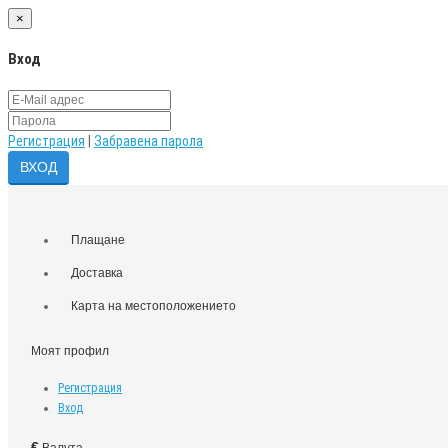
×
Вход
Регистрация
|
Забравена парола
Плащане
Доставка
Карта на местоположението
Моят профил
Регистрация
Вход
€
Валута