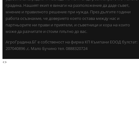
градина. Нашият екип е винаги на разположение да даде съвет,
мнение и правилното решение при нужда. През дългите години
работа осъзнахме, че доверието което остава между нас и
партньорите ни прави и приятели, и съветници и хора на които
може да разчитате и стоим плътно до вас.
АгроГрадина.БГ е собственост на фирма КП Къмпани ЕООД булстат:
207040896 ,с. Мало Бучино тел. 0888320724
<
>