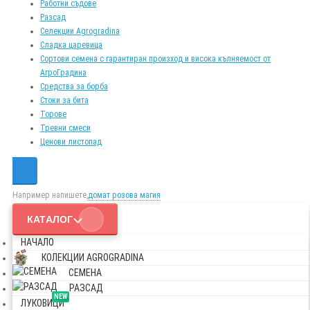
Работни съдове
Разсад
Селекции Agrogradina
Сладка царевица
Сортови семена с гарантиран произход и висока кълняемост от
АгроГрадина
Средства за борба
Стоки за бита
Торове
Тревни смеси
Ценови листопад
Например напишете,
домат розова магия
КАТАЛОГ
НАЧАЛО
КОЛЕКЦИИ AGROGRADINA
СЕМЕНА
РАЗСАД
NEW
ЛУКОВИЦИ