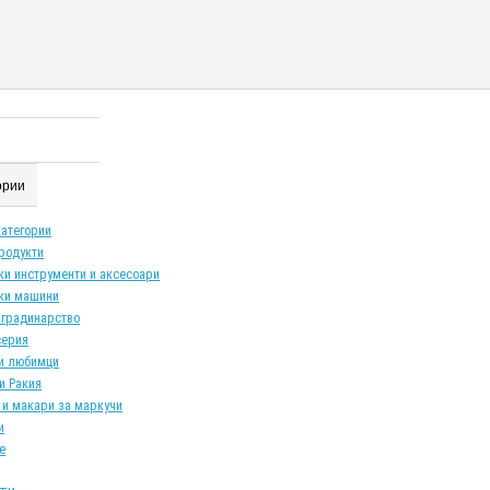
гории
категории
продукти
ки инструменти и аксесоари
ки машини
 градинарство
серия
и любимци
и Ракия
 и макари за маркучи
и
е