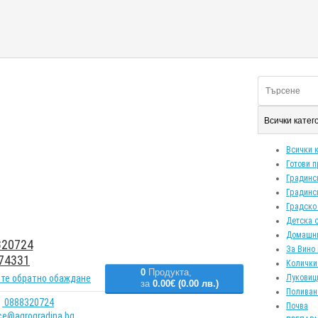
Всички кате
Всички 
Готови 
Градинс
Градинс
Градско
Детска 
Домашн
20724
За Вино 
74331
Колички
0
Продукта,
те обратно обаждане
Луковиц
за
0.00€ (0.00 лв.)
Поливан
0888320724
Почва
ice@agrogradina.bg