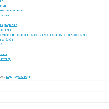
АТИ
акети
онални компекти
 съдове
и Agrogradina
царевица
 семена с гарантиран произход и висока кълняемост от АгроГрадина
а за борба
 бита
смеси
листопад
ете,
домат розова магия