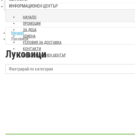
ИНФОРМАЦИОНЕН ЦЕНТЪР
НАЧАЛО
ПРОМОЦИИ
ЗА ДЕЦА
Начало
СЕМЕНА
Луковици
УСЛОВИЯ ЗА ДОСТАВКА
КОНТАКТИ
Луковици
ИНФОРМАЦИОНЕН ЦЕНТЪР
Филтрирай по категория