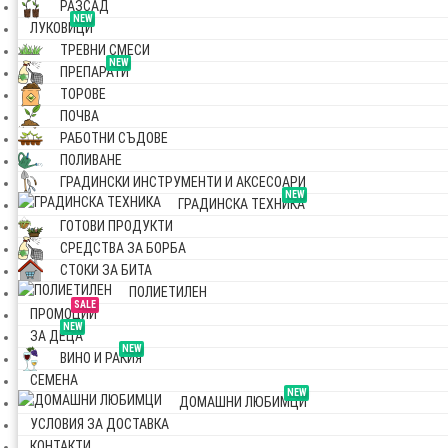
РАЗСАД
NEW
ЛУКОВИЦИ
ТРЕВНИ СМЕСИ
NEW
ПРЕПАРАТИ
ТОРОВЕ
ПОЧВА
РАБОТНИ СЪДОВЕ
ПОЛИВАНЕ
ГРАДИНСКИ ИНСТРУМЕНТИ И АКСЕСОАРИ
NEW
ГРАДИНСКА ТЕХНИКА
ГОТОВИ ПРОДУКТИ
СРЕДСТВА ЗА БОРБА
СТОКИ ЗА БИТА
ПОЛИЕТИЛЕН
SALE
ПРОМОЦИИ
NEW
ЗА ДЕЦА
NEW
ВИНО И РАКИЯ
СЕМЕНА
NEW
ДОМАШНИ ЛЮБИМЦИ
УСЛОВИЯ ЗА ДОСТАВКА
КОНТАКТИ