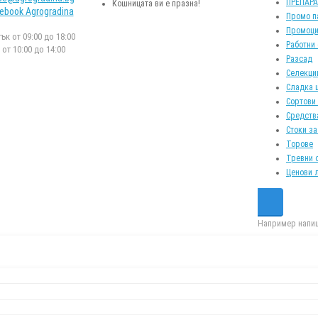
ПРЕПАР
Кошницата ви е празна!
ebook Agrogradina
Промо п
Промоци
к от 09:00 до 18:00
Работни
от 10:00 до 14:00
Разсад
Селекци
Сладка 
Сортови
Средств
Стоки за
Торове
Тревни 
Ценови 
Например напиш