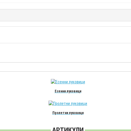
Есенни луковици
Пролетни луковици
АРТИКУЛИ