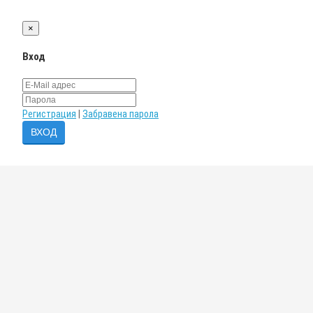
×
Вход
Регистрация
|
Забравена парола