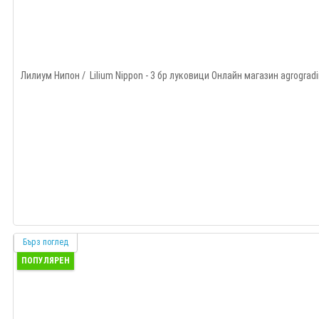
Лилиум Нипон / Lilium Nippon - 3 бр луковици Онлайн магазин agrograd
Бърз поглед
ПОПУЛЯРЕН