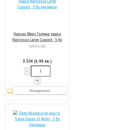
Нарцис Микс Голяма чашка
Narcissus Large Cupped - 5 бр
луковици
008470-SEK
3.53€ (6.90 лв.)
-
+
Изчерпано