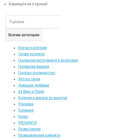
Кошницата ви е празна!
Всички категории
Всички категории
Готови продукти
Градински инструменти и аксесоари
Градински машини
Градско градинарство
Детска серия
Домашни любимци
За Вино и Ракия
Колички и макари за маркучи
Луковици
Поливане
Почва
ПРЕПАРАТИ
Промо пакети
Промоционални компекти