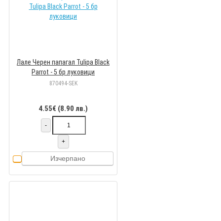
Лале Черен папагал Tulipa Black
Parrot - 5 бр луковици
870494-SEK
4.55€ (8.90 лв.)
-
+
Изчерпано