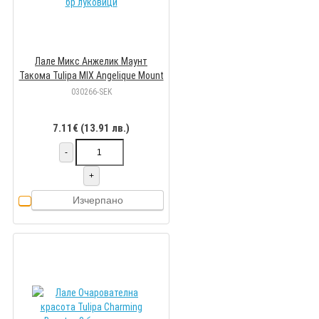
Лале Микс Анжелик Маунт
Такома Tulipa MIX Angelique Mount
Tacoma - 8 бр луковици
030266-SEK
7.11€ (13.91 лв.)
-
+
Изчерпано