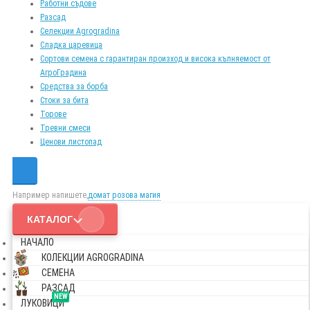
Работни съдове
Разсад
Селекции Agrogradina
Сладка царевица
Сортови семена с гарантиран произход и висока кълняемост от
АгроГрадина
Средства за борба
Стоки за бита
Торове
Тревни смеси
Ценови листопад
Например напишете,
домат розова магия
КАТАЛОГ
НАЧАЛО
КОЛЕКЦИИ AGROGRADINA
СЕМЕНА
РАЗСАД
NEW
ЛУКОВИЦИ