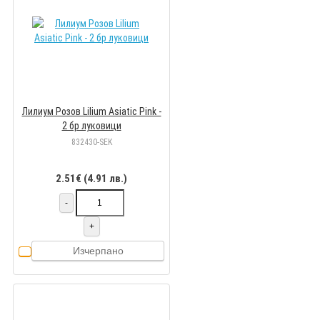
Лилиум Розов Lilium Asiatic Pink -
2 бр луковици
832430-SEK
2.51€ (4.91 лв.)
-
+
Изчерпано