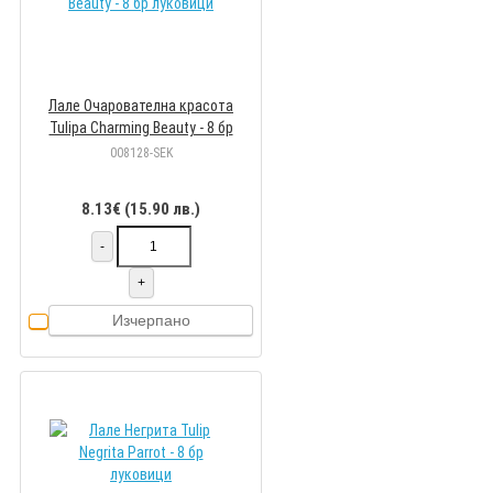
Лале Очарователна красота
Tulipa Charming Beauty - 8 бр
луковици
008128-SEK
8.13€ (15.90 лв.)
-
+
Изчерпано