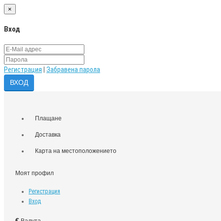
×
Вход
Регистрация
|
Забравена парола
Плащане
Доставка
Карта на местоположението
Моят профил
Регистрация
Вход
€
Валута