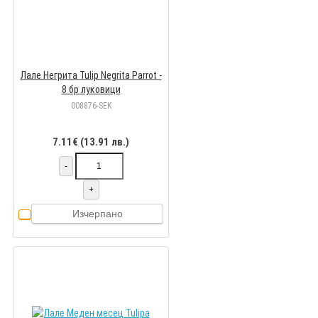
Лале Негрита Tulip Negrita Parrot -
8 бр луковици
008876-SEK
7.11€ (13.91 лв.)
-
+
Изчерпано