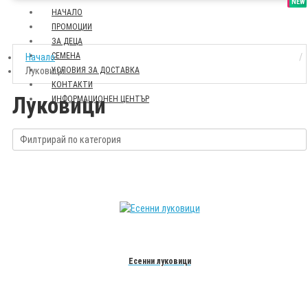
SALE
NEW
НАЧАЛО
ПРОМОЦИИ
ЗА ДЕЦА
СЕМЕНА
Начало
Луковици
УСЛОВИЯ ЗА ДОСТАВКА
КОНТАКТИ
Луковици
ИНФОРМАЦИОНЕН ЦЕНТЪР
Филтрирай по категория
Есенни луковици