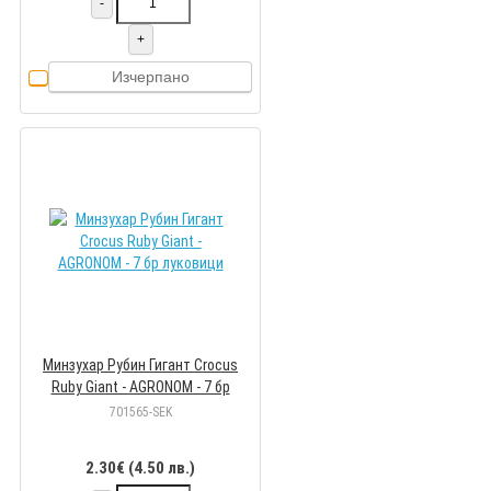
-
+
Изчерпано
Минзухар Рубин Гигант Crocus
Ruby Giant - AGRONOM - 7 бр
луковици
701565-SEK
2.30€ (4.50 лв.)