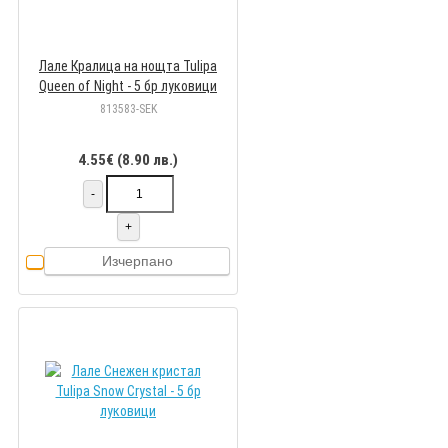
Лале Кралица на нощта Tulipa
Queen of Night - 5 бр луковици
813583-SEK
4.55€ (8.90 лв.)
-
+
Изчерпано