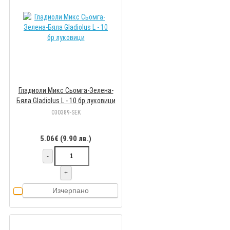
Гладиоли Микс Сьомга-Зелена-
Бяла Gladiolus L - 10 бр луковици
030389-SEK
5.06€ (9.90 лв.)
-
+
Изчерпано