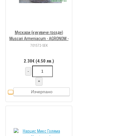
Мускари (кукувиче грозде)
Muscari Armeniacum - AGRONOM -
7 бр луковици
701572-SEK
2.30€ (4.50 лв.)
-
+
Изчерпано