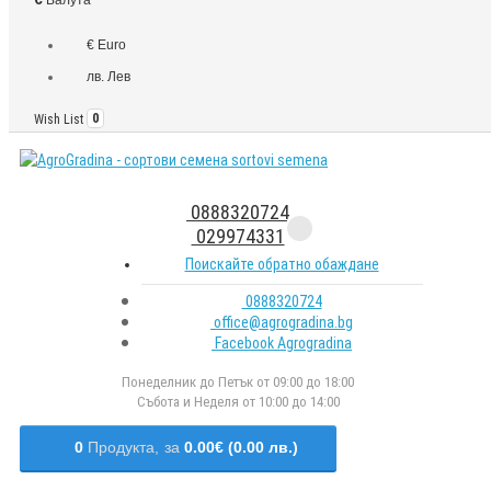
€ Euro
лв. Лев
Wish List
0
0888320724
029974331
Поискайте обратно обаждане
0888320724
office@agrogradina.bg
Facebook Agrogradina
Понеделник до Петък от 09:00 до 18:00
Събота и Неделя от 10:00 до 14:00
0
Продукта,
за
0.00€ (0.00 лв.)