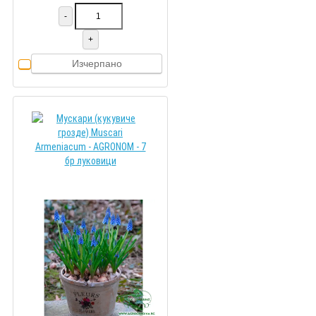
-
+
Изчерпано