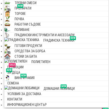
ТРЕВНИ СМЕСИ
NEW
ПРЕПАРАТИ
ТОРОВЕ
ПОЧВА
РАБОТНИ СЪДОВЕ
ПОЛИВАНЕ
ГРАДИНСКИ ИНСТРУМЕНТИ И АКСЕСОАРИ
NEW
ГРАДИНСКА ТЕХНИКА
ГОТОВИ ПРОДУКТИ
СРЕДСТВА ЗА БОРБА
СТОКИ ЗА БИТА
ПОЛИЕТИЛЕН
SALE
ПРОМОЦИИ
NEW
ЗА ДЕЦА
NEW
ВИНО И РАКИЯ
СЕМЕНА
NEW
ДОМАШНИ ЛЮБИМЦИ
УСЛОВИЯ ЗА ДОСТАВКА
КОНТАКТИ
ИНФОРМАЦИОНЕН ЦЕНТЪР