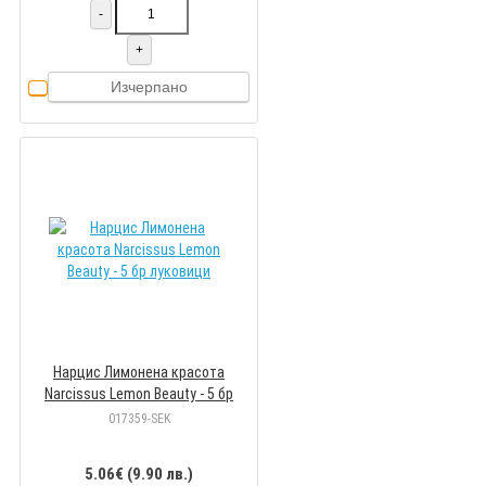
-
+
Изчерпано
Нарцис Лимонена красота
Narcissus Lemon Beauty - 5 бр
луковици
017359-SEK
5.06€ (9.90 лв.)