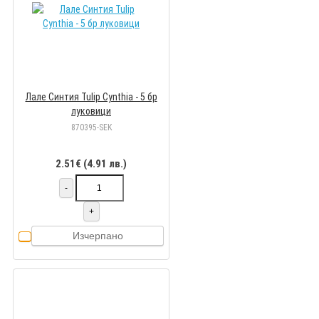
Лале Синтия Tulip Cynthia - 5 бр
луковици
870395-SEK
2.51€ (4.91 лв.)
-
+
Изчерпано