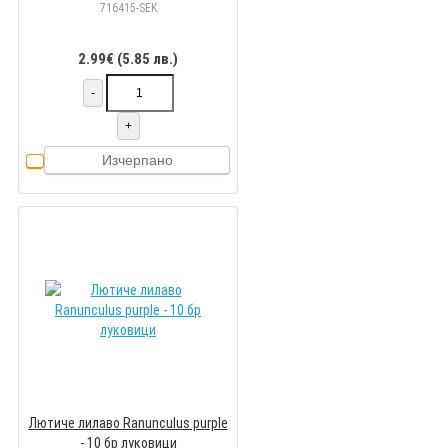
716415-SEK
2.99€ (5.85 лв.)
-
+
Изчерпано
Лютиче лилаво Ranunculus purple
- 10 бр луковици