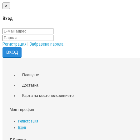
×
Вход
Регистрация
|
Забравена парола
Плащане
Доставка
Карта на местоположението
Моят профил
Регистрация
Вход
€
Валута