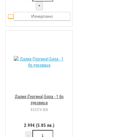
+
Изчерпано
Далия (Гергина) Бяла - 1 бр
луковицa
832379-SEK
2.99€ (5.85 лв.)
-