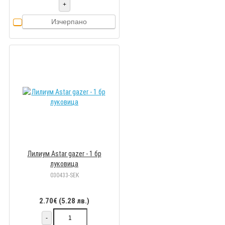
+
Изчерпано
Лилиум Astar gazer - 1 бр
луковицa
030433-SEK
2.70€ (5.28 лв.)
-