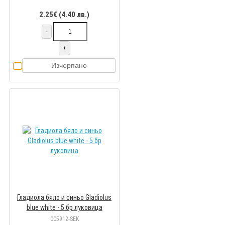
2.25€ (4.40 лв.)
-
+
Изчерпано
Гладиола бяло и синьо Gladiolus
blue white - 5 бр луковицa
005912-SEK