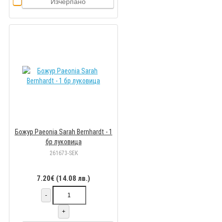
Изчерпано
Божур Paeonia Sarah Bernhardt - 1
бр луковицa
261673-SEK
7.20€ (14.08 лв.)
-
+