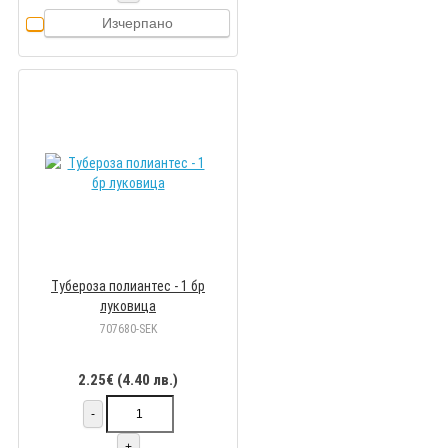
Изчерпано
Тубероза полиантес - 1 бр
луковицa
707680-SEK
2.25€ (4.40 лв.)
-
+