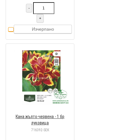
-
+
Изчерпано
Кана жълто-червена - 1 бр
луковицa
716392-SEK