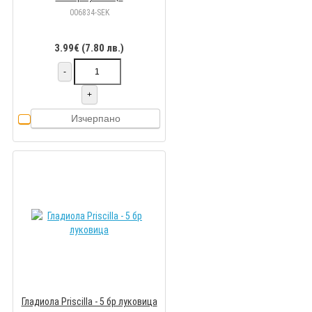
006834-SEK
3.99€ (7.80 лв.)
-
+
Изчерпано
Гладиола Priscilla - 5 бр луковицa