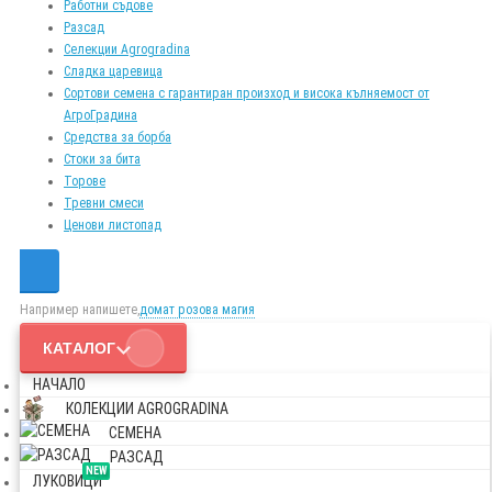
Работни съдове
Разсад
Селекции Agrogradina
Сладка царевица
Сортови семена с гарантиран произход и висока кълняемост от
АгроГрадина
Средства за борба
Стоки за бита
Торове
Тревни смеси
Ценови листопад
Например напишете,
домат розова магия
КАТАЛОГ
НАЧАЛО
КОЛЕКЦИИ AGROGRADINA
СЕМЕНА
РАЗСАД
NEW
ЛУКОВИЦИ