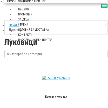
ИНФОРМАЦИОНЕН ЦЕНТЪР
SALE
NEW
НАЧАЛО
ПРОМОЦИИ
ЗА ДЕЦА
СЕМЕНА
Начало
Луковици
УСЛОВИЯ ЗА ДОСТАВКА
КОНТАКТИ
Луковици
ИНФОРМАЦИОНЕН ЦЕНТЪР
Филтрирай по категория
Есенни луковици