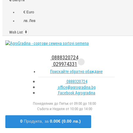
€ Euro
лв. Лев
Wish List
0
0888320724
029974331
Поискайте обратно обаждане
0888320724
office@agrogradina.bg
Facebook Agrogradina
Понеделник до Петък от 09:00 до 18:00
Събота и Неделя от 10:00 до 14:00
0
Продукта,
за
0.00€ (0.00 лв.)