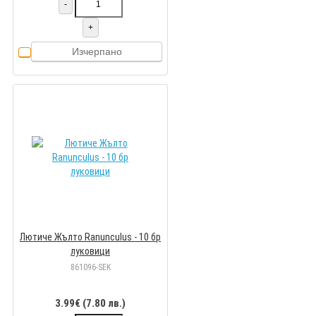
-
+
Изчерпано
Лютиче Жълто Ranunculus - 10 бр
луковици
861096-SEK
3.99€ (7.80 лв.)