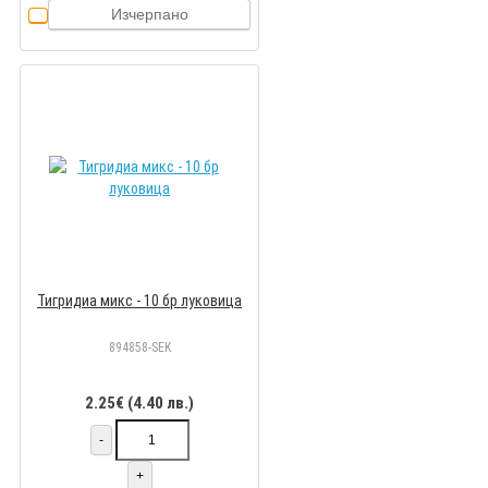
Изчерпано
Тигридиа микс - 10 бр луковицa
894858-SEK
2.25€ (4.40 лв.)
-
+