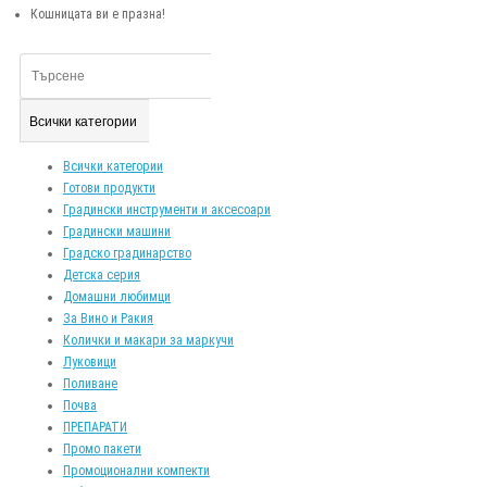
Кошницата ви е празна!
Всички категории
Всички категории
Готови продукти
Градински инструменти и аксесоари
Градински машини
Градско градинарство
Детска серия
Домашни любимци
За Вино и Ракия
Колички и макари за маркучи
Луковици
Поливане
Почва
ПРЕПАРАТИ
Промо пакети
Промоционални компекти