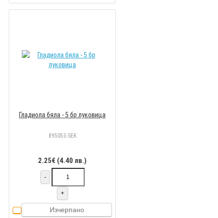
Гладиола бяла - 5 бр луковицa
895053-SEK
2.25€ (4.40 лв.)
-
+
Изчерпано