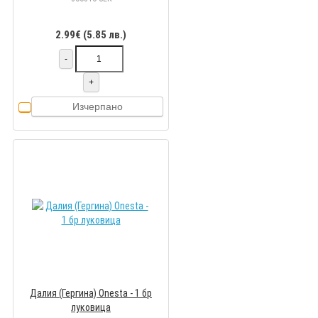
2.99€ (5.85 лв.)
-
+
Изчерпано
Далия (Гергина) Onesta - 1 бр
луковицa