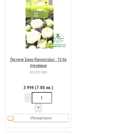
Лютиче Бяло Ranunculus - 10 бр
луковици
861072-SEK
3.99€ (7.80 лв.)
-
+
Изчерпано