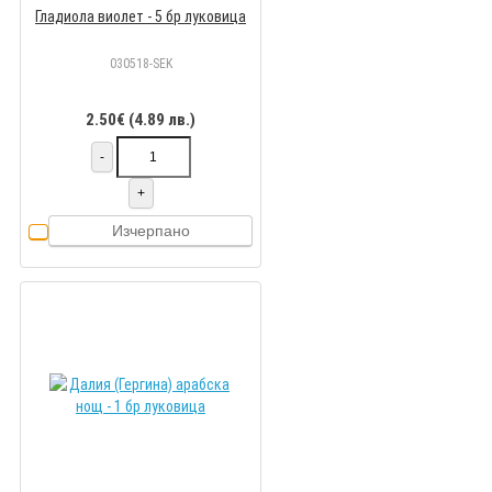
Гладиола виолет - 5 бр луковицa
030518-SEK
2.50€ (4.89 лв.)
-
+
Изчерпано