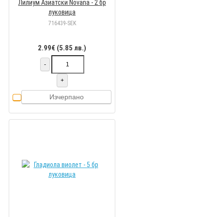
Лилиум Азиатски Novana - 2 бр
луковица
716439-SEK
2.99€ (5.85 лв.)
-
+
Изчерпано