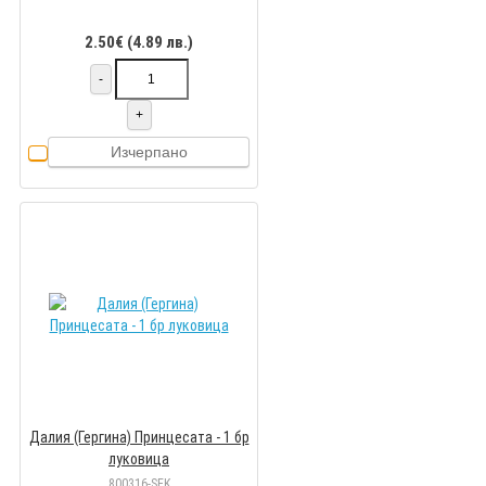
2.50€ (4.89 лв.)
-
+
Изчерпано
Далия (Гергина) Принцесата - 1 бр
луковицa
800316-SEK