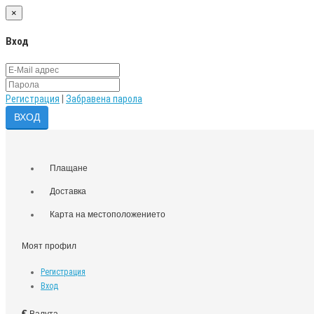
×
Вход
Регистрация
|
Забравена парола
Плащане
Доставка
Карта на местоположението
Моят профил
Регистрация
Вход
€
Валута