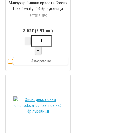
Минзухар Лилава красота Crocus
Lilac Beauty - 10 бр луковици
867517-SEK
3.02€ (5.91 лв.)
-
+
Изчерпано