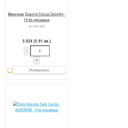
Минзухар Дороти Crocus Dorothy -
10 бр луковици
837299-SEK
3.02€ (5.91 лв.)
-
+
Изчерпано