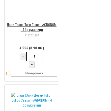
Лале Тиано Tulip Tiano - AGRONOM
- 4 бр луковици
713247-SEK
4.55€ (8.90 лв.)
-
+
Изчерпано