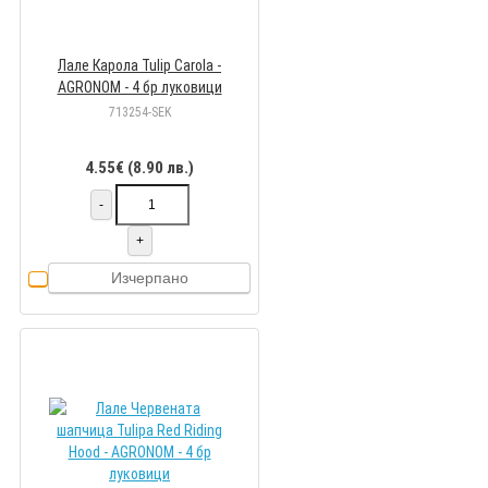
Лале Карола Tulip Carola -
AGRONOM - 4 бр луковици
713254-SEK
4.55€ (8.90 лв.)
-
+
Изчерпано