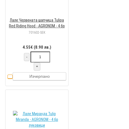
Лале Червената шапчица Tulipa
Red Riding Hood - AGRONOM - 4 бр
луковици
701602-SEK
4.55€ (8.90 лв.)
-
+
Изчерпано