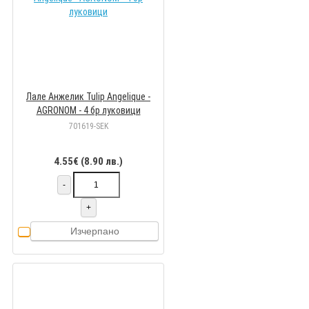
Лале Анжелик Tulip Angelique -
AGRONOM - 4 бр луковици
701619-SEK
4.55€ (8.90 лв.)
-
+
Изчерпано