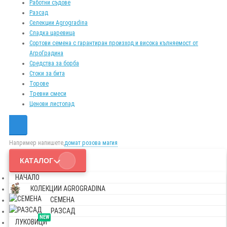
Работни съдове
Разсад
Селекции Agrogradina
Сладка царевица
Сортови семена с гарантиран произход и висока кълняемост от
АгроГрадина
Средства за борба
Стоки за бита
Торове
Тревни смеси
Ценови листопад
Например напишете,
домат розова магия
КАТАЛОГ
НАЧАЛО
КОЛЕКЦИИ AGROGRADINA
СЕМЕНА
РАЗСАД
NEW
ЛУКОВИЦИ