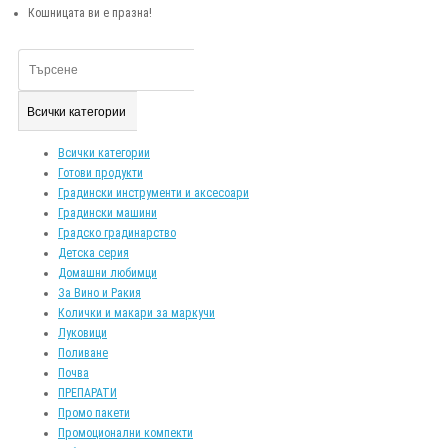
Кошницата ви е празна!
Всички категории
Всички категории
Готови продукти
Градински инструменти и аксесоари
Градински машини
Градско градинарство
Детска серия
Домашни любимци
За Вино и Ракия
Колички и макари за маркучи
Луковици
Поливане
Почва
ПРЕПАРАТИ
Промо пакети
Промоционални компекти