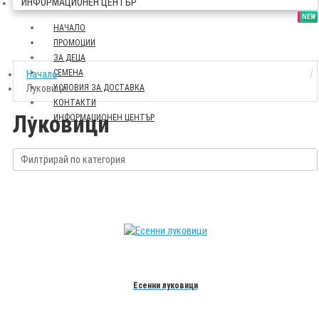
ИНФОРМАЦИОНЕН ЦЕНТЪР
SALE
NEW
НАЧАЛО
ПРОМОЦИИ
ЗА ДЕЦА
СЕМЕНА
Начало
Луковици
УСЛОВИЯ ЗА ДОСТАВКА
КОНТАКТИ
Луковици
ИНФОРМАЦИОНЕН ЦЕНТЪР
Филтрирай по категория
Есенни луковици