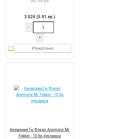
861140-SEK
3.02€ (5.91 лв.)
-
+
Изчерпано
Анемония Г-н Фокер Anemone Mr.
Fokker - 10 бр луковици