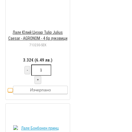
Лале Юлий Цезар Tulip Julius
Caesar - AGRONOM - 4 бр луковици
713230-SEK
3.32€ (6.49 лв.)
-
+
Изчерпано