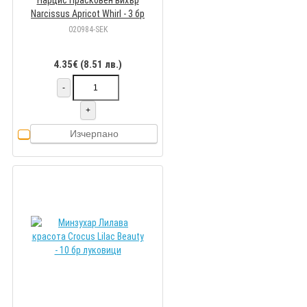
Нарцис Прасковен вихър
Narcissus Apricot Whirl - 3 бр
луковици
020984-SEK
4.35€ (8.51 лв.)
-
+
Изчерпано