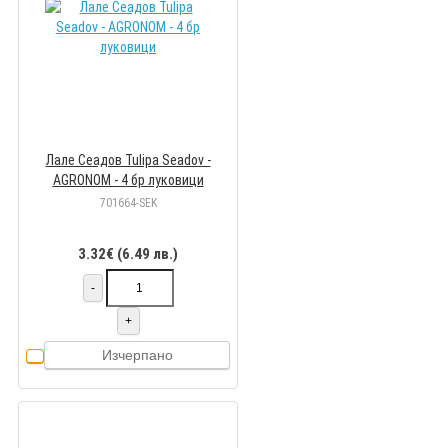
Лале Сеадов Tulipa Seadov -
AGRONOM - 4 бр луковици
701664-SEK
3.32€ (6.49 лв.)
-
+
Изчерпано