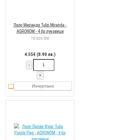
Лале Миранда Tulip Miranda -
AGRONOM - 4 бр луковици
701626-SEK
4.55€ (8.90 лв.)
-
+
Изчерпано