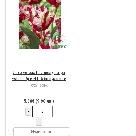
Лале Естела Рейнвелд Tulipa
Estella Rijnveld - 5 бр луковици
823759-SEK
5.06€ (9.90 лв.)
-
+
Изчерпано