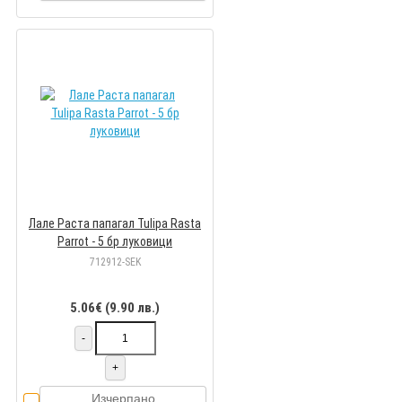
Лале Раста папагал Tulipa Rasta
Parrot - 5 бр луковици
712912-SEK
5.06€ (9.90 лв.)
-
+
Изчерпано