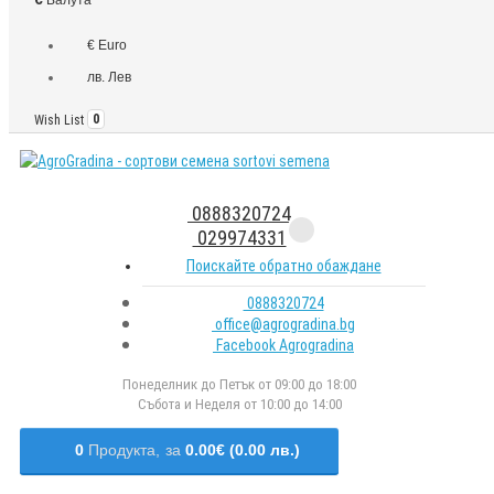
€ Euro
лв. Лев
Wish List
0
0888320724
029974331
Поискайте обратно обаждане
0888320724
office@agrogradina.bg
Facebook Agrogradina
Понеделник до Петък от 09:00 до 18:00
Събота и Неделя от 10:00 до 14:00
0
Продукта,
за
0.00€ (0.00 лв.)