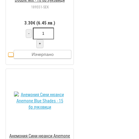
Double Mix - 10 бр луковици
189551-SEK
3.30€ (6.45 лв.)
-
+
Изчерпано
Анемония Сини нюанси Anemone